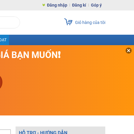
Đăng nhập
Đăng kí
Góp ý
Giỏ hàng của tôi
OẠT
GIÁ BẠN MUỐN❗
HỖ TRỢ - HƯỚNG DẪN