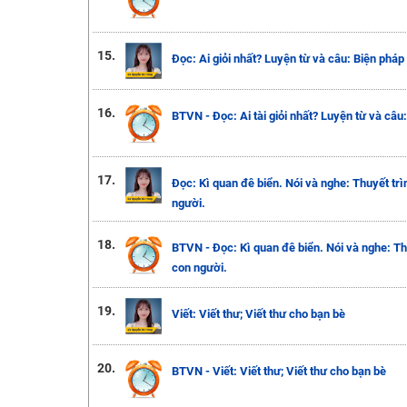
15.
Đọc: Ai giỏi nhất? Luyện từ và câu: Biện pháp
16.
BTVN - Đọc: Ai tài giỏi nhất? Luyện từ và câu
17.
Đọc: Kì quan đê biển. Nói và nghe: Thuyết trìn
người.
18.
BTVN - Đọc: Kì quan đê biển. Nói và nghe: Thu
con người.
19.
Viết: Viết thư; Viết thư cho bạn bè
20.
BTVN - Viết: Viết thư; Viết thư cho bạn bè