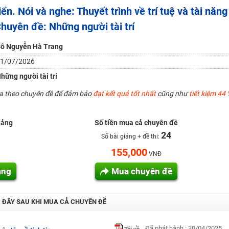
ển. Nói và nghe: Thuyết trình về trí tuệ và tài năng
 Tuyensinh247 (Từ 16-18/07/2025)
Chuyên đề: Những người tài trí
ô Nguyễn Hà Trang
1/07/2026
năm 2018
hững người tài trí
g lai!
ua theo chuyên đề để đảm bảo
đạt kết quả tốt nhất
cũng như
tiết kiệm 44 
 viên giỏi và nổi tiếng
iảng
Số tiền mua cả chuyên đề
24
Số bài giảng + đề thi:
155,000
VNĐ
ảng
Mua chuyên đề
I ĐÂY SAU KHI MUA CẢ CHUYÊN ĐỀ
Đã phát hành : 30/04/2025