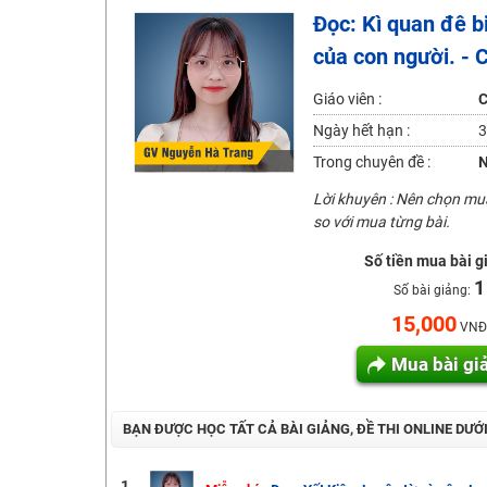
Đọc: Kì quan đê bi
Hot! Lễ hội đồng giá 449K - 499K toàn bộ khoá học tại
của con người. - 
Khuyến Mãi Khoá Học 1K Chỉ Từ 11-13/09/2024
Đồng giá khóa học 499K - 399K (13/11-15/11)
Giáo viên :
C
Ngày hết hạn :
3
Khai giảng các khóa lớp 9 Toán - Lý - Hóa - Văn - Anh 
Trong chuyên đề :
N
Khai giảng khóa Ngữ văn 7 - xây nền vững chắc cho tươn
Lời khuyên : Nên chọn m
Luyện thi vào lớp 10 môn Toán, Văn, Hóa, Anh, Lý với giáo
so với mua từng bài.
Số tiền mua bài g
1
Số bài giảng:
15,000
VNĐ
Mua bài gi
BẠN ĐƯỢC HỌC TẤT CẢ BÀI GIẢNG, ĐỀ THI ONLINE DƯỚ
1.