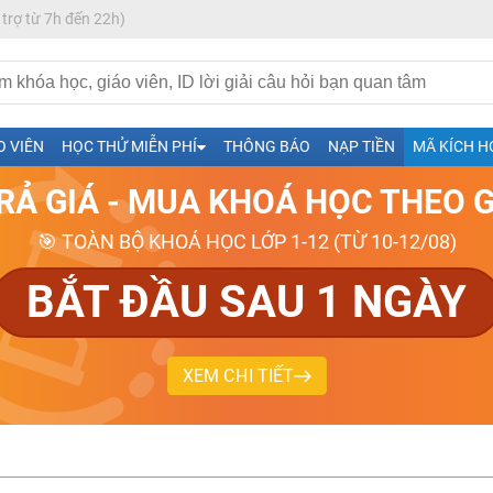
 trợ từ 7h đến 22h)
ạn Muốn (Từ 10-12/08/2026)
h- Sinh-Sử-Địa cùng Thầy Cô giỏi, nổi tiếng
O VIÊN
HỌC THỬ MIỄN PHÍ
THÔNG BÁO
NẠP TIỀN
MÃ KÍCH H
ng
026-2027
TRẢ GIÁ - MUA KHOÁ HỌC THEO 
🎯 TOÀN BỘ KHOÁ HỌC LỚP 1-12 (TỪ 10-12/08)
BẮT ĐẦU SAU 1 NGÀY
XEM CHI TIẾT
H ít nhất 25 điểm