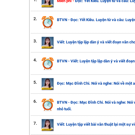
Miễn phí -
Đọc: Yết Kiêu. Luyện từ và câu: Luy
2.
BTVN - Đọc: Yết Kiêu. Luyện từ và câu: Luyện 
3.
Viết: Luyện tập lập dàn ý và viết đoạn văn cho
4.
BTVN - Viết: Luyện tập lập dàn ý và viết đoạn 
5.
Đọc: Mạc Đĩnh Chi. Nói và nghe: Nói về một a
6.
BTVN - Đọc: Mạc Đĩnh Chi. Nói và nghe: Nói 
nhỏ tuổi.
7.
Viết: Luyện tập viết bài văn thuật lại một sự v