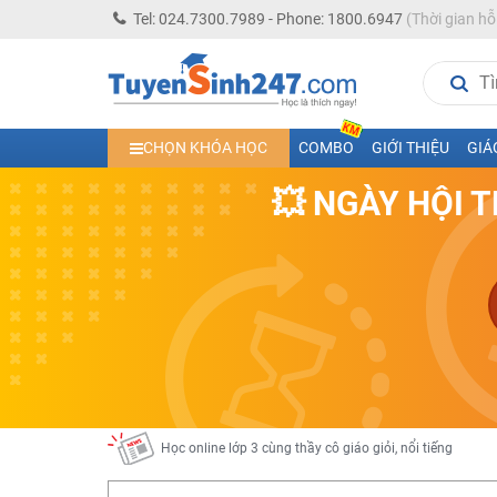
Tel: 024.7300.7989 - Phone: 1800.6947
(Thời gian hỗ
Siêu Hot! Ngày Hội Trả Giá - Mua Khoá Học Theo Giá B
Học trực tuyến lớp 10 các môn Toán - Lý - Hóa - Văn - An
CHỌN KHÓA HỌC
COMBO
GIỚI THIỆU
GIÁ
Học trực tuyến lớp 11 đủ môn cùng Thầy Cô giỏi, nổi tiế
Học online trực tuyến cấp Tiểu học và THCS năm học 2
💥 NGÀY HỘI 
Học online lớp 5 cùng thầy cô giáo giỏi, nổi tiếng
Học online lớp 7 cùng thầy cô giáo giỏi
Học online lớp 6 cùng thầy cô giỏi, nổi tiếng
Học online lớp 8 cùng thầy cô giáo giỏi
2K13! Bứt Phá Lớp 5 Năm Học 2023 - 2024
Học online lớp 4 cùng thầy cô giáo giỏi, nổi tiếng
Học online lớp 3 cùng thầy cô giáo giỏi, nổi tiếng
Học online lớp 2 với thầy cô giáo giỏi, nổi tiếng
2K6! Lộ Trình Sun 2024 - Ba bước luyện thi TN THPT - Đ