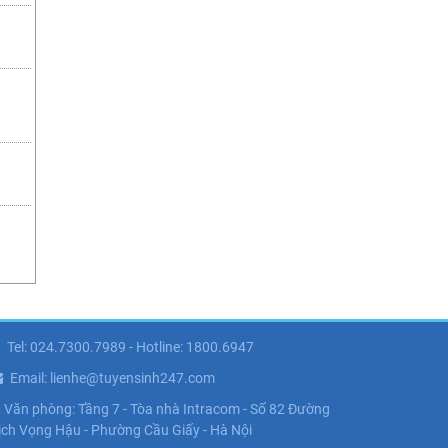
Tel: 024.7300.7989 - Hotline: 1800.6947
Email: lienhe@tuyensinh247.com
Văn phòng: Tầng 7 - Tòa nhà Intracom - Số 82 Đường
ịch Vọng Hậu - Phường Cầu Giấy - Hà Nội