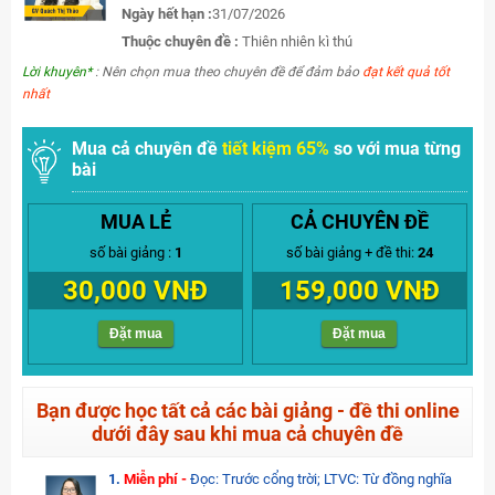
Ngày hết hạn :
31/07/2026
Thuộc chuyên đề :
Thiên nhiên kì thú
Lời khuyên*
: Nên chọn mua theo chuyên đề để đảm bảo
đạt kết quả tốt
nhất
Mua cả chuyên đề
tiết kiệm 65%
so với mua từng
bài
MUA LẺ
CẢ CHUYÊN ĐỀ
số bài giảng :
1
số bài giảng + đề thi:
24
30,000 VNĐ
159,000 VNĐ
Đặt mua
Đặt mua
Bạn được học tất cả các bài giảng - đề thi online
dưới đây sau khi mua cả chuyên đề
1.
Miễn phí -
Đọc: Trước cổng trời; LTVC: Từ đồng nghĩa