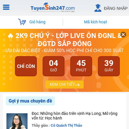
ĐĂNG NHẬP
Giỏ hàng
Mã kích hoạt
🔥 2K9 CHÚ Ý - LỚP LIVE ÔN ĐGNL &
ĐGTD SẮP ĐÓNG
ƯU ĐÃI ĐẶC BIỆT - GIẢM 50% HỌC PHÍ CHỈ CHO 300 SUẤT
04
45
39
CHỈ CÒN
GIỜ
PHÚT
GIÂY
XEM CHI TIẾT
Gợi ý mua chuyên đề
Đọc: Những hòn đảo trên vịnh Hạ Long; Mở rộng
vốn từ: Học hành
Thầy giáo :
Cô Quách Thị Thảo