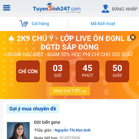
ĐĂNG NHẬP
Giỏ hàng
Mã kích hoạt
🔥 2K9 CHÚ Ý - LỚP LIVE ÔN ĐGNL &
ĐGTD SẮP ĐÓNG
ƯU ĐÃI ĐẶC BIỆT - GIẢM 50% HỌC PHÍ CHỈ CHO 300 SUẤT
03
45
50
CHỈ CÒN
GIỜ
PHÚT
GIÂY
XEM CHI TIẾT
Gợi ý mua chuyên đề
Đột biến gene
Thầy giáo :
Nguyễn Thị Kim Anh
Ngày hết hạn :
31/07/2026