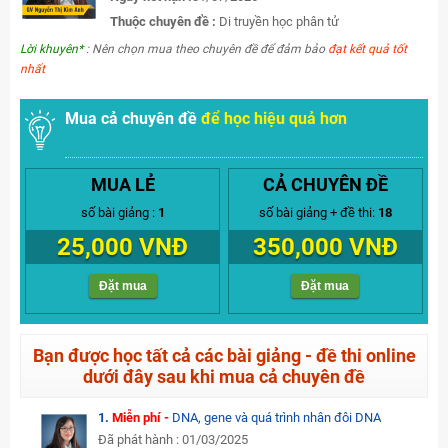
Thuộc chuyên đề :
Di truyền học phân tử
Lời khuyên*
: Nên chọn mua theo chuyên đề để đảm bảo
đạt kết quả tốt
nhất
Mua cả chuyên đề
để học hiệu quả hơn
MUA LẺ
CẢ CHUYÊN ĐỀ
số bài giảng :
1
số bài giảng + đề thi:
18
25,000 VNĐ
350,000 VNĐ
Đặt mua
Đặt mua
Bạn được học tất cả các bài giảng - đề thi online
dưới đây sau khi mua cả chuyên đề
1.
Miễn phí -
DNA, gene và quá trình nhân đôi DNA
Đã phát hành : 01/03/2025