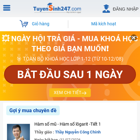
ĐĂNG NHẬP
Giỏ hàng
Mã kích hoạt
💥 NGÀY HỘI TRẢ GIÁ - MUA KHOÁ HỌC
THEO GIÁ BẠN MUỐN❗
🎯 TOÀN BỘ KHOÁ HỌC LỚP 1-12 (TỪ 10-12/08)
BẮT ĐẦU SAU 1 NGÀY
XEM CHI TIẾT
Gợi ý mua chuyên đề
Hàm số mũ - Hàm số lôgarit -Tiết 1
Thầy giáo :
Thầy Nguyễn Công Chính
Ngày hết hạn :
31/07/2026