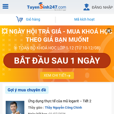
ĐĂNG NHẬP
Giỏ hàng
Mã kích hoạt
💥 NGÀY HỘI TRẢ GIÁ - MUA KHOÁ HỌC
THEO GIÁ BẠN MUỐN❗
🎯 TOÀN BỘ KHOÁ HỌC LỚP 1-12 (TỪ 10-12/08)
BẮT ĐẦU SAU 1 NGÀY
XEM CHI TIẾT
Gợi ý mua chuyên đề
Ứng dụng thực tế của mũ logarit – Tiết 2
Thầy giáo :
Thầy Nguyễn Công Chính
Ngày hết hạn :
31/07/2026