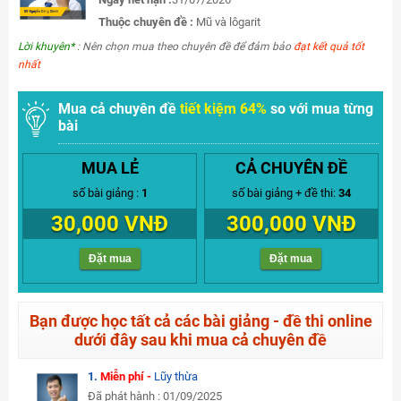
Thuộc chuyên đề :
Mũ và lôgarit
Lời khuyên*
: Nên chọn mua theo chuyên đề để đảm bảo
đạt kết quả tốt
nhất
Mua cả chuyên đề
tiết kiệm 64%
so với mua từng
bài
MUA LẺ
CẢ CHUYÊN ĐỀ
số bài giảng :
1
số bài giảng + đề thi:
34
30,000 VNĐ
300,000 VNĐ
Đặt mua
Đặt mua
Bạn được học tất cả các bài giảng - đề thi online
dưới đây sau khi mua cả chuyên đề
1.
Miễn phí -
Lũy thừa
Đã phát hành : 01/09/2025