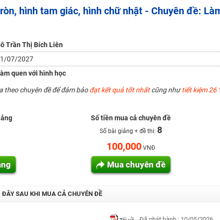
tròn, hình tam giác, hình chữ nhật - Chuyên đề: Là
H ít nhất 25 điểm
 Tuyensinh247 (Từ 16-18/07/2025)
ô Trần Thị Bích Liên
1/07/2027
năm 2018
àm quen với hình học
g lai!
ua theo chuyên đề để đảm bảo
đạt kết quả tốt nhất
cũng như
tiết kiệm 26 
 viên giỏi và nổi tiếng
iảng
Số tiền mua cả chuyên đề
8
Số bài giảng + đề thi:
100,000
VNĐ
ảng
Mua chuyên đề
I ĐÂY SAU KHI MUA CẢ CHUYÊN ĐỀ
Đã phát hành : 10/05/2026