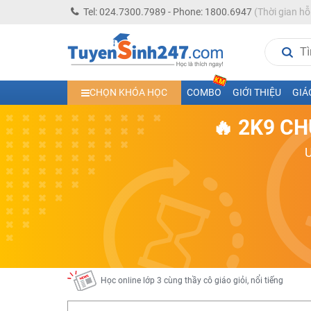
Tel: 024.7300.7989 - Phone: 1800.6947
(Thời gian hỗ
Học trực tuyến lớp 10 các môn Toán - Lý - Hóa - Văn - An
CHỌN KHÓA HỌC
COMBO
GIỚI THIỆU
GIÁ
Học trực tuyến lớp 11 đủ môn cùng Thầy Cô giỏi, nổi tiế
🔥 2K9 CH
Học online trực tuyến cấp Tiểu học và THCS năm học 2
Học online lớp 5 cùng thầy cô giáo giỏi, nổi tiếng
Học online lớp 7 cùng thầy cô giáo giỏi
Học online lớp 6 cùng thầy cô giỏi, nổi tiếng
Học online lớp 8 cùng thầy cô giáo giỏi
2K13! Bứt Phá Lớp 5 Năm Học 2023 - 2024
Học online lớp 4 cùng thầy cô giáo giỏi, nổi tiếng
Học online lớp 3 cùng thầy cô giáo giỏi, nổi tiếng
Học online lớp 2 với thầy cô giáo giỏi, nổi tiếng