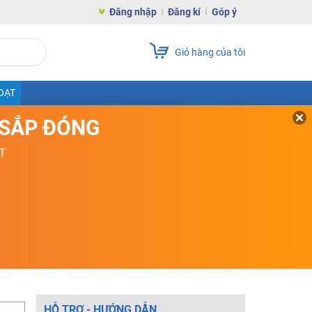
Đăng nhập
Đăng kí
Góp ý
Giỏ hàng của tôi
OẠT
D SẮP ĐÓNG
T
HỖ TRỢ - HƯỚNG DẪN