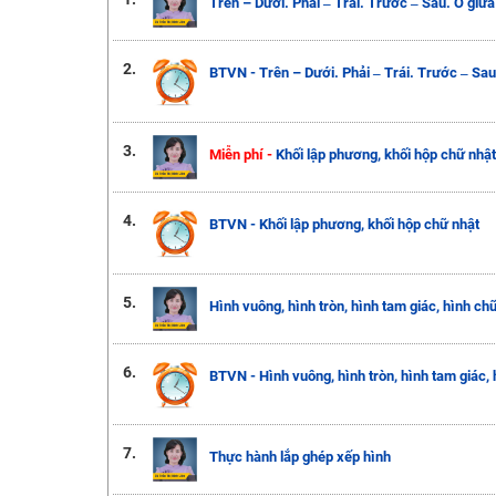
Trên – Dưới. Phải ‒ Trái. Trước ‒ Sau. Ở giữa
2.
BTVN - Trên – Dưới. Phải ‒ Trái. Trước ‒ Sau
3.
Miễn phí -
Khối lập phương, khối hộp chữ nhật
4.
BTVN - Khối lập phương, khối hộp chữ nhật
5.
Hình vuông, hình tròn, hình tam giác, hình ch
6.
BTVN - Hình vuông, hình tròn, hình tam giác, 
7.
Thực hành lắp ghép xếp hình