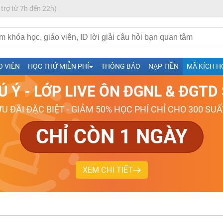
 trợ từ 7h đến 22h)
h- Sinh-Sử-Địa cùng Thầy Cô giỏi, nổi tiếng
O VIÊN
HỌC THỬ MIỄN PHÍ
THÔNG BÁO
NẠP TIỀN
MÃ KÍCH H
ng
Ú Ý - LỚP LIVE ÔN ĐGNL & ĐGT
026-2027
ƯU ĐÃI ĐẶC BIỆT - GIẢM 50% HỌC PHÍ CHỈ CHO 300 SUẤ
CHỈ CÒN 1 NGÀY
XEM CHI TIẾT