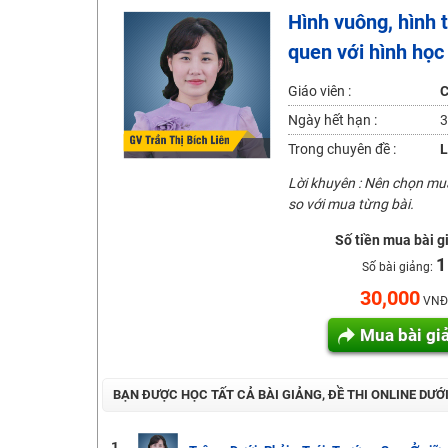
Hình vuông, hình 
2K6! Lộ Trình Sun 2024 - Ba bước luyện thi TN THPT - Đ
quen với hình học
Hot! Lễ hội đồng giá 449K - 499K toàn bộ khoá học tại
Khuyến Mãi Khoá Học 1K Chỉ Từ 11-13/09/2024
Giáo viên :
C
Đồng giá khóa học 499K - 399K (13/11-15/11)
Ngày hết hạn :
3
Khai giảng các khóa lớp 9 Toán - Lý - Hóa - Văn - Anh 
Trong chuyên đề :
L
Khai giảng khóa Ngữ văn 7 - xây nền vững chắc cho tươn
Lời khuyên : Nên chọn m
so với mua từng bài.
Luyện thi vào lớp 10 môn Toán, Văn, Hóa, Anh, Lý với giáo
Số tiền mua bài g
1
Số bài giảng:
30,000
VNĐ
Mua bài gi
BẠN ĐƯỢC HỌC TẤT CẢ BÀI GIẢNG, ĐỀ THI ONLINE DƯỚ
1.