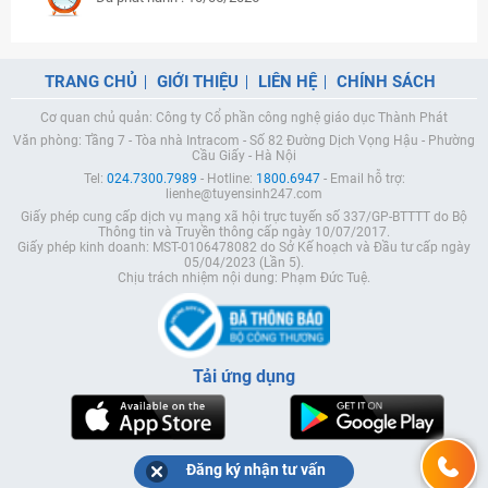
TRANG CHỦ
GIỚI THIỆU
LIÊN HỆ
CHÍNH SÁCH
Cơ quan chủ quản: Công ty Cổ phần công nghệ giáo dục Thành Phát
Văn phòng: Tầng 7 - Tòa nhà Intracom - Số 82 Đường Dịch Vọng Hậu - Phường
Cầu Giấy - Hà Nội
Tel:
024.7300.7989
- Hotline:
1800.6947
- Email hỗ trợ:
lienhe@tuyensinh247.com
Giấy phép cung cấp dịch vụ mạng xã hội trực tuyến số 337/GP-BTTTT do Bộ
Thông tin và Truyền thông cấp ngày 10/07/2017.
Giấy phép kinh doanh: MST-0106478082 do Sở Kế hoạch và Đầu tư cấp ngày
05/04/2023 (Lần 5).
Chịu trách nhiệm nội dung: Phạm Đức Tuệ.
Tải ứng dụng
Đăng ký nhận tư vấn