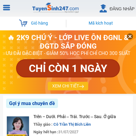
ĐĂNG NHẬP
Giỏ hàng
Mã kích hoạt
🔥 2K9 CHÚ Ý - LỚP LIVE ÔN ĐGNL &
ĐGTD SẮP ĐÓNG
ƯU ĐÃI ĐẶC BIỆT - GIẢM 50% HỌC PHÍ CHỈ CHO 300 SUẤT
CHỈ CÒN 1 NGÀY
XEM CHI TIẾT
Gợi ý mua chuyên đề
Trên – Dưới. Phải ‒ Trái. Trước ‒ Sau. Ở giữa
Thầy giáo :
Cô Trần Thị Bích Liên
Ngày hết hạn :
31/07/2027