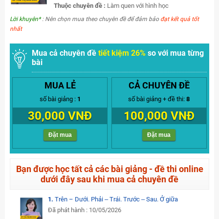
Thuộc chuyên đề :
Làm quen với hình học
Lời khuyên*
: Nên chọn mua theo chuyên đề để đảm bảo
đạt kết quả tốt
nhất
Mua cả chuyên đề
tiết kiệm 26%
so với mua từng
bài
MUA LẺ
CẢ CHUYÊN ĐỀ
số bài giảng :
1
số bài giảng + đề thi:
8
30,000 VNĐ
100,000 VNĐ
Đặt mua
Đặt mua
Bạn được học tất cả các bài giảng - đề thi online
dưới đây sau khi mua cả chuyên đề
1.
Trên – Dưới. Phải ‒ Trái. Trước ‒ Sau. Ở giữa
Đã phát hành : 10/05/2026