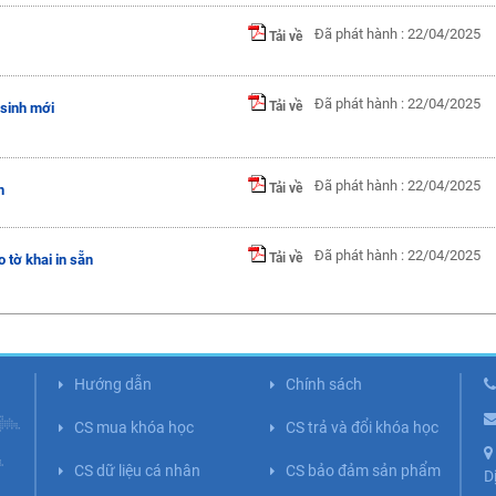
Đã phát hành : 22/04/2025
Tải về
Đã phát hành : 22/04/2025
Tải về
 sinh mới
Đã phát hành : 22/04/2025
Tải về
n
Đã phát hành : 22/04/2025
Tải về
o tờ khai in sẵn
Hướng dẫn
Chính sách
CS mua khóa học
CS trả và đổi khóa học
CS dữ liệu cá nhân
CS bảo đảm sản phẩm
D