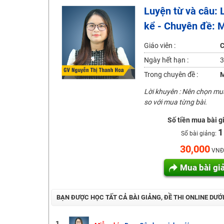
2K6! Lộ Trình Sun 2024 - Ba bước luyện thi TN THPT - Đ
Luyện từ và câu: 
Hot! Lễ hội đồng giá 449K - 499K toàn bộ khoá học tại
kể - Chuyên đề: 
Khuyến Mãi Khoá Học 1K Chỉ Từ 11-13/09/2024
Giáo viên :
C
Đồng giá khóa học 499K - 399K (13/11-15/11)
Ngày hết hạn :
3
Khai giảng các khóa lớp 9 Toán - Lý - Hóa - Văn - Anh 
Trong chuyên đề :
M
Khai giảng khóa Ngữ văn 7 - xây nền vững chắc cho tươn
Lời khuyên : Nên chọn m
Luyện thi vào lớp 10 môn Toán, Văn, Hóa, Anh, Lý với giáo
so với mua từng bài.
Số tiền mua bài g
1
Số bài giảng:
30,000
VNĐ
Mua bài gi
BẠN ĐƯỢC HỌC TẤT CẢ BÀI GIẢNG, ĐỀ THI ONLINE DƯỚ
1.