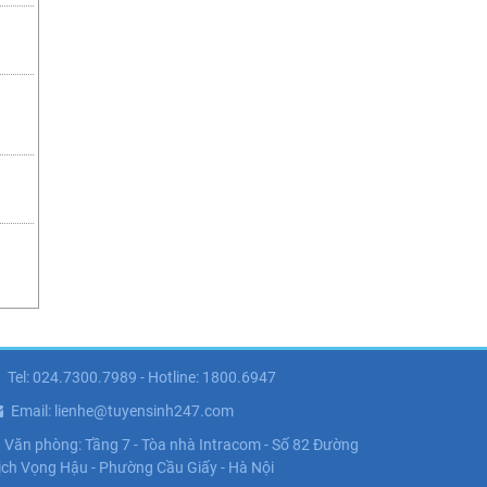
Tel: 024.7300.7989 - Hotline: 1800.6947
Email: lienhe@tuyensinh247.com
Văn phòng: Tầng 7 - Tòa nhà Intracom - Số 82 Đường
ịch Vọng Hậu - Phường Cầu Giấy - Hà Nội