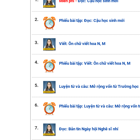
Miễn phí -
Đọc: Cậu học sinh mới
2.
Phiếu bài tập: Đọc: Cậu học sinh mới
3.
Viết: Ôn chữ viết hoa N, M
4.
Phiếu bài tập: Viết: Ôn chữ viết hoa N, M
5.
Luyện từ và câu: Mở rộng vốn từ Trường học
6.
Phiếu bài tập: Luyện từ và câu: Mở rộng vốn 
7.
Đọc: Bản tin Ngày hội Nghê sĩ nhí