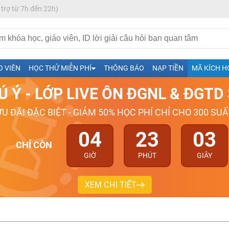
 trợ từ 7h đến 22h)
h- Sinh-Sử-Địa cùng Thầy Cô giỏi, nổi tiếng
O VIÊN
HỌC THỬ MIỄN PHÍ
THÔNG BÁO
NẠP TIỀN
MÃ KÍCH H
ng
Ú Ý - LỚP LIVE ÔN ĐGNL & ĐGT
026-2027
ƯU ĐÃI ĐẶC BIỆT - GIẢM 50% HỌC PHÍ CHỈ CHO 300 SUẤ
04
23
03
CHỈ CÒN
GIỜ
PHÚT
GIÂY
XEM CHI TIẾT