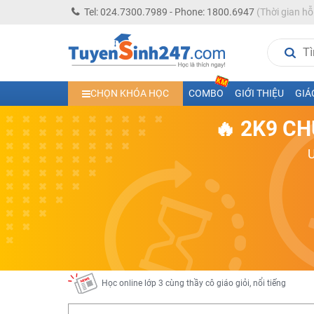
Tel: 024.7300.7989 - Phone: 1800.6947
(Thời gian hỗ
Học trực tuyến lớp 10 các môn Toán - Lý - Hóa - Văn - An
CHỌN KHÓA HỌC
COMBO
GIỚI THIỆU
GIÁ
Học trực tuyến lớp 11 đủ môn cùng Thầy Cô giỏi, nổi tiế
🔥 2K9 CH
Học online trực tuyến cấp Tiểu học và THCS năm học 2
Học online lớp 5 cùng thầy cô giáo giỏi, nổi tiếng
Học online lớp 7 cùng thầy cô giáo giỏi
Học online lớp 6 cùng thầy cô giỏi, nổi tiếng
Học online lớp 8 cùng thầy cô giáo giỏi
2K13! Bứt Phá Lớp 5 Năm Học 2023 - 2024
Học online lớp 4 cùng thầy cô giáo giỏi, nổi tiếng
Học online lớp 3 cùng thầy cô giáo giỏi, nổi tiếng
Học online lớp 2 với thầy cô giáo giỏi, nổi tiếng