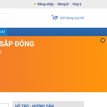
Đăng nhập
Đăng kí
Góp ý
Giỏ hàng của tôi
OẠT
D SẮP ĐÓNG
T
HỖ TRỢ - HƯỚNG DẪN