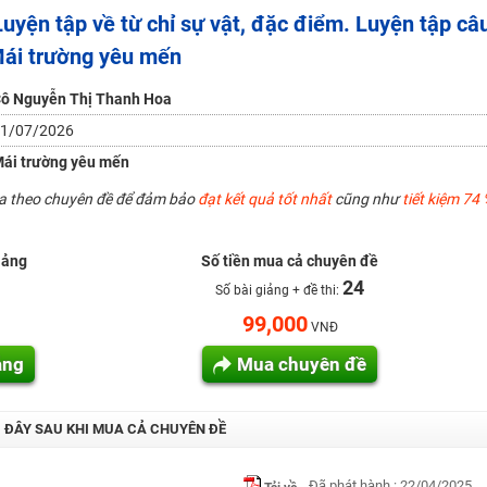
H ít nhất 25 điểm
Luyện tập về từ chỉ sự vật, đặc điểm. Luyện tập câ
 Tuyensinh247 (Từ 16-18/07/2025)
Mái trường yêu mến
ô Nguyễn Thị Thanh Hoa
1/07/2026
năm 2018
ái trường yêu mến
g lai!
ua theo chuyên đề để đảm bảo
đạt kết quả tốt nhất
cũng như
tiết kiệm 74 
 viên giỏi và nổi tiếng
iảng
Số tiền mua cả chuyên đề
24
Số bài giảng + đề thi:
99,000
VNĐ
ảng
Mua chuyên đề
I ĐÂY SAU KHI MUA CẢ CHUYÊN ĐỀ
Đã phát hành : 22/04/2025