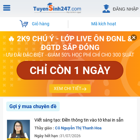
ĐĂNG NHẬP
Giỏ hàng
Mã kích hoạt
🔥 2K9 CHÚ Ý - LỚP LIVE ÔN ĐGNL &
ĐGTD SẮP ĐÓNG
ƯU ĐÃI ĐẶC BIỆT - GIẢM 50% HỌC PHÍ CHỈ CHO 300 SUẤT
CHỈ CÒN 1 NGÀY
XEM CHI TIẾT
Gợi ý mua chuyên đề
Viết sáng tạo: Điền thông tin vào tờ khai in sẵn
Thầy giáo :
Cô Nguyễn Thị Thanh Hoa
Ngày hết hạn :
31/07/2026