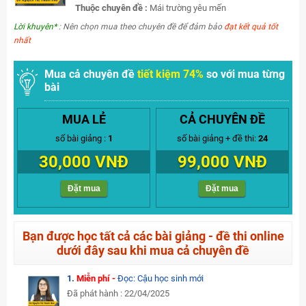
Thuộc chuyên đề :
Mái trường yêu mến
Lời khuyên*
: Nên chọn mua theo chuyên đề để đảm bảo
đạt kết quả tốt
nhất
Mua cả chuyên đề
tiết kiệm 74%
so với mua từng
bài
MUA LẺ
CẢ CHUYÊN ĐỀ
số bài giảng :
1
số bài giảng + đề thi:
24
30,000 VNĐ
99,000 VNĐ
Đặt mua
Đặt mua
Bạn được học tất cả các bài giảng - đề thi online
dưới đây sau khi mua cả chuyên đề
1.
Miễn phí -
Đọc: Cậu học sinh mới
Đã phát hành : 22/04/2025