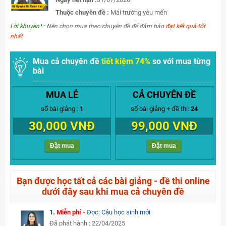
Thuộc chuyên đề :
Mái trường yêu mến
Lời khuyên*
: Nên chọn mua theo chuyên đề để đảm bảo
đạt kết quả tốt
nhất
Mua cả chuyên đề
tiết kiệm 74%
so với mua từng
bài
MUA LẺ
CẢ CHUYÊN ĐỀ
số bài giảng :
1
số bài giảng + đề thi:
24
30,000 VNĐ
99,000 VNĐ
Đặt mua
Đặt mua
Bạn được học tất cả các bài giảng - đề thi online
dưới đây sau khi mua cả chuyên đề
1.
Miễn phí -
Đọc: Cậu học sinh mới
Đã phát hành : 22/04/2025