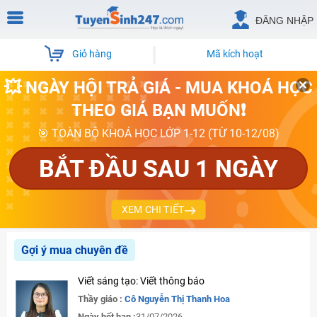
ĐĂNG NHẬP
Giỏ hàng
Mã kích hoạt
💥 NGÀY HỘI TRẢ GIÁ - MUA KHOÁ HỌC
THEO GIÁ BẠN MUỐN❗
🎯 TOÀN BỘ KHOÁ HỌC LỚP 1-12 (TỪ 10-12/08)
BẮT ĐẦU SAU 1 NGÀY
XEM CHI TIẾT
Gợi ý mua chuyên đề
Viết sáng tạo: Viết thông báo
Thầy giáo :
Cô Nguyễn Thị Thanh Hoa
Ngày hết hạn :
31/07/2026