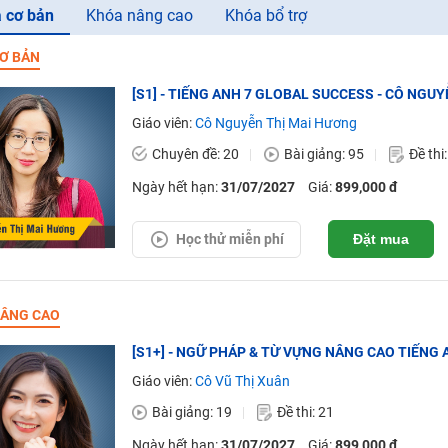
 cơ bản
Khóa nâng cao
Khóa bổ trợ
Ơ BẢN
[S1] - TIẾNG ANH 7 GLOBAL SUCCESS - CÔ NGU
Giáo viên:
Cô Nguyễn Thị Mai Hương
Chuyên đề: 20
Bài giảng: 95
Đề thi
Ngày hết hạn:
31/07/2027
Giá:
899,000 đ
Học thử miễn phí
Đặt mua
ÂNG CAO
[S1+] - NGỮ PHÁP & TỪ VỰNG NÂNG CAO TIẾNG A
Giáo viên:
Cô Vũ Thị Xuân
Bài giảng: 19
Đề thi: 21
Ngày hết hạn:
31/07/2027
Giá:
899,000 đ