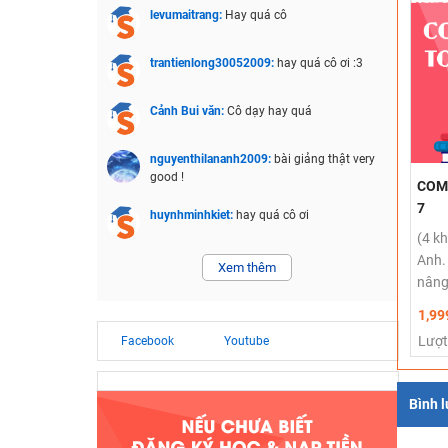
levumaitrang:
Hay quá cô
trantienlong30052009:
hay quá cô ơi :3
Cảnh Bui văn:
Cô dạy hay quá
nguyenthilananh2009:
bài giảng thật very
good !
COMB
7
huynhminhkiet:
hay quá cô ơi
(4 k
Anh.
Xem thêm
nâng
1,99
Lượt
Facebook
Youtube
Bình 