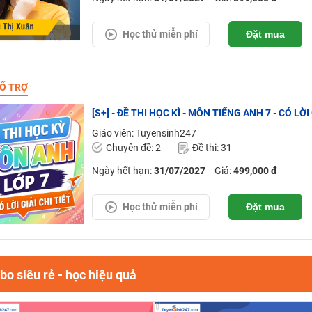
Học thử miễn phí
Đặt mua
Ổ TRỢ
[S+] - ĐỀ THI HỌC KÌ - MÔN TIẾNG ANH 7 - CÓ LỜI 
Giáo viên: Tuyensinh247
Chuyên đề: 2
Đề thi: 31
Ngày hết hạn:
31/07/2027
Giá:
499,000 đ
Học thử miễn phí
Đặt mua
o siêu rẻ - học hiệu quả