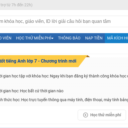
 trợ từ 7h đến 22h)
O VIÊN
HỌC THỬ MIỄN PHÍ
THÔNG BÁO
NẠP TIỀN
MÃ KÍCH H
tốt tiếng Anh lớp 7 - Chương trình mới
H ít nhất 25 điểm
 Tuyensinh247 (Từ 16-18/07/2025)
ời gian học tập với khóa học: Ngay khi bạn đăng ký thành công khóa học 
ời gian học: Học bất cứ thời gian nào
nh thức học: Học trực tuyến thông qua máy tính, điện thoại, máy tính bảng
năm 2018
g lai!
Học thử miễn phí
 viên giỏi và nổi tiếng