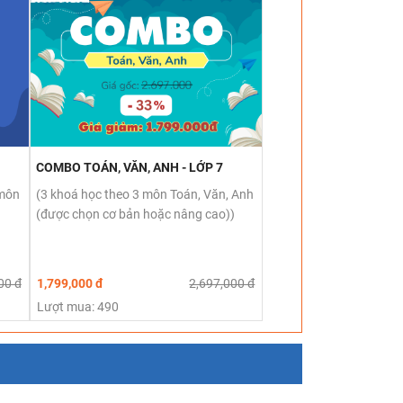
COMBO TOÁN, VĂN, ANH - LỚP 7
 môn
(3 khoá học theo 3 môn Toán, Văn, Anh
(được chọn cơ bản hoặc nâng cao))
00 đ
1,799,000 đ
2,697,000 đ
Lượt mua: 490