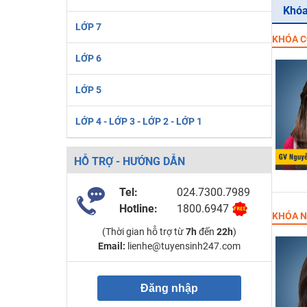
Khóa
LỚP 7
KHÓA C
LỚP 6
LỚP 5
LỚP 4 - LỚP 3 - LỚP 2 - LỚP 1
HỖ TRỢ - HƯỚNG DẪN
Tel:
024.7300.7989
Hotline:
1800.6947
KHÓA N
(Thời gian hỗ trợ từ
7h
đến
22h
)
Email:
lienhe@tuyensinh247.com
Đăng nhập