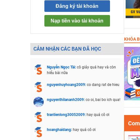
Đăng ký tài khoản
Nạp tiền vào tài khoản
KHÓA B
CẢM NHẬN CÁC BẠN ĐÃ HỌC
Nguyễn Ngọc Tài:
cô giảy quá hay và còn
hiểu bài nữa
nguyenhuyhoang2009:
co dang rat de hieu
nguyenthilananh2009:
co oi, bai bo ich qua!
trantienlong30052009:
hay quá cô ơi
Comb
hoanghaidang:
hay quá cô ơi