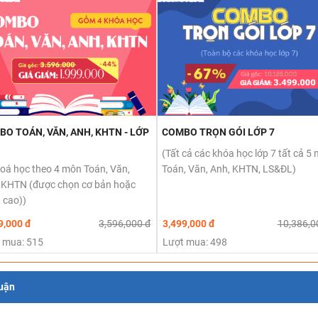
O TOÁN, VĂN, ANH, KHTN - LỚP
COMBO TRỌN GÓI LỚP 7
(Tất cả các khóa học lớp 7 tất cả 5
hoá học theo 4 môn Toán, Văn,
Toán, Văn, Anh, KHTN, LS&ĐL)
 KHTN (được chọn cơ bản hoặc
 cao))
9,000 đ
3,596,000 đ
3,499,000 đ
10,386,0
 mua: 515
Lượt mua: 498
luận