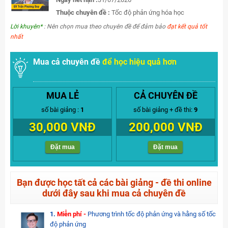
Thuộc chuyên đề :
Tốc độ phản ứng hóa học
Lời khuyên*
: Nên chọn mua theo chuyên đề để đảm bảo
đạt kết quả tốt
nhất
Mua cả chuyên đề
để học hiệu quả hơn
MUA LẺ
CẢ CHUYÊN ĐỀ
số bài giảng :
1
số bài giảng + đề thi:
9
30,000 VNĐ
200,000 VNĐ
Đặt mua
Đặt mua
Bạn được học tất cả các bài giảng - đề thi online
dưới đây sau khi mua cả chuyên đề
1.
Miễn phí -
Phương trình tốc độ phản ứng và hằng số tốc
độ phản ứng