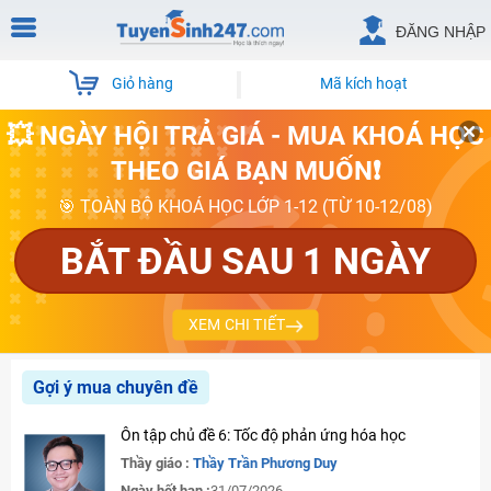
ĐĂNG NHẬP
Giỏ hàng
Mã kích hoạt
💥 NGÀY HỘI TRẢ GIÁ - MUA KHOÁ HỌC
THEO GIÁ BẠN MUỐN❗
🎯 TOÀN BỘ KHOÁ HỌC LỚP 1-12 (TỪ 10-12/08)
BẮT ĐẦU SAU 1 NGÀY
XEM CHI TIẾT
Gợi ý mua chuyên đề
Ôn tập chủ đề 6: Tốc độ phản ứng hóa học
Thầy giáo :
Thầy Trần Phương Duy
Ngày hết hạn :
31/07/2026