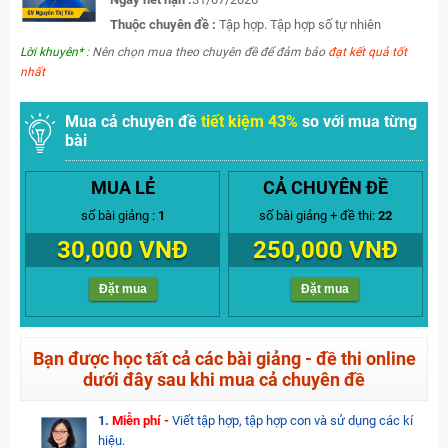
Thuộc chuyên đề :
Tập hợp. Tập hợp số tự nhiên
Lời khuyên*
: Nên chọn mua theo chuyên đề để đảm bảo
đạt kết quả tốt
nhất
Mua cả chuyên đề
tiết kiệm 43%
so với mua từng
bài
MUA LẺ
CẢ CHUYÊN ĐỀ
số bài giảng :
1
số bài giảng + đề thi:
22
30,000 VNĐ
250,000 VNĐ
Đặt mua
Đặt mua
Bạn được học tất cả các bài giảng - đề thi online
dưới đây sau khi mua cả chuyên đề
1.
Miễn phí -
Viết tập hợp, tập hợp con và sử dụng các kí
hiệu.