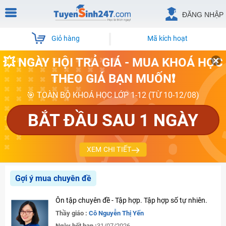
ĐĂNG NHẬP
Giỏ hàng
Mã kích hoạt
💥 NGÀY HỘI TRẢ GIÁ - MUA KHOÁ HỌC
THEO GIÁ BẠN MUỐN❗
🎯 TOÀN BỘ KHOÁ HỌC LỚP 1-12 (TỪ 10-12/08)
BẮT ĐẦU SAU 1 NGÀY
XEM CHI TIẾT
Gợi ý mua chuyên đề
Ôn tập chuyên đề - Tập hợp. Tập hợp số tự nhiên.
Thầy giáo :
Cô Nguyễn Thị Yến
Ngày hết hạn :
31/07/2026