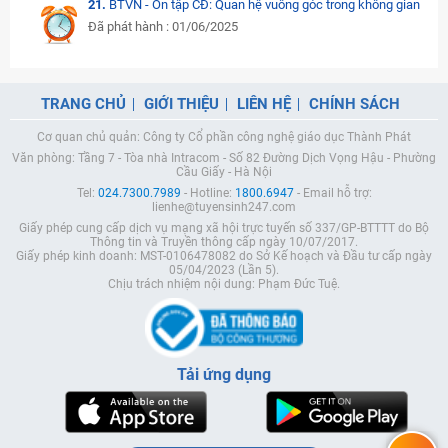
21.
BTVN - Ôn tập CĐ: Quan hệ vuông góc trong không gian
Đã phát hành : 01/06/2025
TRANG CHỦ
GIỚI THIỆU
LIÊN HỆ
CHÍNH SÁCH
Cơ quan chủ quản: Công ty Cổ phần công nghệ giáo dục Thành Phát
Văn phòng: Tầng 7 - Tòa nhà Intracom - Số 82 Đường Dịch Vọng Hậu - Phường
Cầu Giấy - Hà Nội
Tel:
024.7300.7989
- Hotline:
1800.6947
- Email hỗ trợ:
lienhe@tuyensinh247.com
Giấy phép cung cấp dịch vụ mạng xã hội trực tuyến số 337/GP-BTTTT do Bộ
Thông tin và Truyền thông cấp ngày 10/07/2017.
Giấy phép kinh doanh: MST-0106478082 do Sở Kế hoạch và Đầu tư cấp ngày
05/04/2023 (Lần 5).
Chịu trách nhiệm nội dung: Phạm Đức Tuệ.
Tải ứng dụng