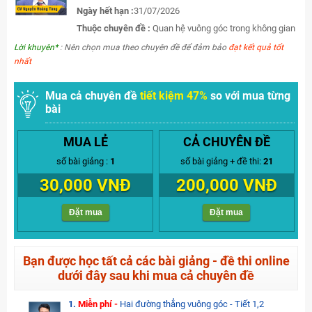
Ngày hết hạn :
31/07/2026
Thuộc chuyên đề :
Quan hệ vuông góc trong không gian
Lời khuyên*
: Nên chọn mua theo chuyên đề để đảm bảo
đạt kết quả tốt
nhất
Mua cả chuyên đề
tiết kiệm 47%
so với mua từng
bài
MUA LẺ
CẢ CHUYÊN ĐỀ
số bài giảng :
1
số bài giảng + đề thi:
21
30,000 VNĐ
200,000 VNĐ
Đặt mua
Đặt mua
Bạn được học tất cả các bài giảng - đề thi online
dưới đây sau khi mua cả chuyên đề
1.
Miễn phí -
Hai đường thẳng vuông góc - Tiết 1,2