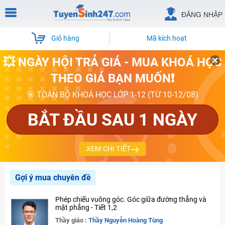
ĐĂNG NHẬP
Giỏ hàng
Mã kích hoạt
💥 NGÀY HỘI TRẢ GIÁ - MUA KHOÁ HỌC
THEO GIÁ BẠN MUỐN❗
🎯 TOÀN BỘ KHOÁ HỌC LỚP 1-12 (TỪ 10-12/08)
BẮT ĐẦU SAU 1 NGÀY
XEM CHI TIẾT
Gợi ý mua chuyên đề
Phép chiếu vuông góc. Góc giữa đường thẳng và
mặt phẳng - Tiết 1,2
Thầy giáo :
Thầy Nguyễn Hoàng Tùng