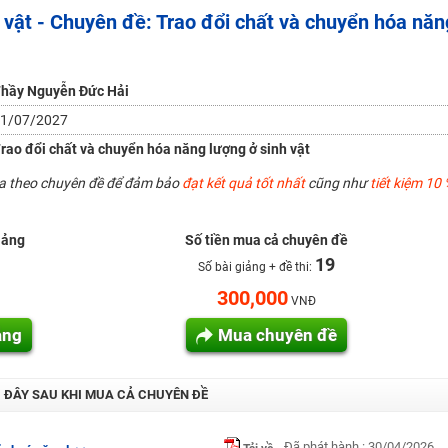
vật - Chuyên đề: Trao đổi chất và chuyển hóa năn
H ít nhất 25 điểm
 Tuyensinh247 (Từ 16-18/07/2025)
hầy Nguyễn Đức Hải
1/07/2027
năm 2018
rao đổi chất và chuyển hóa năng lượng ở sinh vật
g lai!
ua theo chuyên đề để đảm bảo
đạt kết quả tốt nhất
cũng như
tiết kiệm 10 
 viên giỏi và nổi tiếng
iảng
Số tiền mua cả chuyên đề
19
Số bài giảng + đề thi:
300,000
VNĐ
ảng
Mua chuyên đề
I ĐÂY SAU KHI MUA CẢ CHUYÊN ĐỀ
Đã phát hành : 30/04/2026