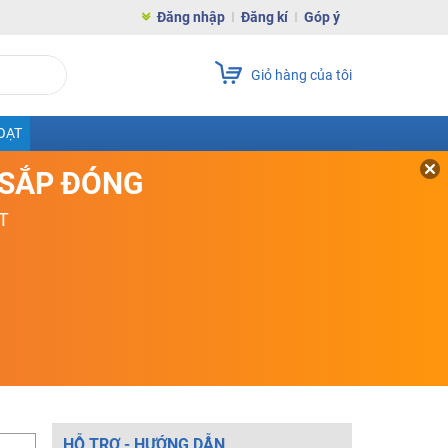
Đăng nhập
Đăng kí
Góp ý
Giỏ hàng của tôi
OẠT
D SẮP ĐÓNG
T
HỖ TRỢ - HƯỚNG DẪN