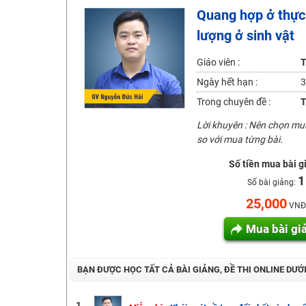
Quang hợp ở thực 
2K6! Lộ Trình Sun 2024 - Ba bước luyện thi TN THPT - Đ
lượng ở sinh vật
Hot! Lễ hội đồng giá 449K - 499K toàn bộ khoá học tại
Khuyến Mãi Khoá Học 1K Chỉ Từ 11-13/09/2024
Giáo viên :
T
Đồng giá khóa học 499K - 399K (13/11-15/11)
Ngày hết hạn :
3
Khai giảng các khóa lớp 9 Toán - Lý - Hóa - Văn - Anh 
Trong chuyên đề :
T
Khai giảng khóa Ngữ văn 7 - xây nền vững chắc cho tươn
Lời khuyên : Nên chọn m
so với mua từng bài.
Luyện thi vào lớp 10 môn Toán, Văn, Hóa, Anh, Lý với giáo
Số tiền mua bài g
1
Số bài giảng:
25,000
VNĐ
Mua bài gi
BẠN ĐƯỢC HỌC TẤT CẢ BÀI GIẢNG, ĐỀ THI ONLINE DƯỚ
1.