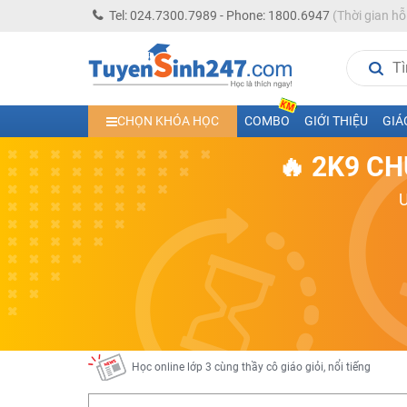
Tel: 024.7300.7989 - Phone: 1800.6947
(Thời gian hỗ
Học trực tuyến lớp 10 các môn Toán - Lý - Hóa - Văn - An
CHỌN KHÓA HỌC
COMBO
GIỚI THIỆU
GIÁ
Học trực tuyến lớp 11 đủ môn cùng Thầy Cô giỏi, nổi tiế
🔥 2K9 CH
Học online trực tuyến cấp Tiểu học và THCS năm học 2
Học online lớp 5 cùng thầy cô giáo giỏi, nổi tiếng
Học online lớp 7 cùng thầy cô giáo giỏi
Học online lớp 6 cùng thầy cô giỏi, nổi tiếng
Học online lớp 8 cùng thầy cô giáo giỏi
2K13! Bứt Phá Lớp 5 Năm Học 2023 - 2024
Học online lớp 4 cùng thầy cô giáo giỏi, nổi tiếng
Học online lớp 3 cùng thầy cô giáo giỏi, nổi tiếng
Học online lớp 2 với thầy cô giáo giỏi, nổi tiếng