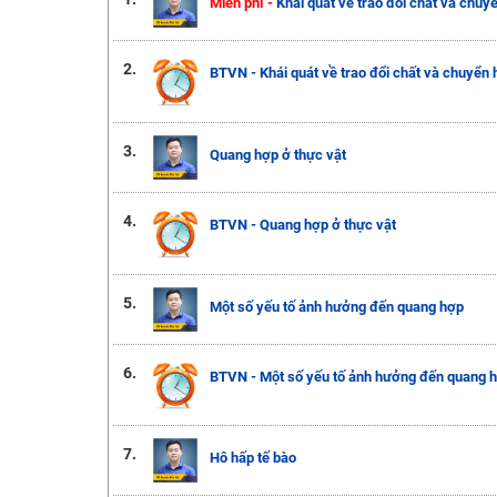
Miễn phí -
Khái quát về trao đổi chất và chuy
2.
BTVN - Khái quát về trao đổi chất và chuyển
3.
Quang hợp ở thực vật
4.
BTVN - Quang hợp ở thực vật
5.
Một số yếu tố ảnh hưởng đến quang hợp
6.
BTVN - Một số yếu tố ảnh hưởng đến quang 
7.
Hô hấp tế bào