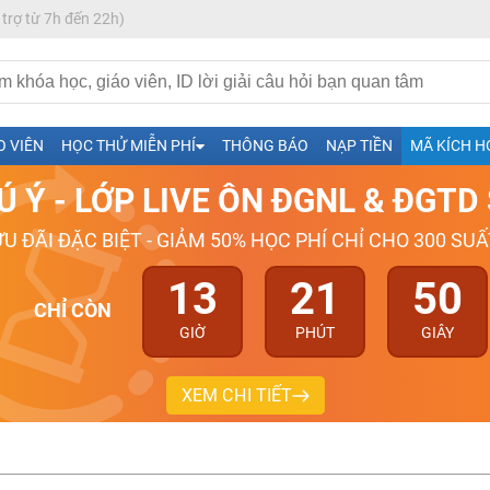
 trợ từ 7h đến 22h)
h- Sinh-Sử-Địa cùng Thầy Cô giỏi, nổi tiếng
O VIÊN
HỌC THỬ MIỄN PHÍ
THÔNG BÁO
NẠP TIỀN
MÃ KÍCH H
ng
Ú Ý - LỚP LIVE ÔN ĐGNL & ĐGT
026-2027
ƯU ĐÃI ĐẶC BIỆT - GIẢM 50% HỌC PHÍ CHỈ CHO 300 SUẤ
13
21
49
CHỈ CÒN
GIỜ
PHÚT
GIÂY
XEM CHI TIẾT