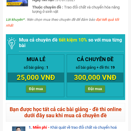
Thuộc chuyên đề :
Trao đổi chất và chuyển hóa năng
lượng ở sinh vật
Lời khuyên*
: Nên chọn mua theo chuyên đề để đảm bảo
đạt kết quả tốt
nhất
Mua cả chuyên đề
tiết kiệm 10%
so với mua từng
bài
MUA LẺ
CẢ CHUYÊN ĐỀ
số bài giảng :
1
số bài giảng + đề thi:
19
25,000 VNĐ
300,000 VNĐ
Đặt mua
Đặt mua
Bạn được học tất cả các bài giảng - đề thi online
dưới đây sau khi mua cả chuyên đề
1.
Miễn phí -
Khái quát về trao đổi chất và chuyển hoá