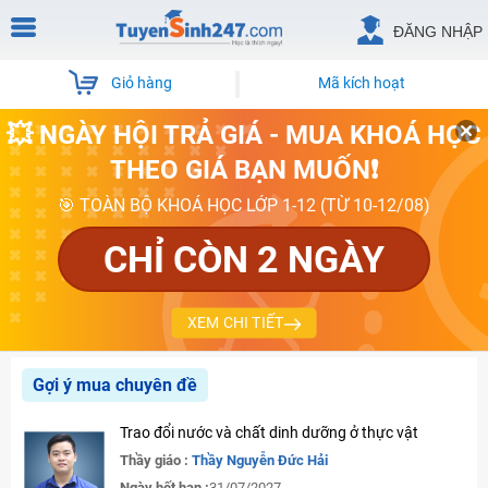
ĐĂNG NHẬP
Giỏ hàng
Mã kích hoạt
💥 NGÀY HỘI TRẢ GIÁ - MUA KHOÁ HỌC
THEO GIÁ BẠN MUỐN❗
🎯 TOÀN BỘ KHOÁ HỌC LỚP 1-12 (TỪ 10-12/08)
CHỈ CÒN 2 NGÀY
XEM CHI TIẾT
Gợi ý mua chuyên đề
Trao đổi nước và chất dinh dưỡng ở thực vật
Thầy giáo :
Thầy Nguyễn Đức Hải
Ngày hết hạn :
31/07/2027