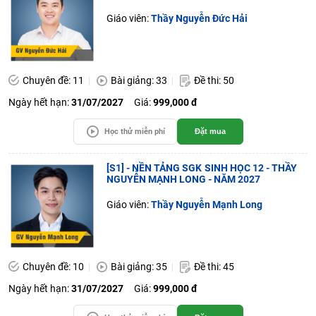
Giáo viên:
Thầy Nguyễn Đức Hải
Chuyên đề: 11
Bài giảng: 33
Đề thi: 50
Ngày hết hạn:
31/07/2027
Giá:
999,000 đ
Học thử miễn phí
Đặt mua
[S1] - NỀN TẢNG SGK SINH HỌC 12 - THẦY
NGUYỄN MẠNH LONG - NĂM 2027
Giáo viên:
Thầy Nguyễn Mạnh Long
Chuyên đề: 10
Bài giảng: 35
Đề thi: 45
Ngày hết hạn:
31/07/2027
Giá:
999,000 đ