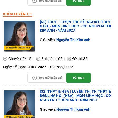
Học thử miễn phí
Đặt mua
KHÓA LUYỆN THI
[S2] THPT | LUYỆN THI TỐT NGHIỆP THPT
& ĐH - MÔN SINH HỌC - CÔ NGUYỄN THỊ
KIM ANH - NĂM 2027
Giáo viên:
Nguyễn Thị Kim Anh
Chuyên đề: 15
Bài giảng: 65
Đề thi: 85
Ngày hết hạn:
31/07/2027
Giá:
999,000 đ
Học thử miễn phí
Đặt mua
[S2] THPT & HSA | LUYỆN THI TN THPT &
ĐGNL HÀ NỘI (HSA) - MÔN SINH HỌC - CÔ
NGUYỄN THỊ KIM ANH - NĂM 2027
Giáo viên:
Nguyễn Thị Kim Anh