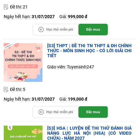
Đề thi: 21
Ngày hết hạn:
31/07/2027
Giá:
999,000 đ
Học thử miễn phí
Đặt mua
[S3] THPT | ĐỀ THI TN THPT & ĐH CHÍNH
THỨC - MÔN SINH HỌC - CÓ LỜI GIẢI CHI
TIẾT
Giáo viên: Tuyensinh247
Đề thi: 5
Ngày hết hạn:
31/07/2027
Giá:
199,000 đ
Học thử miễn phí
Đặt mua
[S3] HSA | LUYỆN ĐỀ THI THỬ ĐÁNH GIÁ
NĂNG LỰC HÀ NỘI (HSA) (CÓ VIDEO
CHỮA) - NĂM 2027