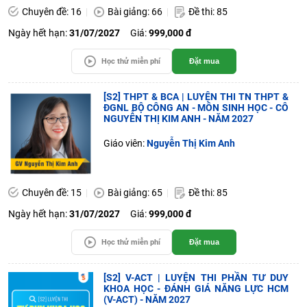
Chuyên đề: 16
Bài giảng: 66
Đề thi: 85
Ngày hết hạn:
31/07/2027
Giá:
999,000 đ
Học thử miễn phí
Đặt mua
[S2] THPT & BCA | LUYỆN THI TN THPT &
ĐGNL BỘ CÔNG AN - MÔN SINH HỌC - CÔ
NGUYỄN THỊ KIM ANH - NĂM 2027
Giáo viên:
Nguyễn Thị Kim Anh
Chuyên đề: 15
Bài giảng: 65
Đề thi: 85
Ngày hết hạn:
31/07/2027
Giá:
999,000 đ
Học thử miễn phí
Đặt mua
[S2] V-ACT | LUYỆN THI PHẦN TƯ DUY
KHOA HỌC - ĐÁNH GIÁ NĂNG LỰC HCM
(V-ACT) - NĂM 2027