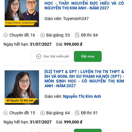
HỌC - THẦY NGUYỄN ĐỨC HIẾU VÀ CÔ
NGUYỄN THỊ KIM ANH - NĂM 2027
Giáo viên: Tuyensinh247
Chuyên đề: 16
Bài giảng: 53
Đề thi: 84
Ngày hết hạn:
31/07/2027
Giá:
999,000 đ
Học thử miễn phí
Đặt mua
[S2] THPT & SPT | LUYỆN THI TN THPT &
ĐH VÀ ĐGNL ĐH SƯ PHẠM HÀ NỘI (SPT) -
MÔN SINH HỌC - CÔ NGUYỄN THỊ KIM
ANH - NĂM 2027
Giáo viên:
Nguyễn Thị Kim Anh
Chuyên đề: 15
Bài giảng: 64
Đề thi: 91
Ngày hết hạn:
31/07/2027
Giá:
999,000 đ