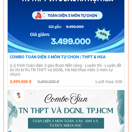
COMBO TOÀN DIỆN 3 MÔN TỰ CHỌN | THPT & HSA
(Lộ trình toàn diện 3 giai đoạn Nền tảng - Luyện thi - Luyện đề
ôn thi kì thi TN THPT và ĐGNL Hà Nội theo môn 3 môn tự
chọn)
3,499,000 đ
9,490,000 đ
Lượt mua: 638