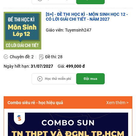
[S+] - ĐỀ THI HỌC KÌ - MÔN SINH HỌC 12 -
CÓ LỜI GIẢI CHI TIẾT - NĂM 2027
Giáo viên: Tuyensinh247
Chuyên đề: 2
Đề thi: 28
Ngày hết hạn:
31/07/2027
Giá:
499,000 đ
Học thử miễn phí
Đặt mua
Combo siêu rẻ - học hiệu quả
Xem thêm >