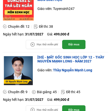
Giáo viên: Tuyensinh247
Chuyên đề: 12
Đề thi: 38
Ngày hết hạn:
31/07/2027
Giá:
499,000 đ
Học thử miễn phí
Đặt mua
[S0] - MẤT GỐC SINH HỌC LỚP 12 - THẦY
NGUYỄN MẠNH LONG - NĂM 2027
Giáo viên:
Thầy Nguyễn Mạnh Long
Chuyên đề: 9
Bài giảng: 45
Đề thi: 45
Ngày hết hạn:
31/07/2027
Giá:
499,000 đ
Học thử miễn phí
Đặt mua