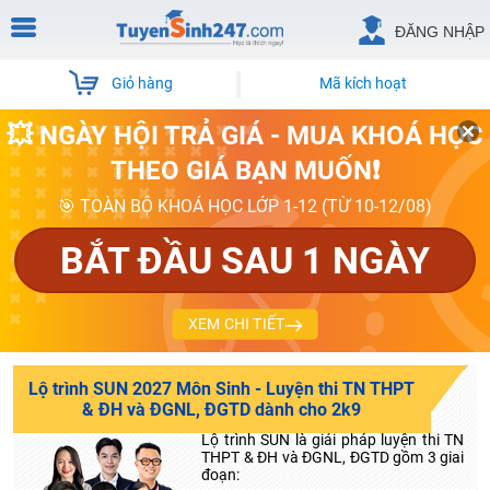
ĐĂNG NHẬP
Giỏ hàng
Mã kích hoạt
💥 NGÀY HỘI TRẢ GIÁ - MUA KHOÁ HỌC
THEO GIÁ BẠN MUỐN❗
🎯 TOÀN BỘ KHOÁ HỌC LỚP 1-12 (TỪ 10-12/08)
BẮT ĐẦU SAU 1 NGÀY
XEM CHI TIẾT
Lộ trình SUN 2027 Môn Sinh - Luyện thi TN THPT
& ĐH và ĐGNL, ĐGTD dành cho 2k9
Lộ trình SUN là giải pháp luyện thi TN
THPT & ĐH và ĐGNL, ĐGTD gồm 3 giai
đoạn: