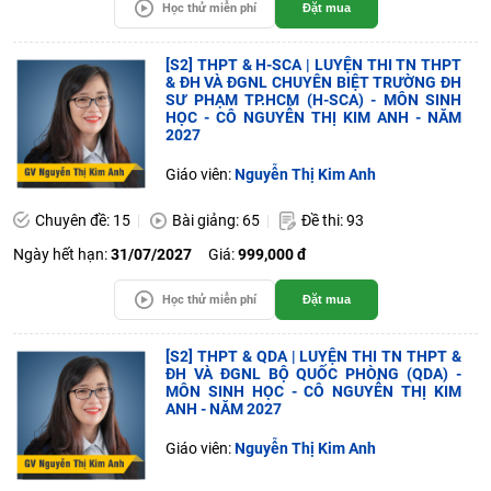
Học thử miễn phí
Đặt mua
[S2] THPT & H-SCA | LUYỆN THI TN THPT
& ĐH VÀ ĐGNL CHUYÊN BIỆT TRƯỜNG ĐH
SƯ PHẠM TP.HCM (H-SCA) - MÔN SINH
HỌC - CÔ NGUYỄN THỊ KIM ANH - NĂM
2027
Giáo viên:
Nguyễn Thị Kim Anh
Chuyên đề: 15
Bài giảng: 65
Đề thi: 93
Ngày hết hạn:
31/07/2027
Giá:
999,000 đ
Học thử miễn phí
Đặt mua
[S2] THPT & QDA | LUYỆN THI TN THPT &
ĐH VÀ ĐGNL BỘ QUỐC PHÒNG (QDA) -
MÔN SINH HỌC - CÔ NGUYỄN THỊ KIM
ANH - NĂM 2027
Giáo viên:
Nguyễn Thị Kim Anh