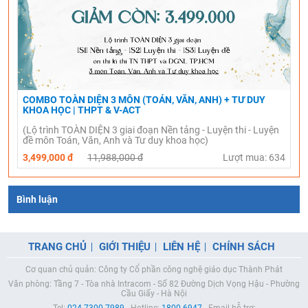
COMBO TOÀN DIỆN 3 MÔN (TOÁN, VĂN, ANH) + TƯ DUY
KHOA HỌC | THPT & V-ACT
(Lộ trình TOÀN DIỆN 3 giai đoạn Nền tảng - Luyện thi - Luyện
đề môn Toán, Văn, Anh và Tư duy khoa học)
3,499,000 đ
11,988,000 đ
Lượt mua: 634
Bình luận
TRANG CHỦ
GIỚI THIỆU
LIÊN HỆ
CHÍNH SÁCH
Cơ quan chủ quản: Công ty Cổ phần công nghệ giáo dục Thành Phát
Văn phòng: Tầng 7 - Tòa nhà Intracom - Số 82 Đường Dịch Vọng Hậu - Phường
Cầu Giấy - Hà Nội
Tel:
024.7300.7989
- Hotline:
1800.6947
- Email hỗ trợ: