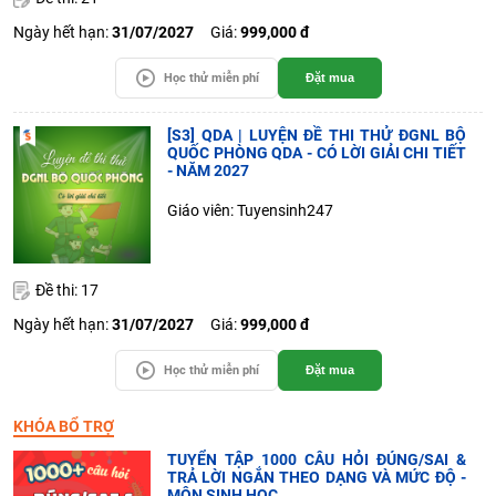
Ngày hết hạn:
31/07/2027
Giá:
999,000 đ
Học thử miễn phí
Đặt mua
[S3] QDA | LUYỆN ĐỀ THI THỬ ĐGNL BỘ
QUỐC PHÒNG QDA - CÓ LỜI GIẢI CHI TIẾT
- NĂM 2027
Giáo viên: Tuyensinh247
Đề thi: 17
Ngày hết hạn:
31/07/2027
Giá:
999,000 đ
Học thử miễn phí
Đặt mua
KHÓA BỔ TRỢ
TUYỂN TẬP 1000 CÂU HỎI ĐÚNG/SAI &
TRẢ LỜI NGẮN THEO DẠNG VÀ MỨC ĐỘ -
MÔN SINH HỌC