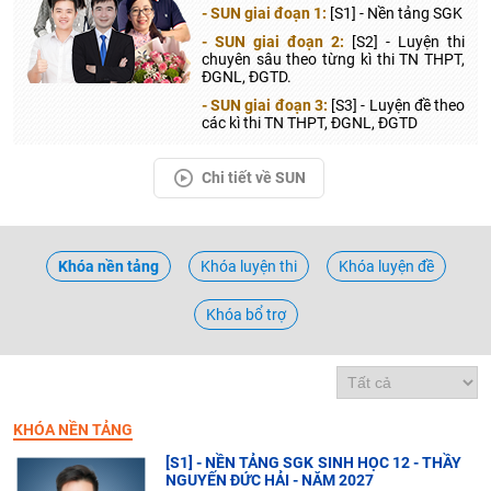
- SUN giai đoạn 1:
[S1] - Nền tảng SGK
- SUN giai đoạn 2:
[S2] - Luyện thi
chuyên sâu theo từng kì thi TN THPT,
ĐGNL, ĐGTD.
- SUN giai đoạn 3:
[S3] - Luyện đề theo
các kì thi TN THPT, ĐGNL, ĐGTD
Chi tiết về SUN
Khóa nền tảng
Khóa luyện thi
Khóa luyện đề
Khóa bổ trợ
KHÓA NỀN TẢNG
[S1] - NỀN TẢNG SGK SINH HỌC 12 - THẦY
NGUYẾN ĐỨC HẢI - NĂM 2027