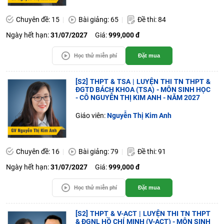
Chuyên đề: 15
Bài giảng: 65
Đề thi: 84
Ngày hết hạn:
31/07/2027
Giá:
999,000 đ
Học thử miễn phí
Đặt mua
[S2] THPT & TSA | LUYỆN THI TN THPT &
ĐGTD BÁCH KHOA (TSA) - MÔN SINH HỌC
- CÔ NGUYỄN THỊ KIM ANH - NĂM 2027
Giáo viên:
Nguyễn Thị Kim Anh
Chuyên đề: 16
Bài giảng: 79
Đề thi: 91
Ngày hết hạn:
31/07/2027
Giá:
999,000 đ
Học thử miễn phí
Đặt mua
[S2] THPT & V-ACT | LUYỆN THI TN THPT
& ĐGNL HỒ CHÍ MINH (V-ACT) - MÔN SINH