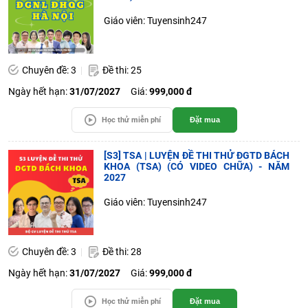
Giáo viên: Tuyensinh247
Chuyên đề: 3
Đề thi: 25
Ngày hết hạn:
31/07/2027
Giá:
999,000 đ
Học thử miễn phí
Đặt mua
[S3] TSA | LUYỆN ĐỀ THI THỬ ĐGTD BÁCH
KHOA (TSA) (CÓ VIDEO CHỮA) - NĂM
2027
Giáo viên: Tuyensinh247
Chuyên đề: 3
Đề thi: 28
Ngày hết hạn:
31/07/2027
Giá:
999,000 đ
Học thử miễn phí
Đặt mua