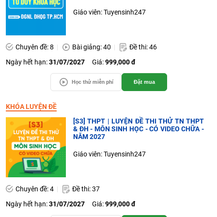
Giáo viên: Tuyensinh247
Chuyên đề: 8
Bài giảng: 40
Đề thi: 46
Ngày hết hạn:
31/07/2027
Giá:
999,000 đ
Học thử miễn phí
Đặt mua
KHÓA LUYỆN ĐỀ
[S3] THPT | LUYỆN ĐỀ THI THỬ TN THPT
& ĐH - MÔN SINH HỌC - CÓ VIDEO CHỮA -
NĂM 2027
Giáo viên: Tuyensinh247
Chuyên đề: 4
Đề thi: 37
Ngày hết hạn:
31/07/2027
Giá:
999,000 đ