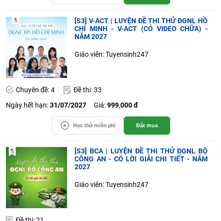
[S3] V-ACT | LUYỆN ĐỀ THI THỬ ĐGNL HỒ
CHÍ MINH - V-ACT (CÓ VIDEO CHỮA) -
NĂM 2027
Giáo viên: Tuyensinh247
Chuyên đề: 4
Đề thi: 33
Ngày hết hạn:
31/07/2027
Giá:
999,000 đ
Học thử miễn phí
Đặt mua
[S3] BCA | LUYỆN ĐỀ THI THỬ ĐGNL BỘ
CÔNG AN - CÓ LỜI GIẢI CHI TIẾT - NĂM
2027
Giáo viên: Tuyensinh247
Đề thi: 21