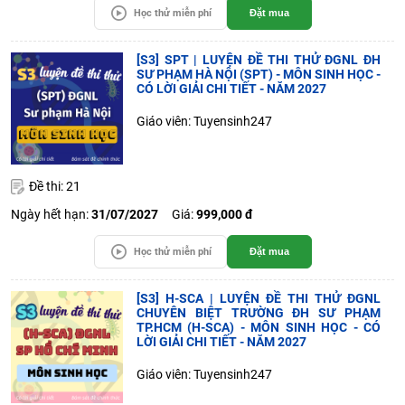
Học thử miễn phí
Đặt mua
[S3] SPT | LUYỆN ĐỀ THI THỬ ĐGNL ĐH
SƯ PHẠM HÀ NỘI (SPT) - MÔN SINH HỌC -
CÓ LỜI GIẢI CHI TIẾT - NĂM 2027
Giáo viên: Tuyensinh247
Đề thi: 21
Ngày hết hạn:
31/07/2027
Giá:
999,000 đ
Học thử miễn phí
Đặt mua
[S3] H-SCA | LUYỆN ĐỀ THI THỬ ĐGNL
CHUYÊN BIỆT TRƯỜNG ĐH SƯ PHẠM
TP.HCM (H-SCA) - MÔN SINH HỌC - CÓ
LỜI GIẢI CHI TIẾT - NĂM 2027
Giáo viên: Tuyensinh247