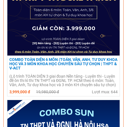
COMBO TOÀN DIỆN 6 MÔN (TOÁN, VĂN, ANH, TƯ DUY KHOA
HỌC VÀ 3 MÔN KHOA HỌC CHUYÊN SÂU TỰ CHỌN | THPT &
V-ACT
(Lộ trình TOÀN DIỆN 3 giai đoạn Nền tảng - Luyện thi - Luyện
đề ôn thi kì thi TN THPT và ĐGNL TP. HCM theo 6 môn: Toán,
Văn, Anh, Tư duy khoa học và 3 môn KH chuyên sâu tự chọn)
3,999,000 đ
19,980,000 đ
Lượt mua: 644