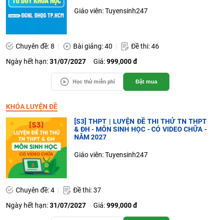
Giáo viên: Tuyensinh247
Chuyên đề: 8
Bài giảng: 40
Đề thi: 46
Ngày hết hạn:
31/07/2027
Giá:
999,000 đ
Học thử miễn phí
Đặt mua
KHÓA LUYỆN ĐỀ
[S3] THPT | LUYỆN ĐỀ THI THỬ TN THPT
& ĐH - MÔN SINH HỌC - CÓ VIDEO CHỮA -
NĂM 2027
Giáo viên: Tuyensinh247
Chuyên đề: 4
Đề thi: 37
Ngày hết hạn:
31/07/2027
Giá:
999,000 đ