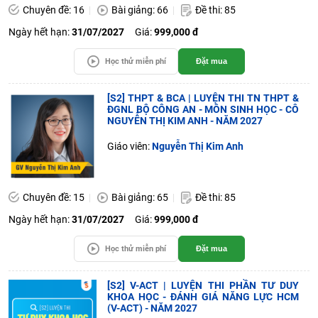
Chuyên đề: 16
Bài giảng: 66
Đề thi: 85
Ngày hết hạn:
31/07/2027
Giá:
999,000 đ
Học thử miễn phí
Đặt mua
[S2] THPT & BCA | LUYỆN THI TN THPT &
ĐGNL BỘ CÔNG AN - MÔN SINH HỌC - CÔ
NGUYỄN THỊ KIM ANH - NĂM 2027
Giáo viên:
Nguyễn Thị Kim Anh
Chuyên đề: 15
Bài giảng: 65
Đề thi: 85
Ngày hết hạn:
31/07/2027
Giá:
999,000 đ
Học thử miễn phí
Đặt mua
[S2] V-ACT | LUYỆN THI PHẦN TƯ DUY
KHOA HỌC - ĐÁNH GIÁ NĂNG LỰC HCM
(V-ACT) - NĂM 2027