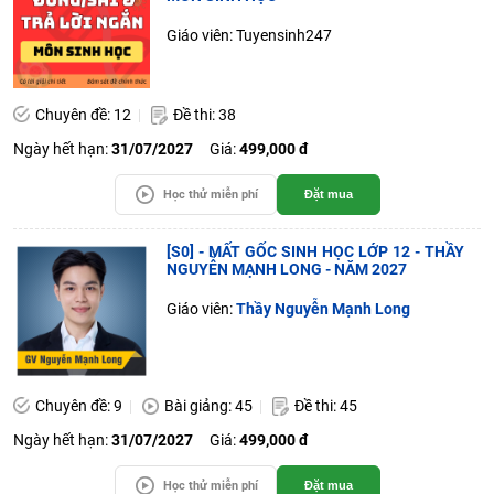
Giáo viên: Tuyensinh247
Chuyên đề: 12
Đề thi: 38
Ngày hết hạn:
31/07/2027
Giá:
499,000 đ
Học thử miễn phí
Đặt mua
[S0] - MẤT GỐC SINH HỌC LỚP 12 - THẦY
NGUYỄN MẠNH LONG - NĂM 2027
Giáo viên:
Thầy Nguyễn Mạnh Long
Chuyên đề: 9
Bài giảng: 45
Đề thi: 45
Ngày hết hạn:
31/07/2027
Giá:
499,000 đ
Học thử miễn phí
Đặt mua