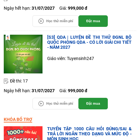
Ngày hết hạn:
31/07/2027
Giá:
999,000 đ
Học thử miễn phí
Đặt mua
[S3] QDA | LUYỆN ĐỀ THI THỬ ĐGNL BỘ
QUỐC PHÒNG QDA - CÓ LỜI GIẢI CHI TIẾT
- NĂM 2027
Giáo viên: Tuyensinh247
Đề thi: 17
Ngày hết hạn:
31/07/2027
Giá:
999,000 đ
Học thử miễn phí
Đặt mua
KHÓA BỔ TRỢ
TUYỂN TẬP 1000 CÂU HỎI ĐÚNG/SAI &
TRẢ LỜI NGẮN THEO DẠNG VÀ MỨC ĐỘ -
MÔN SINH HỌC