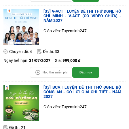
[S3] V-ACT | LUYỆN ĐỀ THI THỬ ĐGNL HỒ
CHÍ MINH - V-ACT (CÓ VIDEO CHỮA) -
NĂM 2027
Giáo viên: Tuyensinh247
Chuyên đề: 4
Đề thi: 33
Ngày hết hạn:
31/07/2027
Giá:
999,000 đ
Học thử miễn phí
Đặt mua
[S3] BCA | LUYỆN ĐỀ THI THỬ ĐGNL BỘ
CÔNG AN - CÓ LỜI GIẢI CHI TIẾT - NĂM
2027
Giáo viên: Tuyensinh247
Đề thi: 21