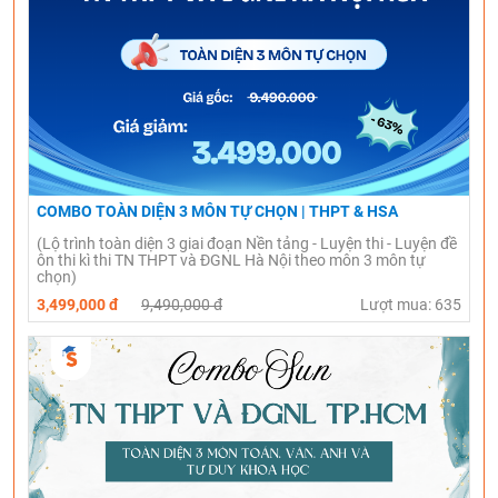
COMBO TOÀN DIỆN 3 MÔN TỰ CHỌN | THPT & HSA
(Lộ trình toàn diện 3 giai đoạn Nền tảng - Luyện thi - Luyện đề
ôn thi kì thi TN THPT và ĐGNL Hà Nội theo môn 3 môn tự
chọn)
3,499,000 đ
9,490,000 đ
Lượt mua: 635