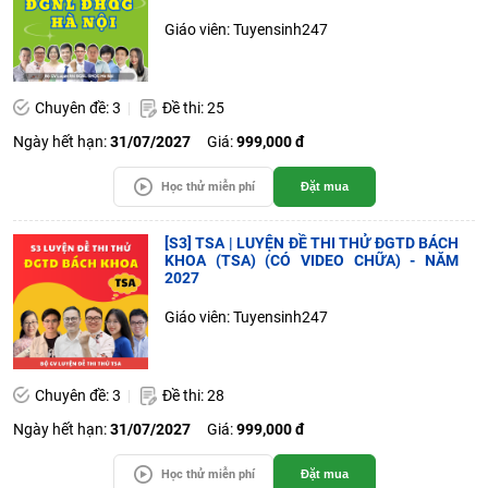
Giáo viên: Tuyensinh247
Chuyên đề: 3
Đề thi: 25
Ngày hết hạn:
31/07/2027
Giá:
999,000 đ
Học thử miễn phí
Đặt mua
[S3] TSA | LUYỆN ĐỀ THI THỬ ĐGTD BÁCH
KHOA (TSA) (CÓ VIDEO CHỮA) - NĂM
2027
Giáo viên: Tuyensinh247
Chuyên đề: 3
Đề thi: 28
Ngày hết hạn:
31/07/2027
Giá:
999,000 đ
Học thử miễn phí
Đặt mua