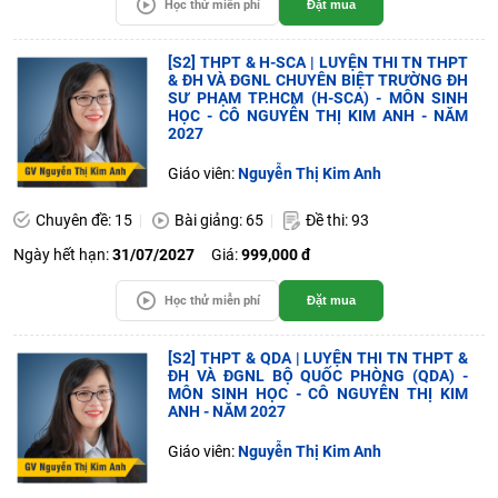
Học thử miễn phí
Đặt mua
[S2] THPT & H-SCA | LUYỆN THI TN THPT
& ĐH VÀ ĐGNL CHUYÊN BIỆT TRƯỜNG ĐH
SƯ PHẠM TP.HCM (H-SCA) - MÔN SINH
HỌC - CÔ NGUYỄN THỊ KIM ANH - NĂM
2027
Giáo viên:
Nguyễn Thị Kim Anh
Chuyên đề: 15
Bài giảng: 65
Đề thi: 93
Ngày hết hạn:
31/07/2027
Giá:
999,000 đ
Học thử miễn phí
Đặt mua
[S2] THPT & QDA | LUYỆN THI TN THPT &
ĐH VÀ ĐGNL BỘ QUỐC PHÒNG (QDA) -
MÔN SINH HỌC - CÔ NGUYỄN THỊ KIM
ANH - NĂM 2027
Giáo viên:
Nguyễn Thị Kim Anh