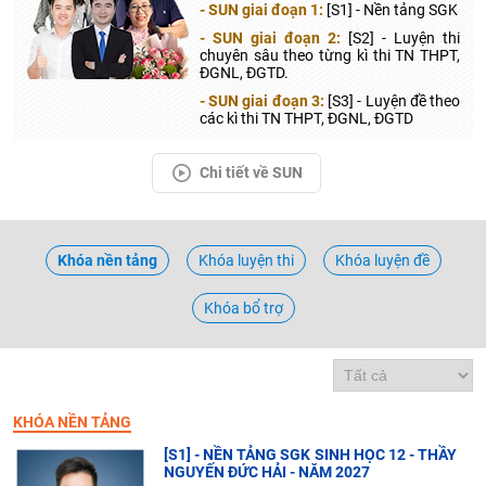
- SUN giai đoạn 1:
[S1] - Nền tảng SGK
- SUN giai đoạn 2:
[S2] - Luyện thi
chuyên sâu theo từng kì thi TN THPT,
ĐGNL, ĐGTD.
- SUN giai đoạn 3:
[S3] - Luyện đề theo
các kì thi TN THPT, ĐGNL, ĐGTD
Chi tiết về SUN
Khóa nền tảng
Khóa luyện thi
Khóa luyện đề
Khóa bổ trợ
KHÓA NỀN TẢNG
[S1] - NỀN TẢNG SGK SINH HỌC 12 - THẦY
NGUYẾN ĐỨC HẢI - NĂM 2027