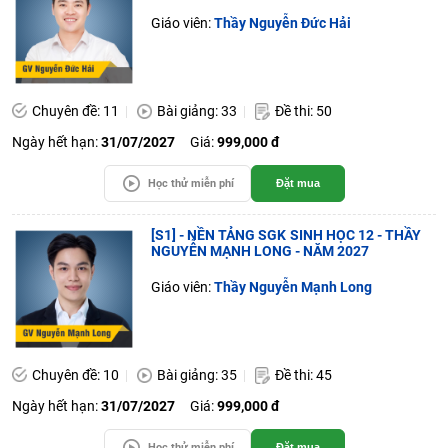
Giáo viên:
Thầy Nguyễn Đức Hải
Chuyên đề: 11
Bài giảng: 33
Đề thi: 50
Ngày hết hạn:
31/07/2027
Giá:
999,000 đ
Học thử miễn phí
Đặt mua
[S1] - NỀN TẢNG SGK SINH HỌC 12 - THẦY
NGUYỄN MẠNH LONG - NĂM 2027
Giáo viên:
Thầy Nguyễn Mạnh Long
Chuyên đề: 10
Bài giảng: 35
Đề thi: 45
Ngày hết hạn:
31/07/2027
Giá:
999,000 đ
Học thử miễn phí
Đặt mua