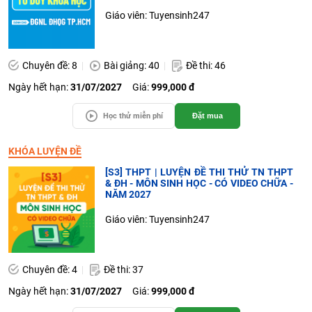
Giáo viên: Tuyensinh247
Chuyên đề: 8
Bài giảng: 40
Đề thi: 46
Ngày hết hạn:
31/07/2027
Giá:
999,000 đ
Học thử miễn phí
Đặt mua
KHÓA LUYỆN ĐỀ
[S3] THPT | LUYỆN ĐỀ THI THỬ TN THPT
& ĐH - MÔN SINH HỌC - CÓ VIDEO CHỮA -
NĂM 2027
Giáo viên: Tuyensinh247
Chuyên đề: 4
Đề thi: 37
Ngày hết hạn:
31/07/2027
Giá:
999,000 đ