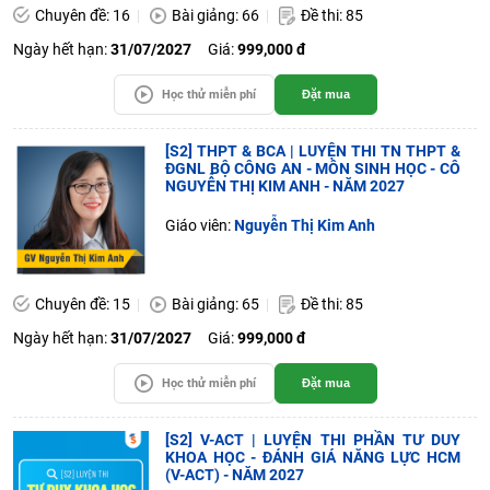
Chuyên đề: 16
Bài giảng: 66
Đề thi: 85
Ngày hết hạn:
31/07/2027
Giá:
999,000 đ
Học thử miễn phí
Đặt mua
[S2] THPT & BCA | LUYỆN THI TN THPT &
ĐGNL BỘ CÔNG AN - MÔN SINH HỌC - CÔ
NGUYỄN THỊ KIM ANH - NĂM 2027
Giáo viên:
Nguyễn Thị Kim Anh
Chuyên đề: 15
Bài giảng: 65
Đề thi: 85
Ngày hết hạn:
31/07/2027
Giá:
999,000 đ
Học thử miễn phí
Đặt mua
[S2] V-ACT | LUYỆN THI PHẦN TƯ DUY
KHOA HỌC - ĐÁNH GIÁ NĂNG LỰC HCM
(V-ACT) - NĂM 2027