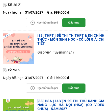
Đề thi: 21
Ngày hết hạn:
31/07/2027
Giá:
999,000 đ
Học thử miễn phí
Đặt mua
[S3] THPT | ĐỀ THI TN THPT & ĐH CHÍNH
THỨC - MÔN SINH HỌC - CÓ LỜI GIẢI CHI
TIẾT
Giáo viên: Tuyensinh247
Đề thi: 5
Ngày hết hạn:
31/07/2027
Giá:
199,000 đ
Học thử miễn phí
Đặt mua
[S3] HSA | LUYỆN ĐỀ THI THỬ ĐÁNH GIÁ
NĂNG LỰC HÀ NỘI (HSA) (CÓ VIDEO
CHỮA) - NĂM 2027