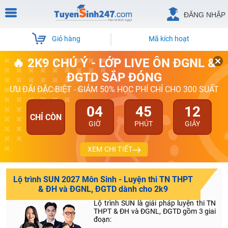
ĐĂNG NHẬP
Giỏ hàng
Mã kích hoạt
🔥 2K9 CHÚ Ý - LỚP LIVE ÔN ĐGNL &
ĐGTD SẮP ĐÓNG
ƯU ĐÃI ĐẶC BIỆT - GIẢM 50% HỌC PHÍ CHỈ CHO 300 SUẤT
04
45
11
CHỈ CÒN
GIỜ
PHÚT
GIÂY
XEM CHI TIẾT
Lộ trình SUN 2027 Môn Sinh - Luyện thi TN THPT
& ĐH và ĐGNL, ĐGTD dành cho 2k9
Lộ trình SUN là giải pháp luyện thi TN
THPT & ĐH và ĐGNL, ĐGTD gồm 3 giai
đoạn: