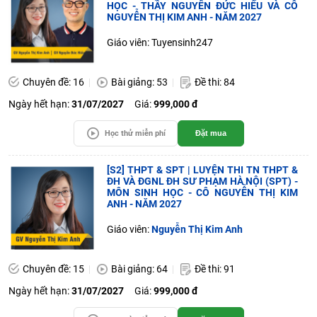
HỌC - THẦY NGUYỄN ĐỨC HIẾU VÀ CÔ
NGUYỄN THỊ KIM ANH - NĂM 2027
Giáo viên: Tuyensinh247
Chuyên đề: 16
Bài giảng: 53
Đề thi: 84
Ngày hết hạn:
31/07/2027
Giá:
999,000 đ
Học thử miễn phí
Đặt mua
[S2] THPT & SPT | LUYỆN THI TN THPT &
ĐH VÀ ĐGNL ĐH SƯ PHẠM HÀ NỘI (SPT) -
MÔN SINH HỌC - CÔ NGUYỄN THỊ KIM
ANH - NĂM 2027
Giáo viên:
Nguyễn Thị Kim Anh
Chuyên đề: 15
Bài giảng: 64
Đề thi: 91
Ngày hết hạn:
31/07/2027
Giá:
999,000 đ