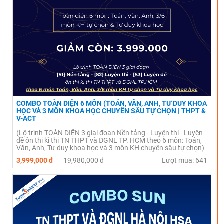
COMBO TOÀN DIỆN 6 MÔN (TOÁN, VĂN, ANH, TƯ DUY KHOA
HỌC VÀ 3 MÔN KHOA HỌC CHUYÊN SÂU TỰ CHỌN | THPT &
V-ACT
(Lộ trình TOÀN DIỆN 3 giai đoạn Nền tảng - Luyện thi - Luyện
đề ôn thi kì thi TN THPT và ĐGNL TP. HCM theo 6 môn: Toán,
Văn, Anh, Tư duy khoa học và 3 môn KH chuyên sâu tự chọn)
3,999,000 đ
19,980,000 đ
Lượt mua: 641