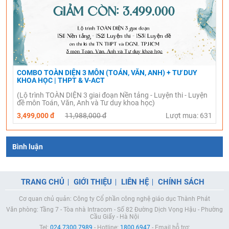
COMBO TOÀN DIỆN 3 MÔN (TOÁN, VĂN, ANH) + TƯ DUY
KHOA HỌC | THPT & V-ACT
(Lộ trình TOÀN DIỆN 3 giai đoạn Nền tảng - Luyện thi - Luyện
đề môn Toán, Văn, Anh và Tư duy khoa học)
3,499,000 đ
11,988,000 đ
Lượt mua: 631
Bình luận
TRANG CHỦ
GIỚI THIỆU
LIÊN HỆ
CHÍNH SÁCH
Cơ quan chủ quản: Công ty Cổ phần công nghệ giáo dục Thành Phát
Văn phòng: Tầng 7 - Tòa nhà Intracom - Số 82 Đường Dịch Vọng Hậu - Phường
Cầu Giấy - Hà Nội
Tel:
024.7300.7989
- Hotline:
1800.6947
- Email hỗ trợ: