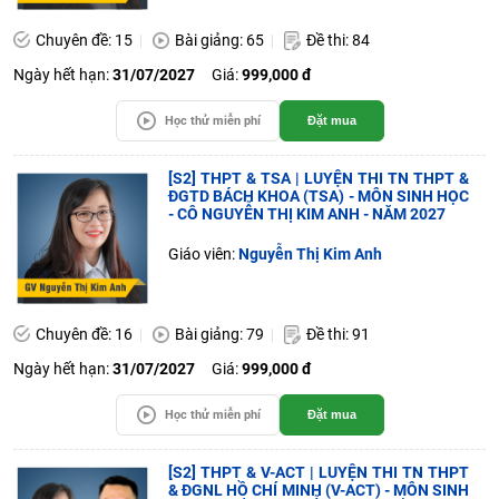
Chuyên đề: 15
Bài giảng: 65
Đề thi: 84
Ngày hết hạn:
31/07/2027
Giá:
999,000 đ
Học thử miễn phí
Đặt mua
[S2] THPT & TSA | LUYỆN THI TN THPT &
ĐGTD BÁCH KHOA (TSA) - MÔN SINH HỌC
- CÔ NGUYỄN THỊ KIM ANH - NĂM 2027
Giáo viên:
Nguyễn Thị Kim Anh
Chuyên đề: 16
Bài giảng: 79
Đề thi: 91
Ngày hết hạn:
31/07/2027
Giá:
999,000 đ
Học thử miễn phí
Đặt mua
[S2] THPT & V-ACT | LUYỆN THI TN THPT
& ĐGNL HỒ CHÍ MINH (V-ACT) - MÔN SINH