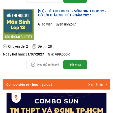
[S+] - ĐỀ THI HỌC KÌ - MÔN SINH HỌC 12 -
CÓ LỜI GIẢI CHI TIẾT - NĂM 2027
Giáo viên: Tuyensinh247
Chuyên đề: 2
Đề thi: 28
Ngày hết hạn:
31/07/2027
Giá:
499,000 đ
Học thử miễn phí
Đặt mua
Combo siêu rẻ - học hiệu quả
Xem thêm >