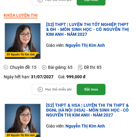
KHÓA LUYỆN THI
[S2] THPT | LUYỆN THI TỐT NGHIỆP THPT
& ĐH - MÔN SINH HỌC - CÔ NGUYỄN THỊ
KIM ANH - NĂM 2027
Giáo viên:
Nguyễn Thị Kim Anh
Chuyên đề: 15
Bài giảng: 65
Đề thi: 85
Ngày hết hạn:
31/07/2027
Giá:
999,000 đ
Học thử miễn phí
Đặt mua
[S2] THPT & HSA | LUYỆN THI TN THPT &
ĐGNL HÀ NỘI (HSA) - MÔN SINH HỌC - CÔ
NGUYỄN THỊ KIM ANH - NĂM 2027
Giáo viên:
Nguyễn Thị Kim Anh