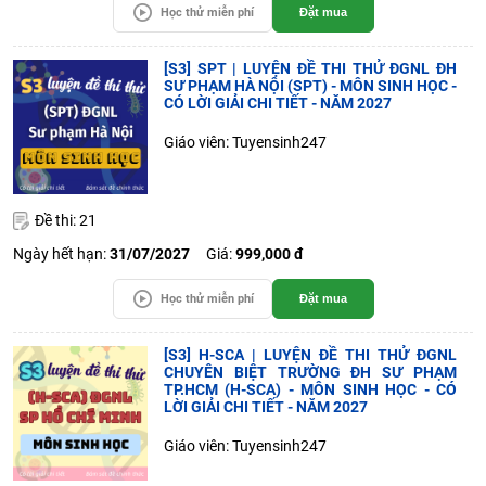
Học thử miễn phí
Đặt mua
[S3] SPT | LUYỆN ĐỀ THI THỬ ĐGNL ĐH
SƯ PHẠM HÀ NỘI (SPT) - MÔN SINH HỌC -
CÓ LỜI GIẢI CHI TIẾT - NĂM 2027
Giáo viên: Tuyensinh247
Đề thi: 21
Ngày hết hạn:
31/07/2027
Giá:
999,000 đ
Học thử miễn phí
Đặt mua
[S3] H-SCA | LUYỆN ĐỀ THI THỬ ĐGNL
CHUYÊN BIỆT TRƯỜNG ĐH SƯ PHẠM
TP.HCM (H-SCA) - MÔN SINH HỌC - CÓ
LỜI GIẢI CHI TIẾT - NĂM 2027
Giáo viên: Tuyensinh247