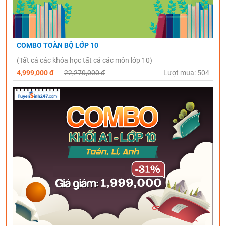
COMBO TOÀN BỘ LỚP 10
(Tất cả các khóa học tất cả các môn lớp 10)
4,999,000 đ
22,270,000 đ
Lượt mua: 504