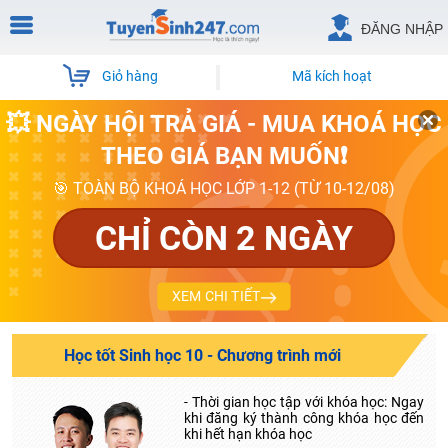
ĐĂNG NHẬP
Giỏ hàng
Mã kích hoạt
💥 NGÀY HỘI TRẢ GIÁ - MUA KHOÁ HỌC
THEO GIÁ BẠN MUỐN❗
🎯 TOÀN BỘ KHOÁ HỌC LỚP 1-12 (TỪ 10-12/08)
CHỈ CÒN 2 NGÀY
XEM CHI TIẾT
Học tốt Sinh học 10 - Chương trình mới
- Thời gian học tập với khóa học: Ngay
khi đăng ký thành công khóa học đến
khi hết hạn khóa học