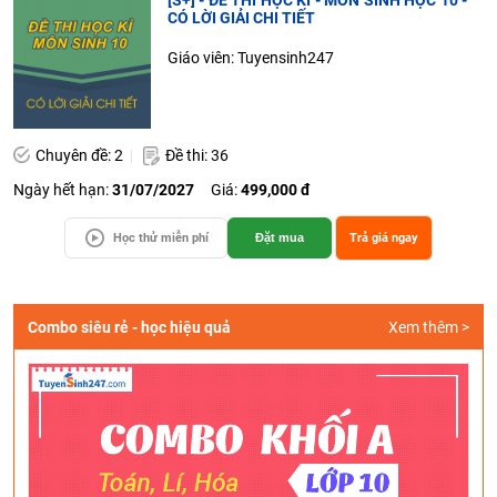
[S+] - ĐỀ THI HỌC KÌ - MÔN SINH HỌC 10 -
CÓ LỜI GIẢI CHI TIẾT
Giáo viên: Tuyensinh247
Chuyên đề: 2
Đề thi: 36
Ngày hết hạn:
31/07/2027
Giá:
499,000 đ
Học thử miễn phí
Đặt mua
Trả giá ngay
Combo siêu rẻ - học hiệu quả
Xem thêm >