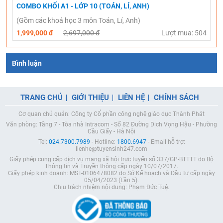
COMBO KHỐI A1 - LỚP 10 (TOÁN, LÍ, ANH)
(Gồm các khoá học 3 môn Toán, Lí, Anh)
1,999,000 đ
2,697,000 đ
Lượt mua: 504
Bình luận
TRANG CHỦ
GIỚI THIỆU
LIÊN HỆ
CHÍNH SÁCH
Cơ quan chủ quản: Công ty Cổ phần công nghệ giáo dục Thành Phát
Văn phòng: Tầng 7 - Tòa nhà Intracom - Số 82 Đường Dịch Vọng Hậu - Phường
Cầu Giấy - Hà Nội
Tel:
024.7300.7989
- Hotline:
1800.6947
- Email hỗ trợ:
lienhe@tuyensinh247.com
Giấy phép cung cấp dịch vụ mạng xã hội trực tuyến số 337/GP-BTTTT do Bộ
Thông tin và Truyền thông cấp ngày 10/07/2017.
Giấy phép kinh doanh: MST-0106478082 do Sở Kế hoạch và Đầu tư cấp ngày
05/04/2023 (Lần 5).
Chịu trách nhiệm nội dung: Phạm Đức Tuệ.