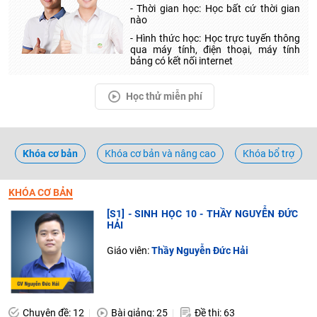
- Thời gian học: Học bất cứ thời gian
nào
- Hình thức học: Học trực tuyến thông
qua máy tính, điện thoại, máy tính
bảng có kết nối internet
Học thử miễn phí
Khóa cơ bản
Khóa cơ bản và nâng cao
Khóa bổ trợ
KHÓA CƠ BẢN
[S1] - SINH HỌC 10 - THẦY NGUYỄN ĐỨC
HẢI
Giáo viên:
Thầy Nguyễn Đức Hải
Chuyên đề: 12
Bài giảng: 25
Đề thi: 63