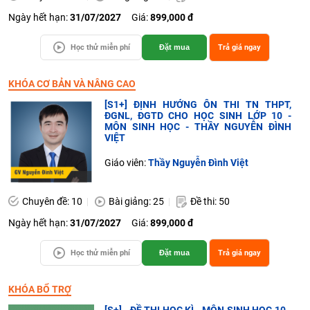
Ngày hết hạn:
31/07/2027
Giá:
899,000 đ
Học thử miễn phí
Đặt mua
Trả giá ngay
KHÓA CƠ BẢN VÀ NÂNG CAO
[S1+] ĐỊNH HƯỚNG ÔN THI TN THPT,
ĐGNL, ĐGTD CHO HỌC SINH LỚP 10 -
MÔN SINH HỌC - THẦY NGUYỄN ĐÌNH
VIỆT
Giáo viên:
Thầy Nguyễn Đình Việt
Chuyên đề: 10
Bài giảng: 25
Đề thi: 50
Ngày hết hạn:
31/07/2027
Giá:
899,000 đ
Học thử miễn phí
Đặt mua
Trả giá ngay
KHÓA BỔ TRỢ