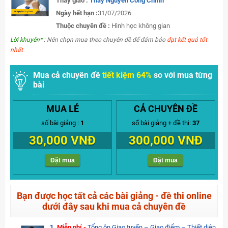
Thầy giáo :
Thầy Nguyễn Công Chính
Ngày hết hạn :
31/07/2026
Thuộc chuyên đề :
Hình học không gian
Lời khuyên*
: Nên chọn mua theo chuyên đề để đảm bảo
đạt kết quả tốt
nhất
Mua cả chuyên đề
tiết kiệm 64%
so với mua từng
bài
MUA LẺ
CẢ CHUYÊN ĐỀ
số bài giảng :
1
số bài giảng + đề thi:
37
30,000 VNĐ
300,000 VNĐ
Đặt mua
Đặt mua
Bạn được học tất cả các bài giảng - đề thi online
dưới đây sau khi mua cả chuyên đề
1.
Miễn phí -
Tổng ôn Giao tuyến – Giao điểm – Thiết diện