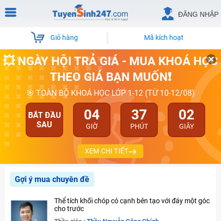
ĐĂNG NHẬP
Giỏ hàng
Mã kích hoạt
💥 NGÀY HỘI TRẢ GIÁ - MUA KHOÁ HỌC
THEO GIÁ BẠN MUỐN❗
🎯 TOÀN BỘ KHOÁ HỌC LỚP 1-12 (TỪ 10-12/08)
04
37
02
BẮT ĐẦU
SAU
GIỜ
PHÚT
GIÂY
XEM CHI TIẾT
Gợi ý mua chuyên đề
Thể tích khối chóp có cạnh bên tạo với đáy một góc
cho trước