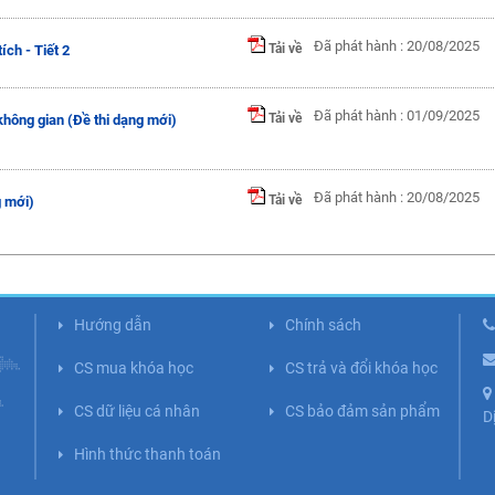
Đã phát hành : 20/08/2025
Tải về
ch - Tiết 2
Đã phát hành : 01/09/2025
Tải về
hông gian (Đề thi dạng mới)
Đã phát hành : 20/08/2025
Tải về
g mới)
Hướng dẫn
Chính sách
CS mua khóa học
CS trả và đổi khóa học
CS dữ liệu cá nhân
CS bảo đảm sản phẩm
D
Hình thức thanh toán