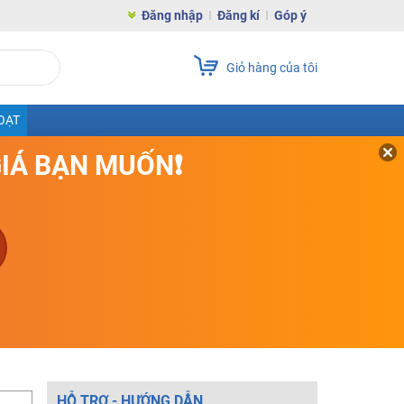
Đăng nhập
Đăng kí
Góp ý
Giỏ hàng của tôi
OẠT
GIÁ BẠN MUỐN❗
HỖ TRỢ - HƯỚNG DẪN