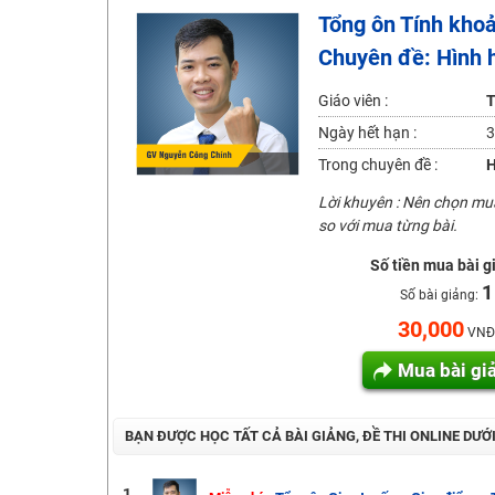
Tổng ôn Tính khoả
2K6! Lộ Trình Sun 2024 - Ba bước luyện thi TN THPT - Đ
Chuyên đề: Hình 
Hot! Lễ hội đồng giá 449K - 499K toàn bộ khoá học tại
Khuyến Mãi Khoá Học 1K Chỉ Từ 11-13/09/2024
Giáo viên :
T
Đồng giá khóa học 499K - 399K (13/11-15/11)
Ngày hết hạn :
3
Khai giảng các khóa lớp 9 Toán - Lý - Hóa - Văn - Anh 
Trong chuyên đề :
H
Khai giảng khóa Ngữ văn 7 - xây nền vững chắc cho tươn
Lời khuyên : Nên chọn m
so với mua từng bài.
Luyện thi vào lớp 10 môn Toán, Văn, Hóa, Anh, Lý với giáo
Số tiền mua bài g
1
Số bài giảng:
30,000
VNĐ
Mua bài gi
BẠN ĐƯỢC HỌC TẤT CẢ BÀI GIẢNG, ĐỀ THI ONLINE DƯỚ
1.