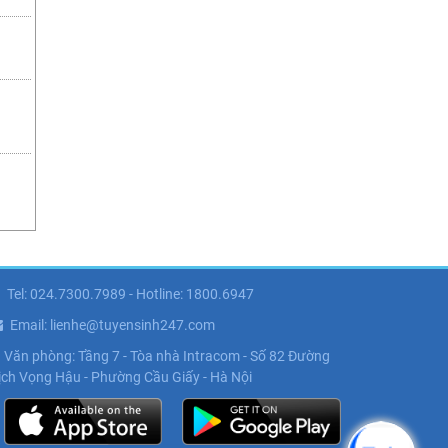
Tel: 024.7300.7989 - Hotline: 1800.6947
Email: lienhe@tuyensinh247.com
Văn phòng: Tầng 7 - Tòa nhà Intracom - Số 82 Đường
ịch Vọng Hậu - Phường Cầu Giấy - Hà Nội