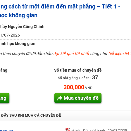
ng cách từ một điểm đến mặt phẳng – Tiết 1 -
H ít nhất 25 điểm
học không gian
 Tuyensinh247 (Từ 16-18/07/2025)
hầy Nguyễn Công Chính
1/07/2026
năm 2018
ình học không gian
g lai!
ua theo chuyên đề để đảm bảo
đạt kết quả tốt nhất
cũng như
tiết kiệm 64 
 viên giỏi và nổi tiếng
iảng
Số tiền mua cả chuyên đề
37
Số bài giảng + đề thi:
300,000
VNĐ
ảng
Mua chuyên đề
I ĐÂY SAU KHI MUA CẢ CHUYÊN ĐỀ
Đã phát hành : 20/08/2025