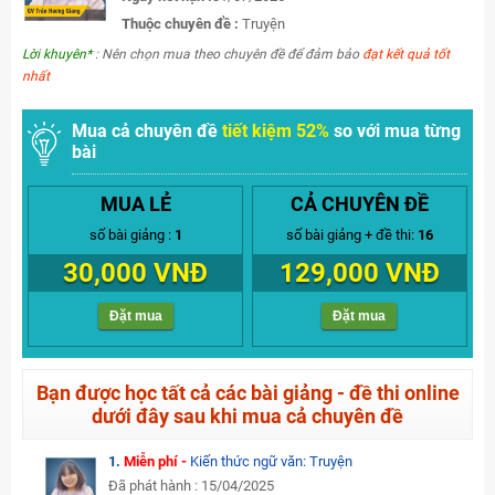
Thuộc chuyên đề :
Truyện
Lời khuyên*
: Nên chọn mua theo chuyên đề để đảm bảo
đạt kết quả tốt
nhất
Mua cả chuyên đề
tiết kiệm 52%
so với mua từng
bài
MUA LẺ
CẢ CHUYÊN ĐỀ
số bài giảng :
1
số bài giảng + đề thi:
16
30,000 VNĐ
129,000 VNĐ
Đặt mua
Đặt mua
Bạn được học tất cả các bài giảng - đề thi online
dưới đây sau khi mua cả chuyên đề
1.
Miễn phí -
Kiến thức ngữ văn: Truyện
Đã phát hành : 15/04/2025