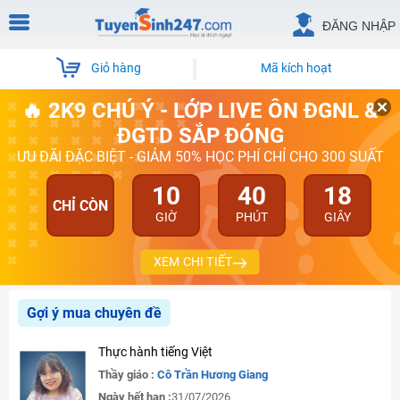
ĐĂNG NHẬP
Giỏ hàng
Mã kích hoạt
🔥 2K9 CHÚ Ý - LỚP LIVE ÔN ĐGNL &
ĐGTD SẮP ĐÓNG
ƯU ĐÃI ĐẶC BIỆT - GIẢM 50% HỌC PHÍ CHỈ CHO 300 SUẤT
10
40
18
CHỈ CÒN
GIỜ
PHÚT
GIÂY
XEM CHI TIẾT
Gợi ý mua chuyên đề
Thực hành tiếng Việt
Thầy giáo :
Cô Trần Hương Giang
Ngày hết hạn :
31/07/2026