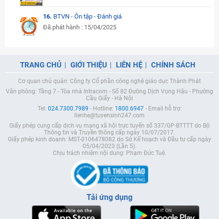
16.
BTVN - Ôn tập - Đánh giá
Đã phát hành : 15/04/2025
TRANG CHỦ
GIỚI THIỆU
LIÊN HỆ
CHÍNH SÁCH
Cơ quan chủ quản: Công ty Cổ phần công nghệ giáo dục Thành Phát
Văn phòng: Tầng 7 - Tòa nhà Intracom - Số 82 Đường Dịch Vọng Hậu - Phường
Cầu Giấy - Hà Nội
Tel:
024.7300.7989
- Hotline:
1800.6947
- Email hỗ trợ:
lienhe@tuyensinh247.com
Giấy phép cung cấp dịch vụ mạng xã hội trực tuyến số 337/GP-BTTTT do Bộ
Thông tin và Truyền thông cấp ngày 10/07/2017.
Giấy phép kinh doanh: MST-0106478082 do Sở Kế hoạch và Đầu tư cấp ngày
05/04/2023 (Lần 5).
Chịu trách nhiệm nội dung: Phạm Đức Tuệ.
Tải ứng dụng