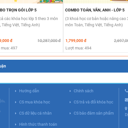
BO TRỌN GÓI LỚP 5
COMBO TOÁN, VĂN, ANH - LỚP 5
 cả các khóa học lớp 5 theo 3 môn
(3 khoá học cơ bản hoặc nâng cao 
 Tiếng Việt, Tiếng Anh)
môn Toán, Tiếng Việt, Tiếng Anh)
9,000 đ
10,287,000 đ
1,799,000 đ
2,697,0
 mua: 497
Lượt mua: 494
luận
Hướng dẫn
Chính sách
CS mua khóa học
CS trả và đổi khóa học
CS dữ liệu cá nhân
CS bảo đảm sản phẩm
D
Hình thức thanh toán