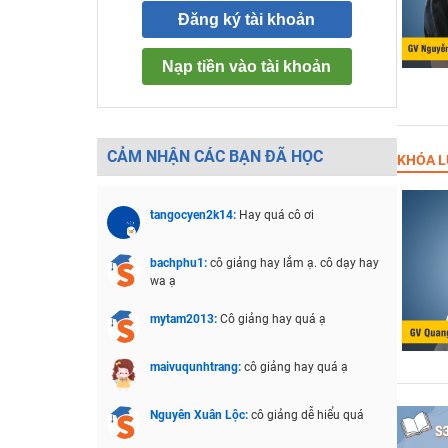
Đăng ký tài khoản
Nạp tiền vào tài khoản
CẢM NHẬN CÁC BẠN ĐÃ HỌC
KHÓA L
tangocyen2k14:
Hay quá cô ơi
bachphu1:
cô giảng hay lắm ạ. cô dạy hay
wa ạ
mytam2013:
Cô giảng hay quá ạ
maivuqunhtrang:
cô giảng hay quá ạ
Nguyên Xuân Lộc:
cô giảng dễ hiểu quá