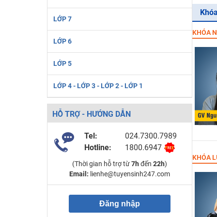
Khóa
LỚP 7
KHÓA N
LỚP 6
LỚP 5
LỚP 4 - LỚP 3 - LỚP 2 - LỚP 1
HỖ TRỢ - HƯỚNG DẪN
Tel:
024.7300.7989
Hotline:
1800.6947
KHÓA L
(Thời gian hỗ trợ từ
7h
đến
22h
)
Email:
lienhe@tuyensinh247.com
Đăng nhập