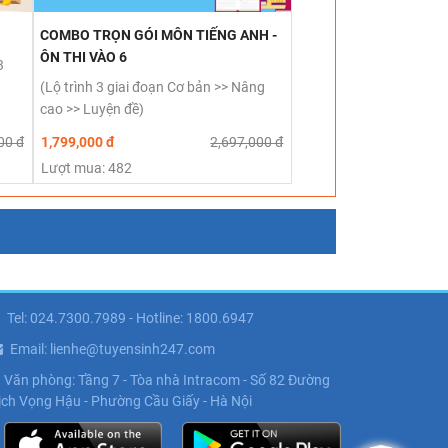
COMBO TRỌN GÓI MÔN TIẾNG ANH -
ÔN THI VÀO 6
3
(Lộ trình 3 giai đoạn Cơ bản >> Nâng
cao >> Luyện đề)
00 đ
1,799,000 đ
2,697,000 đ
Lượt mua: 482
Tel: 024.7300.7989 - Hotline: 1800.6947
Email: lienhe@tuyensinh247.com
Văn phòng: Tầng 7 - Tòa nhà Intracom - Số 82 Đường
ịch Vọng Hậu - Phường Cầu Giấy - Hà Nội