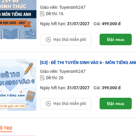
Giáo viên: Tuyensinh247
Đề thi: 16
Ngày hết hạn:
31/07/2027
Giá:
499,000 đ
Học thử miễn phí
Đặt mua
[S3] - ĐỀ THI TUYỂN SINH VÀO 6 - MÔN TIẾNG ANH
Giáo viên: Tuyensinh247
Đề thi: 20
Ngày hết hạn:
31/07/2027
Giá:
399,000 đ
Học thử miễn phí
Đặt mua
Ổ TRỢ