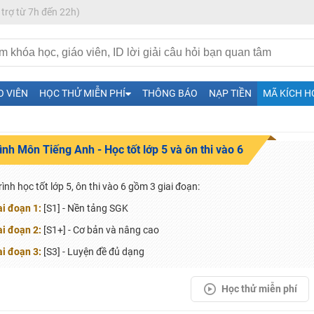
 trợ từ 7h đến 22h)
O VIÊN
HỌC THỬ MIỄN PHÍ
THÔNG BÁO
NẠP TIỀN
MÃ KÍCH H
rình Môn Tiếng Anh - Học tốt lớp 5 và ôn thi vào 6
H ít nhất 25 điểm
 Tuyensinh247 (Từ 16-18/07/2025)
rình học tốt lớp 5, ôn thi vào 6 gồm 3 giai đoạn:
ai đoạn 1:
[S1] - Nền tảng SGK
ai đoạn 2:
[S1+] - Cơ bản và nâng cao
năm 2018
ai đoạn 3:
[S3] - Luyện đề đủ dạng
g lai!
Học thử miễn phí
 viên giỏi và nổi tiếng