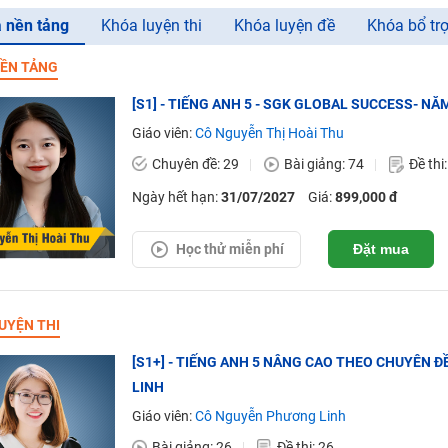
 nền tảng
Khóa luyện thi
Khóa luyện đề
Khóa bổ tr
ỀN TẢNG
[S1] - TIẾNG ANH 5 - SGK GLOBAL SUCCESS- NĂ
Giáo viên:
Cô Nguyễn Thị Hoài Thu
Chuyên đề: 29
Bài giảng: 74
Đề thi
Ngày hết hạn:
31/07/2027
Giá:
899,000 đ
Học thử miễn phí
Đặt mua
UYỆN THI
[S1+] - TIẾNG ANH 5 NÂNG CAO THEO CHUYÊN ĐỀ
LINH
Giáo viên:
Cô Nguyễn Phương Linh
Bài giảng: 26
Đề thi: 26