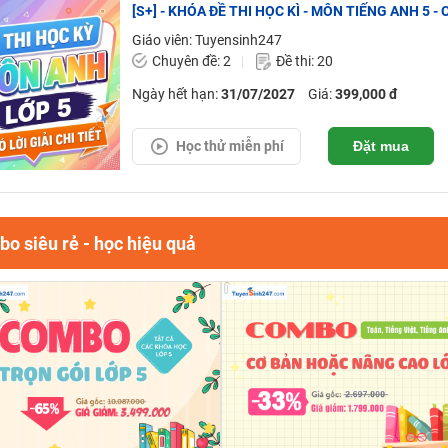
[S+] - KHÓA ĐỀ THI HỌC KÌ - MÔN TIẾNG ANH 5 - 
Giáo viên: Tuyensinh247
Chuyên đề: 2
Đề thi: 20
Ngày hết hạn:
31/07/2027
Giá:
399,000 đ
Học thử miễn phí
Đặt mua
o siêu rẻ - học hiệu quả