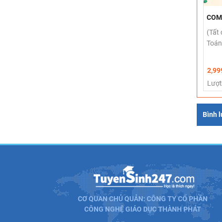
COM
(Tất
Toán,
2,99
Lượt
Bình 
CƠ QUAN CHỦ QUẢN: CÔNG TY CỔ PHẦN
CÔNG NGHỆ GIÁO DỤC THÀNH PHÁT