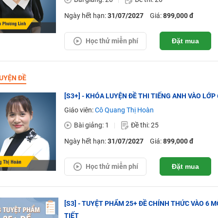
Ngày hết hạn:
31/07/2027
Giá:
899,000 đ
Học thử miễn phí
Đặt mua
UYỆN ĐỀ
[S3+] - KHÓA LUYỆN ĐỀ THI TIẾNG ANH VÀO LỚ
Giáo viên:
Cô Quang Thị Hoàn
Bài giảng: 1
Đề thi: 25
Ngày hết hạn:
31/07/2027
Giá:
899,000 đ
Học thử miễn phí
Đặt mua
[S3] - TUYỆT PHẨM 25+ ĐỀ CHÍNH THỨC VÀO 6 M
TIẾT