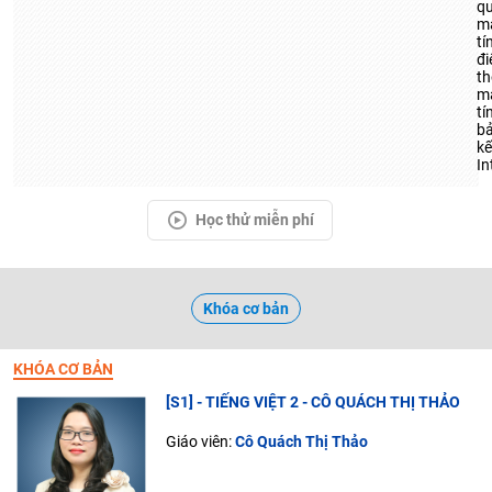
q
m
tí
đi
th
m
tí
b
k
In
Học thử miễn phí
Khóa cơ bản
KHÓA CƠ BẢN
[S1] - TIẾNG VIỆT 2 - CÔ QUÁCH THỊ THẢO
Giáo viên:
Cô Quách Thị Thảo