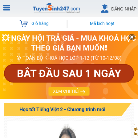
ĐĂNG NHẬP
Giỏ hàng
Mã kích hoạt
💥 NGÀY HỘI TRẢ GIÁ - MUA KHOÁ HỌC
THEO GIÁ BẠN MUỐN❗
🎯 TOÀN BỘ KHOÁ HỌC LỚP 1-12 (TỪ 10-12/08)
BẮT ĐẦU SAU 1 NGÀY
XEM CHI TIẾT
Học tốt Tiếng Việt 2 - Chương trình mới
-
gi
h