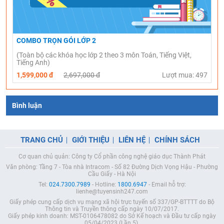
COMBO TRỌN GÓI LỚP 2
(Toàn bộ các khóa học lớp 2 theo 3 môn Toán, Tiếng Việt,
Tiếng Anh)
1,599,000 đ
2,697,000 đ
Lượt mua: 497
Bình luận
TRANG CHỦ
GIỚI THIỆU
LIÊN HỆ
CHÍNH SÁCH
Cơ quan chủ quản: Công ty Cổ phần công nghệ giáo dục Thành Phát
Văn phòng: Tầng 7 - Tòa nhà Intracom - Số 82 Đường Dịch Vọng Hậu - Phường
Cầu Giấy - Hà Nội
Tel:
024.7300.7989
- Hotline:
1800.6947
- Email hỗ trợ:
lienhe@tuyensinh247.com
Giấy phép cung cấp dịch vụ mạng xã hội trực tuyến số 337/GP-BTTTT do Bộ
Thông tin và Truyền thông cấp ngày 10/07/2017.
Giấy phép kinh doanh: MST-0106478082 do Sở Kế hoạch và Đầu tư cấp ngày
05/04/2023 (Lần 5).