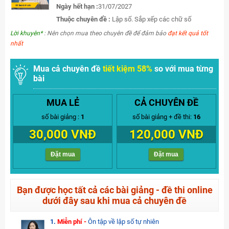
Ngày hết hạn :
31/07/2027
Thuộc chuyên đề :
Lập số. Sắp xếp các chữ số
Lời khuyên*
: Nên chọn mua theo chuyên đề để đảm bảo
đạt kết quả tốt
nhất
Mua cả chuyên đề
tiết kiệm 58%
so với mua từng
bài
MUA LẺ
CẢ CHUYÊN ĐỀ
số bài giảng :
1
số bài giảng + đề thi:
16
30,000 VNĐ
120,000 VNĐ
Đặt mua
Đặt mua
Bạn được học tất cả các bài giảng - đề thi online
dưới đây sau khi mua cả chuyên đề
1.
Miễn phí -
Ôn tập về lập số tự nhiên