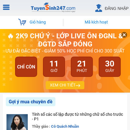
ĐĂNG NHẬP
Giỏ hàng
Mã kích hoạt
🔥 2K9 CHÚ Ý - LỚP LIVE ÔN ĐGNL &
ĐGTD SẮP ĐÓNG
ƯU ĐÃI ĐẶC BIỆT - GIẢM 50% HỌC PHÍ CHỈ CHO 300 SUẤT
11
21
30
CHỈ CÒN
GIỜ
PHÚT
GIÂY
XEM CHI TIẾT
Gợi ý mua chuyên đề
Tính số các số lập được từ những chữ số cho trước
- P1
Thầy giáo :
Cô Quách Nhuần