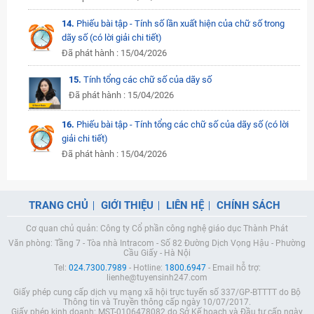
14.
Phiếu bài tập - Tính số lần xuất hiện của chữ số trong
dãy số (có lời giải chi tiết)
Đã phát hành : 15/04/2026
15.
Tính tổng các chữ số của dãy số
Đã phát hành : 15/04/2026
16.
Phiếu bài tập - Tính tổng các chữ số của dãy số (có lời
giải chi tiết)
Đã phát hành : 15/04/2026
TRANG CHỦ
GIỚI THIỆU
LIÊN HỆ
CHÍNH SÁCH
Cơ quan chủ quản: Công ty Cổ phần công nghệ giáo dục Thành Phát
Văn phòng: Tầng 7 - Tòa nhà Intracom - Số 82 Đường Dịch Vọng Hậu - Phường
Cầu Giấy - Hà Nội
Tel:
024.7300.7989
- Hotline:
1800.6947
- Email hỗ trợ:
lienhe@tuyensinh247.com
Giấy phép cung cấp dịch vụ mạng xã hội trực tuyến số 337/GP-BTTTT do Bộ
Thông tin và Truyền thông cấp ngày 10/07/2017.
Giấy phép kinh doanh: MST-0106478082 do Sở Kế hoạch và Đầu tư cấp ngày