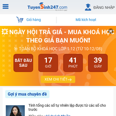
ĐĂNG NHẬP
Giỏ hàng
Mã kích hoạt
💥 NGÀY HỘI TRẢ GIÁ - MUA KHOÁ HỌC
THEO GIÁ BẠN MUỐN❗
🎯 TOÀN BỘ KHOÁ HỌC LỚP 1-12 (TỪ 10-12/08)
17
41
39
BẮT ĐẦU
SAU
GIỜ
PHÚT
GIÂY
XEM CHI TIẾT
Gợi ý mua chuyên đề
Tính tổng các số tự nhiên lập được từ các số cho
trước