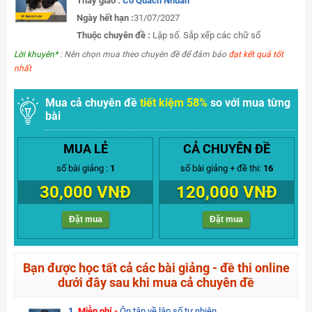
Thầy giáo :
Cô Quách Nhuần
Ngày hết hạn :
31/07/2027
Thuộc chuyên đề :
Lập số. Sắp xếp các chữ số
Lời khuyên*
: Nên chọn mua theo chuyên đề để đảm bảo
đạt kết quả tốt
nhất
Mua cả chuyên đề
tiết kiệm 58%
so với mua từng
bài
MUA LẺ
CẢ CHUYÊN ĐỀ
số bài giảng :
1
số bài giảng + đề thi:
16
30,000 VNĐ
120,000 VNĐ
Đặt mua
Đặt mua
Bạn được học tất cả các bài giảng - đề thi online
dưới đây sau khi mua cả chuyên đề
1.
Miễn phí -
Ôn tập về lập số tự nhiên