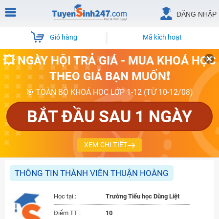
ĐĂNG NHẬP
Giỏ hàng
Mã kích hoạt
💥 NGÀY HỘI TRẢ GIÁ - MUA KHOÁ HỌC
THEO GIÁ BẠN MUỐN❗
🎯 TOÀN BỘ KHOÁ HỌC LỚP 1-12 (TỪ 10-12/08)
BẮT ĐẦU SAU 1 NGÀY
XEM CHI TIẾT
THÔNG TIN THÀNH VIÊN THUẬN HOÀNG
Học tại :
Trường Tiểu học Dũng Liệt
Điểm TT :
10