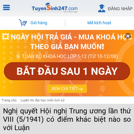
ĐĂNG NHẬP
Giỏ hàng
Mã kích hoạt
💥 NGÀY HỘI TRẢ GIÁ - MUA KHOÁ HỌC
THEO GIÁ BẠN MUỐN❗
🎯 TOÀN BỘ KHOÁ HỌC LỚP 1-12 (TỪ 10-12/08)
BẮT ĐẦU SAU 1 NGÀY
XEM CHI TIẾT
Trang chủ
Luyện thi đại học môn lịch sử
Nghị quyết Hội nghị Trung ương lần thứ
VIII (5/1941) có điểm khác biệt nào so
với Luận