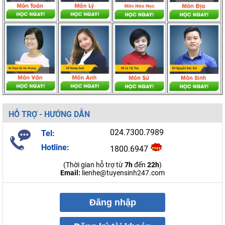
HỖ TRỢ - HƯỚNG DẪN
024.7300.7989
Tel:
Hotline:
1800.6947
(Thời gian hỗ trợ từ
7h
đến
22h
)
Email:
lienhe@tuyensinh247.com
Đăng nhập