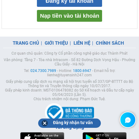
Đăng ký tài khoản
Nạp tiền vào tài khoản
TRANG CHỦ
GIỚI THIỆU
LIÊN HỆ
CHÍNH SÁCH
Cơ quan chủ quản: Công ty Cổ phần công nghệ giáo dục Thành Phát
Văn phòng: Tầng 7 - Tòa nhà Intracom - Số 82 Đường Dịch Vọng Hậu - Phường
Cầu Giấy - Hà Nội
Tel:
024.7300.7989
- Hotline:
1800.6947
- Email hỗ trợ:
lienhe@tuyensinh247.com
Giấy phép cung cấp dịch vụ mạng xã hội trực tuyến số 337/GP-BTTTT do Bộ
Thông tin và Truyền thông cấp ngày 10/07/2017.
Giấy phép kinh doanh: MST-0106478082 do Sở Kế hoạch và Đầu tư cấp ngày
05/04/2023 (Lần 5).
Chịu trách nhiệm nội dung: Phạm Đức Tuệ.
Đăng ký nhận tư vấn
Tải ứng dụng