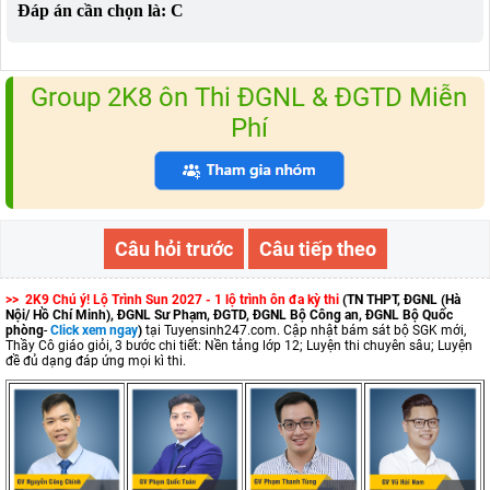
Đáp án cần chọn là: C
Group 2K8 ôn Thi ĐGNL & ĐGTD Miễn
Phí
Câu hỏi trước
Câu tiếp theo
>> 2K9 Chú ý! Lộ Trình Sun 2027 - 1 lộ trình ôn đa kỳ thi
(TN THPT, ĐGNL (Hà
Nội/ Hồ Chí Minh), ĐGNL Sư Phạm, ĐGTD, ĐGNL Bộ Công an, ĐGNL Bộ Quốc
phòng
-
Click xem ngay
)
tại Tuyensinh247.com.
Cập nhật bám sát bộ SGK mới,
Thầy Cô giáo giỏi, 3 bước chi tiết: Nền tảng lớp 12; Luyện thi chuyên sâu; Luyện
đề đủ dạng đáp ứng mọi kì thi.