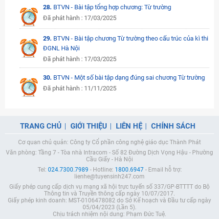
28.
BTVN - Bài tập tổng hợp chương: Từ trường
Đã phát hành : 17/03/2025
29.
BTVN - Bài tập chương Từ trường theo cấu trúc của kì thi
ĐGNL Hà Nội
Đã phát hành : 17/03/2025
30.
BTVN - Một số bài tập dạng đúng sai chương Từ trường
Đã phát hành : 11/11/2025
TRANG CHỦ
GIỚI THIỆU
LIÊN HỆ
CHÍNH SÁCH
Cơ quan chủ quản: Công ty Cổ phần công nghệ giáo dục Thành Phát
Văn phòng: Tầng 7 - Tòa nhà Intracom - Số 82 Đường Dịch Vọng Hậu - Phường
Cầu Giấy - Hà Nội
Tel:
024.7300.7989
- Hotline:
1800.6947
- Email hỗ trợ:
lienhe@tuyensinh247.com
Giấy phép cung cấp dịch vụ mạng xã hội trực tuyến số 337/GP-BTTTT do Bộ
Thông tin và Truyền thông cấp ngày 10/07/2017.
Giấy phép kinh doanh: MST-0106478082 do Sở Kế hoạch và Đầu tư cấp ngày
05/04/2023 (Lần 5).
Chịu trách nhiệm nội dung: Phạm Đức Tuệ.