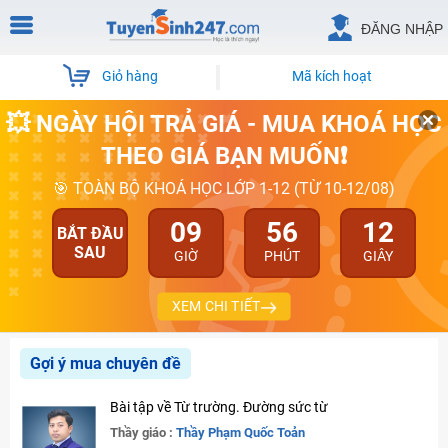
ĐĂNG NHẬP
Giỏ hàng
Mã kích hoạt
💥 NGÀY HỘI TRẢ GIÁ - MUA KHOÁ HỌC
THEO GIÁ BẠN MUỐN❗
🎯 TOÀN BỘ KHOÁ HỌC LỚP 1-12 (TỪ 10-12/08)
09
56
11
BẮT ĐẦU
SAU
GIỜ
PHÚT
GIÂY
XEM CHI TIẾT
Gợi ý mua chuyên đề
Bài tập về Từ trường. Đường sức từ
Thầy giáo :
Thầy Phạm Quốc Toản