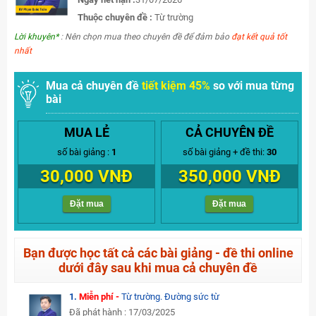
Thuộc chuyên đề :
Từ trường
Lời khuyên*
: Nên chọn mua theo chuyên đề để đảm bảo
đạt kết quả tốt
nhất
Mua cả chuyên đề
tiết kiệm 45%
so với mua từng
bài
MUA LẺ
CẢ CHUYÊN ĐỀ
số bài giảng :
1
số bài giảng + đề thi:
30
30,000 VNĐ
350,000 VNĐ
Đặt mua
Đặt mua
Bạn được học tất cả các bài giảng - đề thi online
dưới đây sau khi mua cả chuyên đề
1.
Miễn phí -
Từ trường. Đường sức từ
Đã phát hành : 17/03/2025