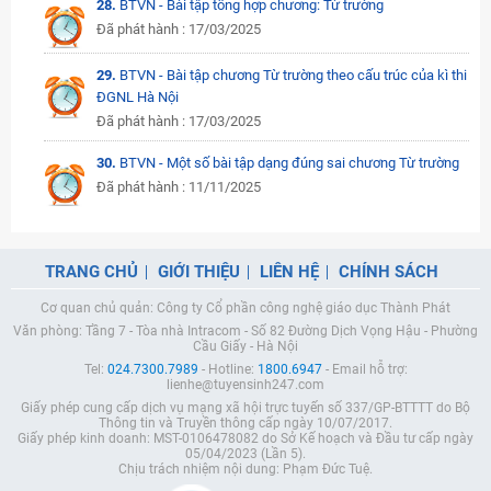
28.
BTVN - Bài tập tổng hợp chương: Từ trường
Đã phát hành : 17/03/2025
29.
BTVN - Bài tập chương Từ trường theo cấu trúc của kì thi
ĐGNL Hà Nội
Đã phát hành : 17/03/2025
30.
BTVN - Một số bài tập dạng đúng sai chương Từ trường
Đã phát hành : 11/11/2025
TRANG CHỦ
GIỚI THIỆU
LIÊN HỆ
CHÍNH SÁCH
Cơ quan chủ quản: Công ty Cổ phần công nghệ giáo dục Thành Phát
Văn phòng: Tầng 7 - Tòa nhà Intracom - Số 82 Đường Dịch Vọng Hậu - Phường
Cầu Giấy - Hà Nội
Tel:
024.7300.7989
- Hotline:
1800.6947
- Email hỗ trợ:
lienhe@tuyensinh247.com
Giấy phép cung cấp dịch vụ mạng xã hội trực tuyến số 337/GP-BTTTT do Bộ
Thông tin và Truyền thông cấp ngày 10/07/2017.
Giấy phép kinh doanh: MST-0106478082 do Sở Kế hoạch và Đầu tư cấp ngày
05/04/2023 (Lần 5).
Chịu trách nhiệm nội dung: Phạm Đức Tuệ.