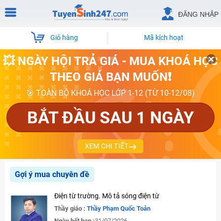
ĐĂNG NHẬP
Giỏ hàng
Mã kích hoạt
💥 NGÀY HỘI TRẢ GIÁ - MUA KHOÁ HỌC
THEO GIÁ BẠN MUỐN❗
🎯 TOÀN BỘ KHOÁ HỌC LỚP 1-12 (TỪ 10-12/08)
BẮT ĐẦU SAU 1 NGÀY
XEM CHI TIẾT
Gợi ý mua chuyên đề
Điện từ trường. Mô tả sóng điện từ
Thầy giáo :
Thầy Phạm Quốc Toản
Ngày hết hạn :
31/07/2026