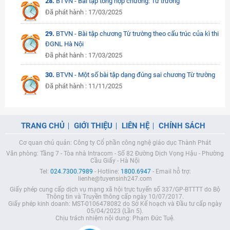
28.
BTVN - Bài tập tổng hợp chương: Từ trường
Đã phát hành : 17/03/2025
29.
BTVN - Bài tập chương Từ trường theo cấu trúc của kì thi
ĐGNL Hà Nội
Đã phát hành : 17/03/2025
30.
BTVN - Một số bài tập dạng đúng sai chương Từ trường
Đã phát hành : 11/11/2025
TRANG CHỦ
GIỚI THIỆU
LIÊN HỆ
CHÍNH SÁCH
Cơ quan chủ quản: Công ty Cổ phần công nghệ giáo dục Thành Phát
Văn phòng: Tầng 7 - Tòa nhà Intracom - Số 82 Đường Dịch Vọng Hậu - Phường
Cầu Giấy - Hà Nội
Tel:
024.7300.7989
- Hotline:
1800.6947
- Email hỗ trợ:
lienhe@tuyensinh247.com
Giấy phép cung cấp dịch vụ mạng xã hội trực tuyến số 337/GP-BTTTT do Bộ
Thông tin và Truyền thông cấp ngày 10/07/2017.
Giấy phép kinh doanh: MST-0106478082 do Sở Kế hoạch và Đầu tư cấp ngày
05/04/2023 (Lần 5).
Chịu trách nhiệm nội dung: Phạm Đức Tuệ.