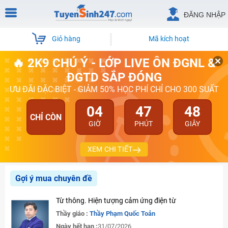
ĐĂNG NHẬP
Giỏ hàng
Mã kích hoạt
🔥 2K9 CHÚ Ý - LỚP LIVE ÔN ĐGNL &
ĐGTD SẮP ĐÓNG
ƯU ĐÃI ĐẶC BIỆT - GIẢM 50% HỌC PHÍ CHỈ CHO 300 SUẤT
04
47
47
CHỈ CÒN
GIỜ
PHÚT
GIÂY
XEM CHI TIẾT
Gợi ý mua chuyên đề
Từ thông. Hiện tượng cảm ứng điện từ
Thầy giáo :
Thầy Phạm Quốc Toản
Ngày hết hạn :
31/07/2026