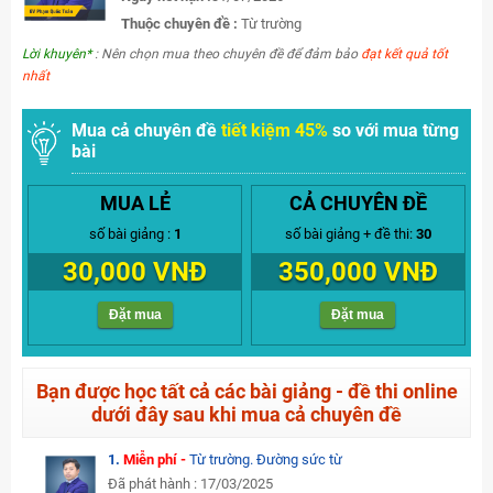
Thuộc chuyên đề :
Từ trường
Lời khuyên*
: Nên chọn mua theo chuyên đề để đảm bảo
đạt kết quả tốt
nhất
Mua cả chuyên đề
tiết kiệm 45%
so với mua từng
bài
MUA LẺ
CẢ CHUYÊN ĐỀ
số bài giảng :
1
số bài giảng + đề thi:
30
30,000 VNĐ
350,000 VNĐ
Đặt mua
Đặt mua
Bạn được học tất cả các bài giảng - đề thi online
dưới đây sau khi mua cả chuyên đề
1.
Miễn phí -
Từ trường. Đường sức từ
Đã phát hành : 17/03/2025