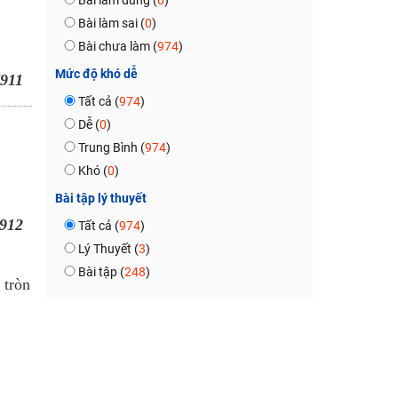
Bài làm đúng (
0
)
Bài làm sai (
0
)
Bài chưa làm (
974
)
Mức độ khó dễ
911
Tất cả (
974
)
Dễ (
0
)
Trung Bình (
974
)
Khó (
0
)
Bài tập lý thuyết
912
Tất cả (
974
)
Lý Thuyết (
3
)
Bài tập (
248
)
 tròn