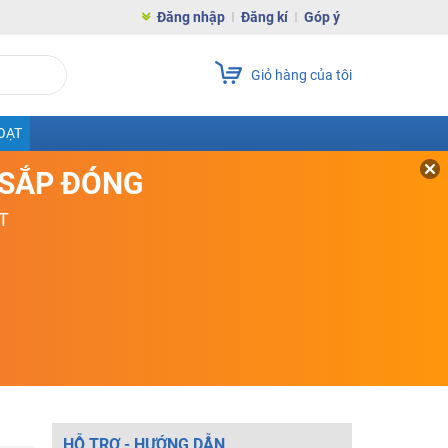
Đăng nhập
Đăng kí
Góp ý
Giỏ hàng của tôi
OẠT
D SẮP ĐÓNG
T
HỖ TRỢ - HƯỚNG DẪN