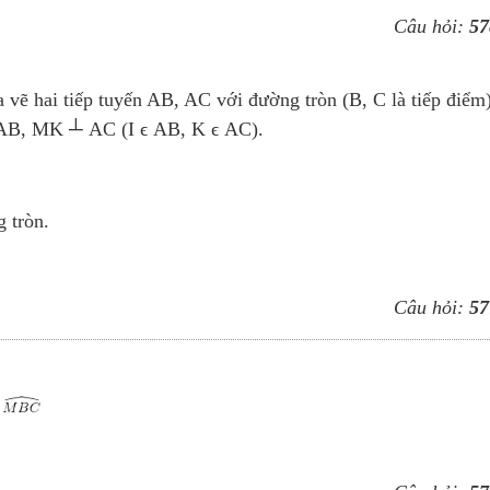
Câu hỏi:
57
vẽ hai tiếp tuyến AB, AC với đường tròn (B, C là tiếp điểm)
 AB, MK ┴ AC (I ϵ AB, K ϵ AC).
 tròn.
Câu hỏi:
57