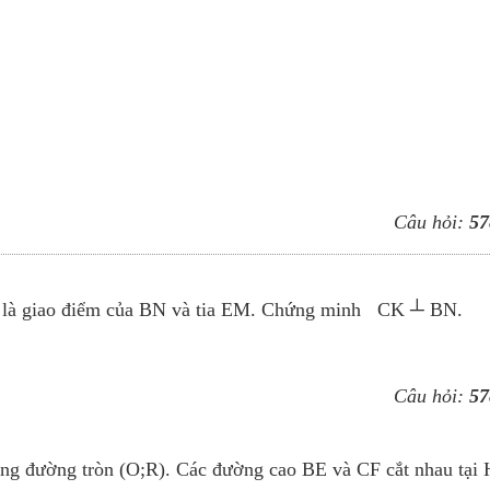
Câu hỏi:
57
 K là giao điểm của BN và tia EM. Chứng minh CK ┴ BN.
Câu hỏi:
57
ong đường tròn (O;R). Các đường cao BE và CF cắt nhau tại 