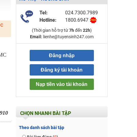
Tel:
024.7300.7989
Hotline:
1800.6947
ặc
(Thời gian hỗ trợ từ
7h
đến
22h
)
Email:
lienhe@tuyensinh247.com
 MC
Đăng nhập
Đăng ký tài khoản
Nạp tiền vào tài khoản
910
CHỌN NHANH BÀI TẬP
Theo danh sách bài tập