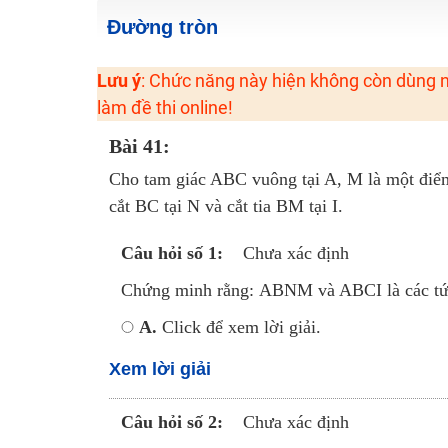
2K6! Lộ Trình Sun 2024 - Ba bước luyện thi TN THPT - Đ
Đường tròn
Hot! Lễ hội đồng giá 449K - 499K toàn bộ khoá học tại
Lưu ý
: Chức năng này hiện không còn dùng n
Khuyến Mãi Khoá Học 1K Chỉ Từ 11-13/09/2024
làm đề thi online!
Đồng giá khóa học 499K - 399K (13/11-15/11)
Bài 41:
Khai giảng các khóa lớp 9 Toán - Lý - Hóa - Văn - Anh 
Khai giảng khóa Ngữ văn 7 - xây nền vững chắc cho tươn
Cho tam giác ABC vuông tại A, M là một điể
cắt BC tại N và cắt tia BM tại I.
Luyện thi vào lớp 10 môn Toán, Văn, Hóa, Anh, Lý với giáo
Câu hỏi số 1:
Chưa xác định
Chứng minh rằng: ABNM và ABCI là các tứ g
A.
Click để xem lời giải.
Xem lời giải
Câu hỏi số 2:
Chưa xác định