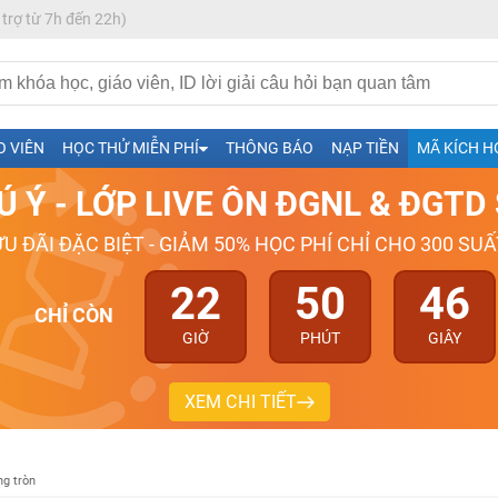
 trợ từ 7h đến 22h)
h- Sinh-Sử-Địa cùng Thầy Cô giỏi, nổi tiếng
O VIÊN
HỌC THỬ MIỄN PHÍ
THÔNG BÁO
NẠP TIỀN
MÃ KÍCH H
ng
Ú Ý - LỚP LIVE ÔN ĐGNL & ĐGT
026-2027
ƯU ĐÃI ĐẶC BIỆT - GIẢM 50% HỌC PHÍ CHỈ CHO 300 SUẤ
22
50
45
CHỈ CÒN
GIỜ
PHÚT
GIÂY
XEM CHI TIẾT
g tròn