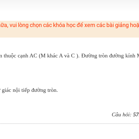
H ít nhất 25 điểm
 Tuyensinh247 (Từ 16-18/07/2025)
ữa, vui lòng chọn các khóa học để xem các bài giảng ho
năm 2018
g lai!
m thuộc cạnh AC (M khác A và C ). Đường tròn đường kính
 viên giỏi và nổi tiếng
iác nội tiếp đường tròn.
Câu hỏi:
57