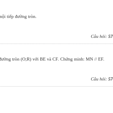
ội tiếp đường tròn.
Câu hỏi:
57
a đường tròn (O;R) với BE và CF. Chứng minh: MN // EF.
Câu hỏi:
57