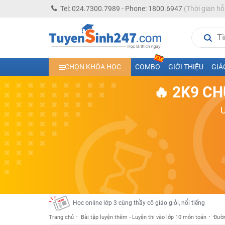
Tel: 024.7300.7989 - Phone: 1800.6947
(Thời gian hỗ
Học trực tuyến lớp 10 các môn Toán - Lý - Hóa - Văn - An
CHỌN KHÓA HỌC
COMBO
GIỚI THIỆU
GIÁ
Học trực tuyến lớp 11 đủ môn cùng Thầy Cô giỏi, nổi tiế
🔥 2K9 CH
Học online trực tuyến cấp Tiểu học và THCS năm học 2
Học online lớp 5 cùng thầy cô giáo giỏi, nổi tiếng
Học online lớp 7 cùng thầy cô giáo giỏi
Học online lớp 6 cùng thầy cô giỏi, nổi tiếng
Học online lớp 8 cùng thầy cô giáo giỏi
2K13! Bứt Phá Lớp 5 Năm Học 2023 - 2024
Học online lớp 4 cùng thầy cô giáo giỏi, nổi tiếng
Học online lớp 3 cùng thầy cô giáo giỏi, nổi tiếng
Trang chủ
Bài tập luyện thêm - Luyện thi vào lớp 10 môn toán
Đườn
Học online lớp 2 với thầy cô giáo giỏi, nổi tiếng