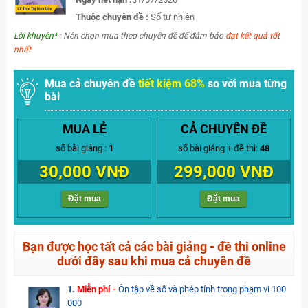
Thuộc chuyên đề :
Số tự nhiên
Lời khuyên*
: Nên chọn mua theo chuyên đề để đảm bảo
đạt kết quả tốt
nhất
Mua cả chuyên đề
tiết kiệm 68%
so với mua từng
bài
MUA LẺ
CẢ CHUYÊN ĐỀ
số bài giảng :
1
số bài giảng + đề thi:
48
30,000 VNĐ
299,000 VNĐ
Đặt mua
Đặt mua
Bạn được học tất cả các bài giảng - đề thi online
dưới đây sau khi mua cả chuyên đề
1.
Miễn phí -
Ôn tập về số và phép tính trong phạm vi 100
000