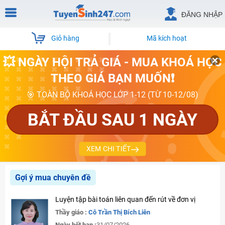
ĐĂNG NHẬP
Giỏ hàng
Mã kích hoạt
💥 NGÀY HỘI TRẢ GIÁ - MUA KHOÁ HỌC
THEO GIÁ BẠN MUỐN❗
🎯 TOÀN BỘ KHOÁ HỌC LỚP 1-12 (TỪ 10-12/08)
BẮT ĐẦU SAU 1 NGÀY
XEM CHI TIẾT
Gợi ý mua chuyên đề
Luyện tập bài toán liên quan đến rút về đơn vị
Thầy giáo :
Cô Trần Thị Bích Liên
Ngày hết hạn :
31/07/2026