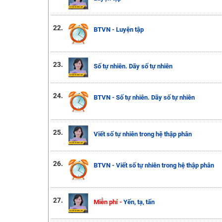
22.
BTVN - Luyện tập
23.
Số tự nhiên. Dãy số tự nhiên
24.
BTVN - Số tự nhiên. Dãy số tự nhiên
25.
Viết số tự nhiên trong hệ thập phân
26.
BTVN - Viết số tự nhiên trong hệ thập phân
27.
Miễn phí -
Yến, tạ, tấn