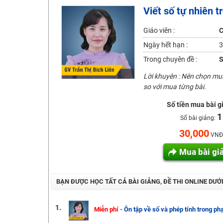
Viết số tự nhiên 
2K6! Lộ Trình Sun 2024 - Ba bước luyện thi TN THPT - Đ
Hot! Lễ hội đồng giá 449K - 499K toàn bộ khoá học tại
Giáo viên :
C
Khuyến Mãi Khoá Học 1K Chỉ Từ 11-13/09/2024
Ngày hết hạn :
3
Đồng giá khóa học 499K - 399K (13/11-15/11)
Trong chuyên đề :
S
Khai giảng các khóa lớp 9 Toán - Lý - Hóa - Văn - Anh 
Lời khuyên : Nên chọn m
Khai giảng khóa Ngữ văn 7 - xây nền vững chắc cho tươn
so với mua từng bài.
Luyện thi vào lớp 10 môn Toán, Văn, Hóa, Anh, Lý với giáo
Số tiền mua bài g
1
Số bài giảng:
30,000
VNĐ
Mua bài gi
BẠN ĐƯỢC HỌC TẤT CẢ BÀI GIẢNG, ĐỀ THI ONLINE DƯỚ
1.
Miễn phí -
Ôn tập về số và phép tính trong ph