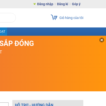
Đăng nhập
Đăng kí
Góp ý
Giỏ hàng của tôi
OẠT
D SẮP ĐÓNG
T
HỖ TRỢ - HƯỚNG DẪN