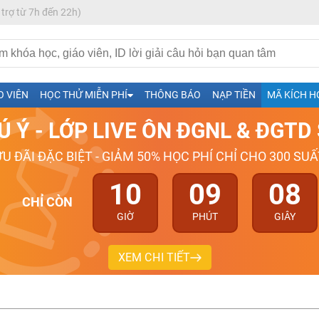
 trợ từ 7h đến 22h)
h- Sinh-Sử-Địa cùng Thầy Cô giỏi, nổi tiếng
O VIÊN
HỌC THỬ MIỄN PHÍ
THÔNG BÁO
NẠP TIỀN
MÃ KÍCH H
ng
Ú Ý - LỚP LIVE ÔN ĐGNL & ĐGT
026-2027
ƯU ĐÃI ĐẶC BIỆT - GIẢM 50% HỌC PHÍ CHỈ CHO 300 SUẤ
10
09
07
CHỈ CÒN
GIỜ
PHÚT
GIÂY
XEM CHI TIẾT