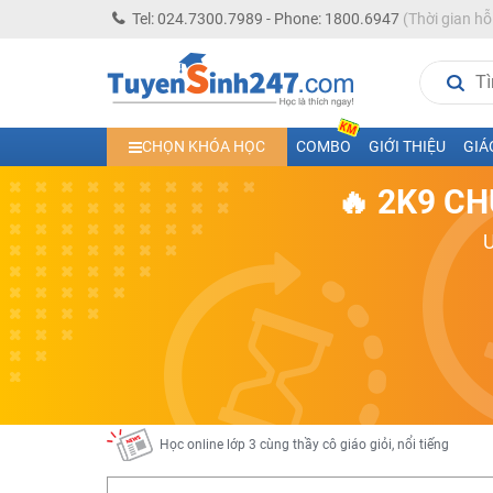
Tel: 024.7300.7989 - Phone: 1800.6947
(Thời gian hỗ
Học trực tuyến lớp 10 các môn Toán - Lý - Hóa - Văn - An
CHỌN KHÓA HỌC
COMBO
GIỚI THIỆU
GIÁ
Học trực tuyến lớp 11 đủ môn cùng Thầy Cô giỏi, nổi tiế
🔥 2K9 CH
Học online trực tuyến cấp Tiểu học và THCS năm học 2
Học online lớp 5 cùng thầy cô giáo giỏi, nổi tiếng
Học online lớp 7 cùng thầy cô giáo giỏi
Học online lớp 6 cùng thầy cô giỏi, nổi tiếng
Học online lớp 8 cùng thầy cô giáo giỏi
2K13! Bứt Phá Lớp 5 Năm Học 2023 - 2024
Học online lớp 4 cùng thầy cô giáo giỏi, nổi tiếng
Học online lớp 3 cùng thầy cô giáo giỏi, nổi tiếng
Học online lớp 2 với thầy cô giáo giỏi, nổi tiếng