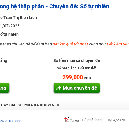
trong hệ thập phân - Chuyên đề: Số tự nhiên
H ít nhất 25 điểm
 Tuyensinh247 (Từ 16-18/07/2025)
ô Trần Thị Bích Liên
1/07/2026
ố tự nhiên
năm 2018
ua theo chuyên đề để đảm bảo
đạt kết quả tốt nhất
cũng như
tiết kiệm 68 
g lai!
 viên giỏi và nổi tiếng
iảng
Số tiền mua cả chuyên đề
48
Số bài giảng + đề thi:
299,000
VNĐ
ảng
Mua chuyên đề
I ĐÂY SAU KHI MUA CẢ CHUYÊN ĐỀ
Đã phát hành : 15/04/2025
Tải về
ạm vi 100 000