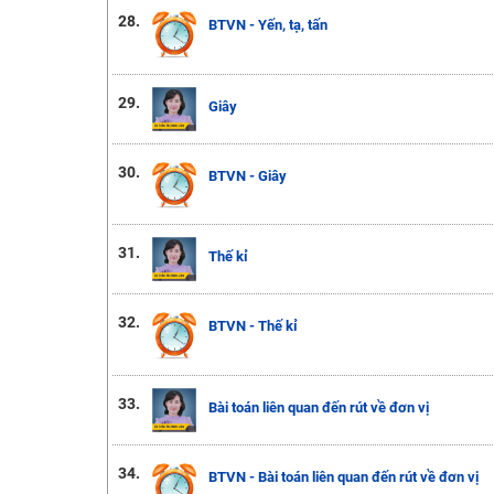
28.
BTVN - Yến, tạ, tấn
29.
Giây
30.
BTVN - Giây
31.
Thế kỉ
32.
BTVN - Thế kỉ
33.
Bài toán liên quan đến rút về đơn vị
34.
BTVN - Bài toán liên quan đến rút về đơn vị