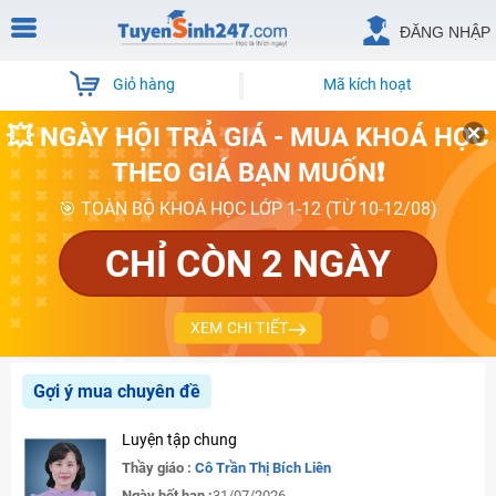
ĐĂNG NHẬP
Giỏ hàng
Mã kích hoạt
💥 NGÀY HỘI TRẢ GIÁ - MUA KHOÁ HỌC
THEO GIÁ BẠN MUỐN❗
🎯 TOÀN BỘ KHOÁ HỌC LỚP 1-12 (TỪ 10-12/08)
CHỈ CÒN 2 NGÀY
XEM CHI TIẾT
Gợi ý mua chuyên đề
Luyện tập chung
Thầy giáo :
Cô Trần Thị Bích Liên
Ngày hết hạn :
31/07/2026