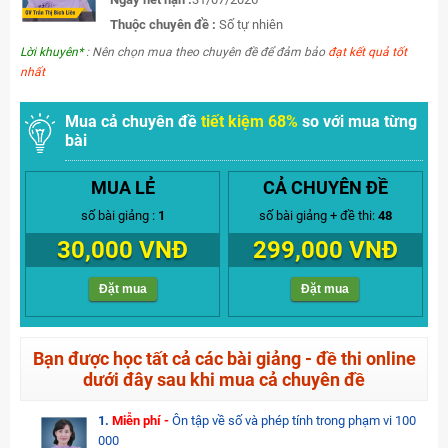
Thuộc chuyên đề :
Số tự nhiên
Lời khuyên*
: Nên chọn mua theo chuyên đề để đảm bảo
đạt kết quả tốt
nhất
Mua cả chuyên đề
tiết kiệm 68%
so với mua từng
bài
MUA LẺ
CẢ CHUYÊN ĐỀ
số bài giảng :
1
số bài giảng + đề thi:
48
30,000 VNĐ
299,000 VNĐ
Đặt mua
Đặt mua
Bạn được học tất cả các bài giảng - đề thi online
dưới đây sau khi mua cả chuyên đề
1.
Miễn phí -
Ôn tập về số và phép tính trong phạm vi 100
000