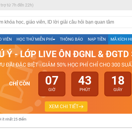
 trợ từ 7h đến 22h)
h- Sinh-Sử-Địa cùng Thầy Cô giỏi, nổi tiếng
ng
026-2027
O VIÊN
HỌC THỬ MIỄN PHÍ
THÔNG BÁO
NẠP TIỀN
MÃ KÍCH H
Ú Ý - LỚP LIVE ÔN ĐGNL & ĐGT
ƯU ĐÃI ĐẶC BIỆT - GIẢM 50% HỌC PHÍ CHỈ CHO 300 SUẤ
07
43
17
CHỈ CÒN
GIỜ
PHÚT
GIÂY
XEM CHI TIẾT
H ít nhất 25 điểm
 Tuyensinh247 (Từ 16-18/07/2025)