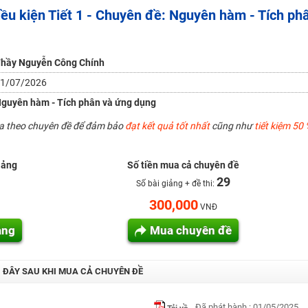
u kiện Tiết 1 - Chuyên đề: Nguyên hàm - Tích ph
năm 2018
hầy Nguyễn Công Chính
g lai!
1/07/2026
 viên giỏi và nổi tiếng
guyên hàm - Tích phân và ứng dụng
ua theo chuyên đề để đảm bảo
đạt kết quả tốt nhất
cũng như
tiết kiệm 50 
iảng
Số tiền mua cả chuyên đề
29
Số bài giảng + đề thi:
300,000
VNĐ
ảng
Mua chuyên đề
I ĐÂY SAU KHI MUA CẢ CHUYÊN ĐỀ
Đã phát hành : 01/05/2025