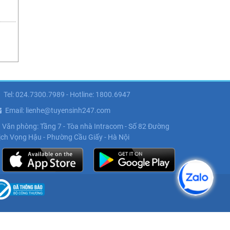
Tel: 024.7300.7989 - Hotline: 1800.6947
Email: lienhe@tuyensinh247.com
Văn phòng: Tầng 7 - Tòa nhà Intracom - Số 82 Đường
ịch Vọng Hậu - Phường Cầu Giấy - Hà Nội