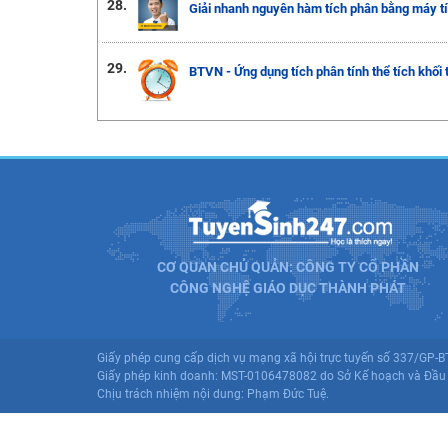
28.
Giải nhanh nguyên hàm tích phân bằng máy tí
29.
BTVN - Ứng dụng tích phân tính thể tích khối 
CƠ QUAN CHỦ QUẢN: CÔNG TY CỔ PHẦN
CÔNG NGHỆ GIÁO DỤC THÀNH PHÁT
Giấy phép cung cấp dịch vụ mạng xã hội trực tuyến số 337/GP-
Giấy phép kinh doanh: MST-0106478082 do Sở Kế hoạch và Đầu 
Chịu trách nhiệm nội dung: Phạm Đức Tuệ.