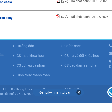
Đã phát hành : 01/05/2025
Tải về
nh casio
Đã phát hành : 01/05/2025
Tải về
tròn xoay
Hướng dẫn
Chính sách
CS mua khóa học
CS trả và đổi khóa học
CS dữ liệu cá nhân
CS bảo đảm sản phẩm
D
Hình thức thanh toán
BTTTT do Bộ Thông tin và Truyền thông cấp ngày 10/07/2017.
Đăng ký nhận tư vấn
tư cấp ngày 05/04/2023 (Lần 5).