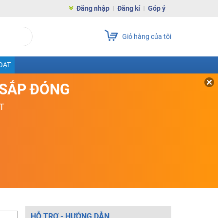
Đăng nhập
Đăng kí
Góp ý
Giỏ hàng của tôi
OẠT
D SẮP ĐÓNG
T
HỖ TRỢ - HƯỚNG DẪN