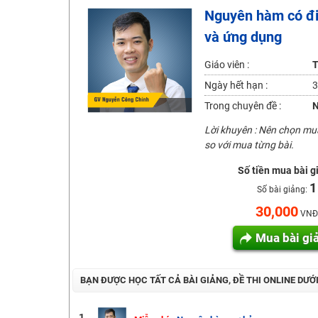
Nguyên hàm có điề
Khuyến Mãi Khoá Học 1K Chỉ Từ 11-13/09/2024
và ứng dụng
Đồng giá khóa học 499K - 399K (13/11-15/11)
Khai giảng các khóa lớp 9 Toán - Lý - Hóa - Văn - Anh 
Giáo viên :
T
Khai giảng khóa Ngữ văn 7 - xây nền vững chắc cho tươn
Ngày hết hạn :
3
Luyện thi vào lớp 10 môn Toán, Văn, Hóa, Anh, Lý với giáo
Trong chuyên đề :
N
Lời khuyên : Nên chọn m
so với mua từng bài.
Số tiền mua bài g
1
Số bài giảng:
30,000
VNĐ
Mua bài gi
BẠN ĐƯỢC HỌC TẤT CẢ BÀI GIẢNG, ĐỀ THI ONLINE DƯỚ
1.