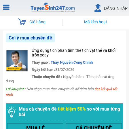
ĐĂNG NHẬP
Giỏ hàng
Mã kích hoạt
Gợi ý mua chuyên đề
Ứng dụng tích phân tính thể tích vật thể và khối
tròn xoay
Thầy giáo :
Thầy Nguyễn Công Chính
Ngày hết hạn :
31/07/2026
Thuộc chuyên đề :
Nguyên hàm - Tích phân và ứng
dụng
Lời khuyên*
: Nên chọn mua theo chuyên đề để đảm bảo
đạt kết quả tốt
nhất
Mua cả chuyên đề
tiết kiệm 50%
so với mua từng
bài
MUA LẺ
CẢ CHUYÊN ĐỀ