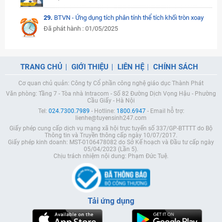
29.
BTVN - Ứng dụng tích phân tính thể tích khối tròn xoay
Đã phát hành : 01/05/2025
TRANG CHỦ
GIỚI THIỆU
LIÊN HỆ
CHÍNH SÁCH
Cơ quan chủ quản: Công ty Cổ phần công nghệ giáo dục Thành Phát
Văn phòng: Tầng 7 - Tòa nhà Intracom - Số 82 Đường Dịch Vọng Hậu - Phường
Cầu Giấy - Hà Nội
Tel:
024.7300.7989
- Hotline:
1800.6947
- Email hỗ trợ:
lienhe@tuyensinh247.com
Giấy phép cung cấp dịch vụ mạng xã hội trực tuyến số 337/GP-BTTTT do Bộ
Thông tin và Truyền thông cấp ngày 10/07/2017.
Giấy phép kinh doanh: MST-0106478082 do Sở Kế hoạch và Đầu tư cấp ngày
05/04/2023 (Lần 5).
Chịu trách nhiệm nội dung: Phạm Đức Tuệ.
Tải ứng dụng