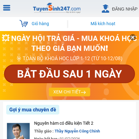
ĐĂNG NHẬP
Giỏ hàng
Mã kích hoạt
💥 NGÀY HỘI TRẢ GIÁ - MUA KHOÁ HỌC
THEO GIÁ BẠN MUỐN❗
🎯 TOÀN BỘ KHOÁ HỌC LỚP 1-12 (TỪ 10-12/08)
BẮT ĐẦU SAU 1 NGÀY
XEM CHI TIẾT
Gợi ý mua chuyên đề
Nguyên hàm có điều kiện Tiết 2
Thầy giáo :
Thầy Nguyễn Công Chính
Ngày hết hạn :
31/07/2026