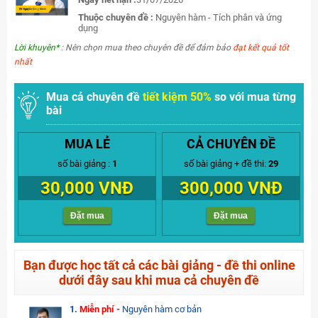
Thuộc chuyên đề :
Nguyên hàm - Tích phân và ứng
dụng
Lời khuyên*
: Nên chọn mua theo chuyên đề để đảm bảo
đạt kết quả tốt
nhất
Mua cả chuyên đề
tiết kiệm 50%
so với mua từng
bài
MUA LẺ
CẢ CHUYÊN ĐỀ
số bài giảng :
1
số bài giảng + đề thi:
29
30,000 VNĐ
300,000 VNĐ
Đặt mua
Đặt mua
Bạn được học tất cả các bài giảng - đề thi online
dưới đây sau khi mua cả chuyên đề
1.
Miễn phí -
Nguyên hàm cơ bản