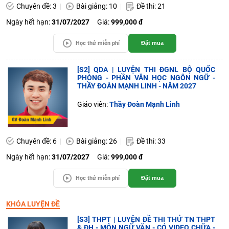
Chuyên đề: 3
Bài giảng: 10
Đề thi: 21
Ngày hết hạn:
31/07/2027
Giá:
999,000 đ
Học thử miễn phí
Đặt mua
[S2] QDA | LUYỆN THI ĐGNL BỘ QUỐC
PHÒNG - PHẦN VĂN HỌC NGÔN NGỮ -
THẦY ĐOÀN MẠNH LINH - NĂM 2027
Giáo viên:
Thầy Đoàn Mạnh Linh
Chuyên đề: 6
Bài giảng: 26
Đề thi: 33
Ngày hết hạn:
31/07/2027
Giá:
999,000 đ
Học thử miễn phí
Đặt mua
KHÓA LUYỆN ĐỀ
[S3] THPT | LUYỆN ĐỀ THI THỬ TN THPT
& ĐH - MÔN NGỮ VĂN - CÓ VIDEO CHỮA -