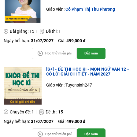
Giáo viên:
Cô Phạm Thị Thu Phương
Bài giảng: 15
Đề thi: 1
Ngày hết hạn:
31/07/2027
Giá:
499,000 đ
Học thử miễn phí
Đặt mua
[S+] - ĐỀ THI HỌC KÌ - MÔN NGỮ VĂN 12 -
CÓ LỜI GIẢI CHI TIẾT - NĂM 2027
Giáo viên: Tuyensinh247
Chuyên đề: 1
Đề thi: 15
Ngày hết hạn:
31/07/2027
Giá:
499,000 đ
Học thử miễn phí
Đặt mua