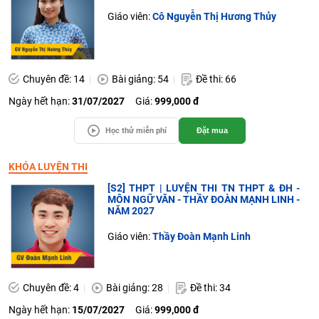
Giáo viên:
Cô Nguyễn Thị Hương Thủy
Chuyên đề: 14
Bài giảng: 54
Đề thi: 66
Ngày hết hạn:
31/07/2027
Giá:
999,000 đ
Học thử miễn phí
Đặt mua
KHÓA LUYỆN THI
[S2] THPT | LUYỆN THI TN THPT & ĐH -
MÔN NGỮ VĂN - THẦY ĐOÀN MẠNH LINH -
NĂM 2027
Giáo viên:
Thầy Đoàn Mạnh Linh
Chuyên đề: 4
Bài giảng: 28
Đề thi: 34
Ngày hết hạn:
15/07/2027
Giá:
999,000 đ