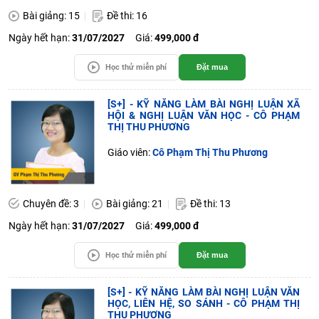
Bài giảng: 15
Đề thi: 16
Ngày hết hạn:
31/07/2027
Giá:
499,000 đ
Học thử miễn phí
Đặt mua
[S+] - KỸ NĂNG LÀM BÀI NGHỊ LUẬN XÃ
HỘI & NGHỊ LUẬN VĂN HỌC - CÔ PHẠM
THỊ THU PHƯƠNG
Giáo viên:
Cô Phạm Thị Thu Phương
Chuyên đề: 3
Bài giảng: 21
Đề thi: 13
Ngày hết hạn:
31/07/2027
Giá:
499,000 đ
Học thử miễn phí
Đặt mua
[S+] - KỸ NĂNG LÀM BÀI NGHỊ LUẬN VĂN
HỌC, LIÊN HỆ, SO SÁNH - CÔ PHẠM THỊ
THU PHƯƠNG