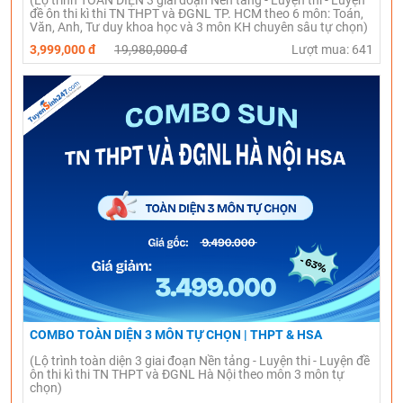
(Lộ trình TOÀN DIỆN 3 giai đoạn Nền tảng - Luyện thi - Luyện
đề ôn thi kì thi TN THPT và ĐGNL TP. HCM theo 6 môn: Toán,
Văn, Anh, Tư duy khoa học và 3 môn KH chuyên sâu tự chọn)
3,999,000 đ
19,980,000 đ
Lượt mua: 641
COMBO TOÀN DIỆN 3 MÔN TỰ CHỌN | THPT & HSA
(Lộ trình toàn diện 3 giai đoạn Nền tảng - Luyện thi - Luyện đề
ôn thi kì thi TN THPT và ĐGNL Hà Nội theo môn 3 môn tự
chọn)