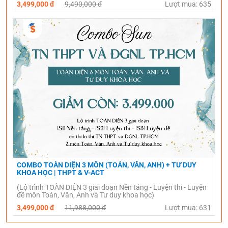
3,499,000 đ
9,490,000 đ
Lượt mua: 635
COMBO TOÀN DIỆN 3 MÔN (TOÁN, VĂN, ANH) + TƯ DUY
KHOA HỌC | THPT & V-ACT
(Lộ trình TOÀN DIỆN 3 giai đoạn Nền tảng - Luyện thi - Luyện
đề môn Toán, Văn, Anh và Tư duy khoa học)
3,499,000 đ
11,988,000 đ
Lượt mua: 631