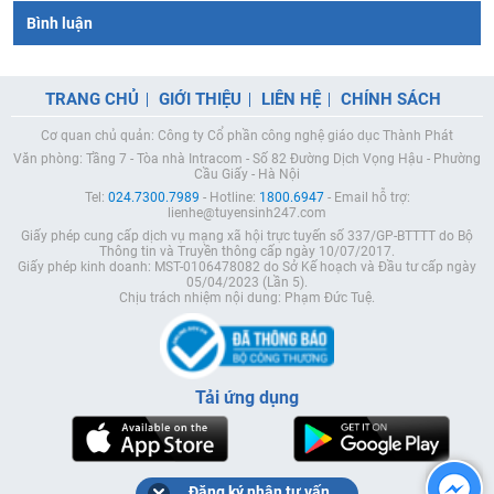
Bình luận
TRANG CHỦ
GIỚI THIỆU
LIÊN HỆ
CHÍNH SÁCH
Cơ quan chủ quản: Công ty Cổ phần công nghệ giáo dục Thành Phát
Văn phòng: Tầng 7 - Tòa nhà Intracom - Số 82 Đường Dịch Vọng Hậu - Phường
Cầu Giấy - Hà Nội
Tel:
024.7300.7989
- Hotline:
1800.6947
- Email hỗ trợ:
lienhe@tuyensinh247.com
Giấy phép cung cấp dịch vụ mạng xã hội trực tuyến số 337/GP-BTTTT do Bộ
Thông tin và Truyền thông cấp ngày 10/07/2017.
Giấy phép kinh doanh: MST-0106478082 do Sở Kế hoạch và Đầu tư cấp ngày
05/04/2023 (Lần 5).
Chịu trách nhiệm nội dung: Phạm Đức Tuệ.
Tải ứng dụng
Đăng ký nhận tư vấn