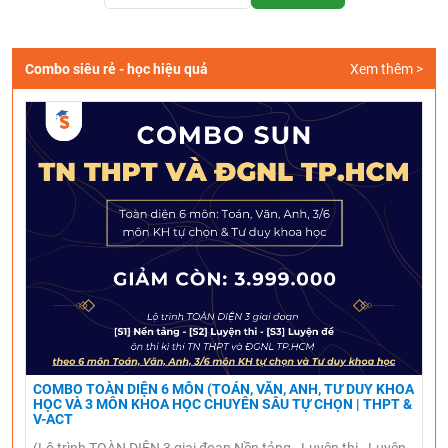
Combo siêu rẻ - học hiệu quả
Xem thêm >
COMBO TOÀN DIỆN 6 MÔN (TOÁN, VĂN, ANH, TƯ DUY KHOA
HỌC VÀ 3 MÔN KHOA HỌC CHUYÊN SÂU TỰ CHỌN | THPT &
V-ACT