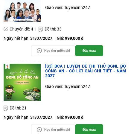
Giáo viên: Tuyensinh247
Chuyên đề: 4
Đề thi: 33
Ngày hết hạn:
31/07/2027
Giá:
999,000 đ
Học thử miễn phí
Đặt mua
[S3] BCA | LUYỆN ĐỀ THI THỬ ĐGNL BỘ
CÔNG AN - CÓ LỜI GIẢI CHI TIẾT - NĂM
2027
Giáo viên: Tuyensinh247
Đề thi: 21
Ngày hết hạn:
31/07/2027
Giá:
999,000 đ
Học thử miễn phí
Đặt mua