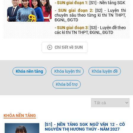
- SUN giai đoạn 1:
[S1] - Nền tảng SGK
- SUN giai đoạn 2:
[S2] - Luyện thi
chuyên sâu theo từng kì thi TN THPT,
ĐGNL, ĐGTD
- SUN giai đoạn 3:
[S3] - Luyện đề theo
các kì thi TN THPT, ĐGNL, ĐGTD
Chi tiết về SUN
Khóa nền tảng
Khóa luyện thi
Khóa luyện đề
Khóa bổ trợ
KHÓA NỀN TẢNG
[S1] - NỀN TẢNG SGK NGỮ VĂN 12 - CÔ
NGUYỄN THỊ HƯƠNG THỦY - NĂM 2027