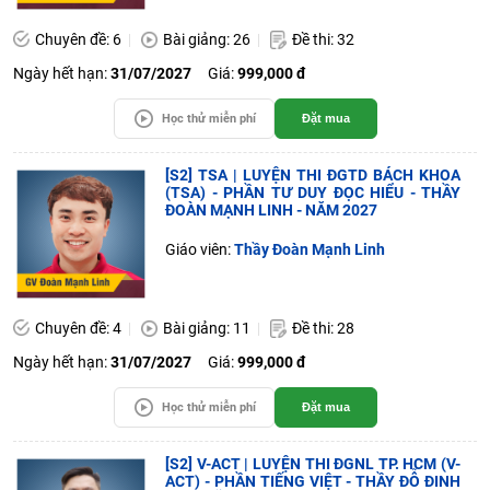
Chuyên đề: 6
Bài giảng: 26
Đề thi: 32
Ngày hết hạn:
31/07/2027
Giá:
999,000 đ
Học thử miễn phí
Đặt mua
[S2] TSA | LUYỆN THI ĐGTD BÁCH KHOA
(TSA) - PHẦN TƯ DUY ĐỌC HIỂU - THẦY
ĐOÀN MẠNH LINH - NĂM 2027
Giáo viên:
Thầy Đoàn Mạnh Linh
Chuyên đề: 4
Bài giảng: 11
Đề thi: 28
Ngày hết hạn:
31/07/2027
Giá:
999,000 đ
Học thử miễn phí
Đặt mua
[S2] V-ACT | LUYỆN THI ĐGNL TP. HCM (V-
ACT) - PHẦN TIẾNG VIỆT - THẦY ĐỖ ĐINH