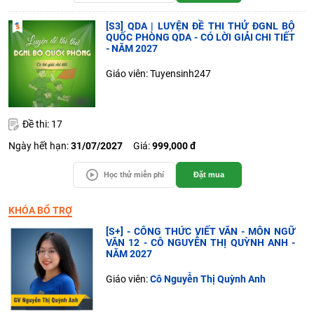
[S3] QDA | LUYỆN ĐỀ THI THỬ ĐGNL BỘ
QUỐC PHÒNG QDA - CÓ LỜI GIẢI CHI TIẾT
- NĂM 2027
Giáo viên: Tuyensinh247
Đề thi: 17
Ngày hết hạn:
31/07/2027
Giá:
999,000 đ
Học thử miễn phí
Đặt mua
KHÓA BỔ TRỢ
[S+] - CÔNG THỨC VIẾT VĂN - MÔN NGỮ
VĂN 12 - CÔ NGUYỄN THỊ QUỲNH ANH -
NĂM 2027
Giáo viên:
Cô Nguyễn Thị Quỳnh Anh