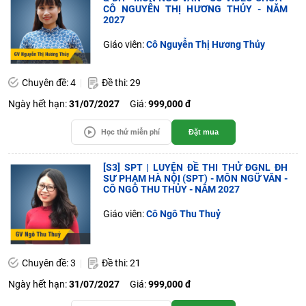
CÔ NGUYỄN THỊ HƯƠNG THỦY - NĂM
2027
Giáo viên:
Cô Nguyễn Thị Hương Thủy
Chuyên đề: 4
Đề thi: 29
Ngày hết hạn:
31/07/2027
Giá:
999,000 đ
Học thử miễn phí
Đặt mua
[S3] SPT | LUYỆN ĐỀ THI THỬ ĐGNL ĐH
SƯ PHẠM HÀ NỘI (SPT) - MÔN NGỮ VĂN -
CÔ NGÔ THU THỦY - NĂM 2027
Giáo viên:
Cô Ngô Thu Thuỷ
Chuyên đề: 3
Đề thi: 21
Ngày hết hạn:
31/07/2027
Giá:
999,000 đ