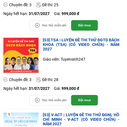
Chuyên đề: 3
Đề thi: 25
Ngày hết hạn:
31/07/2027
Giá:
999,000 đ
Học thử miễn phí
Đặt mua
[S3] TSA | LUYỆN ĐỀ THI THỬ ĐGTD BÁCH
KHOA (TSA) (CÓ VIDEO CHỮA) - NĂM
2027
Giáo viên: Tuyensinh247
Chuyên đề: 3
Đề thi: 28
Ngày hết hạn:
31/07/2027
Giá:
999,000 đ
Học thử miễn phí
Đặt mua
[S3] V-ACT | LUYỆN ĐỀ THI THỬ ĐGNL HỒ
CHÍ MINH - V-ACT (CÓ VIDEO CHỮA) -
NĂM 2027