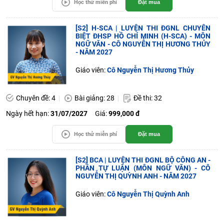
Học thử miễn phí
Đặt mua
[S2] H-SCA | LUYỆN THI ĐGNL CHUYÊN
BIỆT ĐHSP HỒ CHÍ MINH (H-SCA) - MÔN
NGỮ VĂN - CÔ NGUYỄN THỊ HƯƠNG THỦY
- NĂM 2027
Giáo viên:
Cô Nguyễn Thị Hương Thủy
Chuyên đề: 4
Bài giảng: 28
Đề thi: 32
Ngày hết hạn:
31/07/2027
Giá:
999,000 đ
Học thử miễn phí
Đặt mua
[S2] BCA | LUYỆN THI ĐGNL BỘ CÔNG AN -
PHẦN TỰ LUẬN (MÔN NGỮ VĂN) - CÔ
NGUYỄN THỊ QUỲNH ANH - NĂM 2027
Giáo viên:
Cô Nguyễn Thị Quỳnh Anh