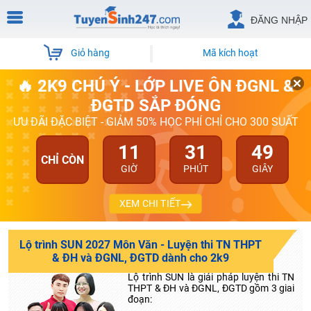
ĐĂNG NHẬP
Giỏ hàng
Mã kích hoạt
🔥 2K9 CHÚ Ý - LỚP LIVE ÔN ĐGNL &
ĐGTD SẮP ĐÓNG
ƯU ĐÃI ĐẶC BIỆT - GIẢM 50% HỌC PHÍ CHỈ CHO 300 SUẤT
11
31
48
CHỈ CÒN
GIỜ
PHÚT
GIÂY
XEM CHI TIẾT
Lộ trình SUN 2027 Môn Văn - Luyện thi TN THPT
& ĐH và ĐGNL, ĐGTD dành cho 2k9
Lộ trình SUN là giải pháp luyện thi TN
THPT & ĐH và ĐGNL, ĐGTD gồm 3 giai
đoạn: