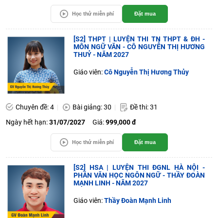
Học thử miễn phí
Đặt mua
[S2] THPT | LUYỆN THI TN THPT & ĐH -
MÔN NGỮ VĂN - CÔ NGUYỄN THỊ HƯƠNG
THUỶ - NĂM 2027
Giáo viên:
Cô Nguyễn Thị Hương Thủy
Chuyên đề: 4
Bài giảng: 30
Đề thi: 31
Ngày hết hạn:
31/07/2027
Giá:
999,000 đ
Học thử miễn phí
Đặt mua
[S2] HSA | LUYỆN THI ĐGNL HÀ NỘI -
PHẦN VĂN HỌC NGÔN NGỮ - THẦY ĐOÀN
MẠNH LINH - NĂM 2027
Giáo viên:
Thầy Đoàn Mạnh Linh