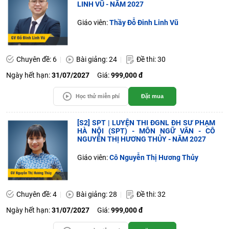
LINH VŨ - NĂM 2027
Giáo viên:
Thầy Đỗ Đinh Linh Vũ
Chuyên đề: 6
Bài giảng: 24
Đề thi: 30
Ngày hết hạn:
31/07/2027
Giá:
999,000 đ
Học thử miễn phí
Đặt mua
[S2] SPT | LUYỆN THI ĐGNL ĐH SƯ PHẠM
HÀ NỘI (SPT) - MÔN NGỮ VĂN - CÔ
NGUYỄN THỊ HƯƠNG THỦY - NĂM 2027
Giáo viên:
Cô Nguyễn Thị Hương Thủy
Chuyên đề: 4
Bài giảng: 28
Đề thi: 32
Ngày hết hạn:
31/07/2027
Giá:
999,000 đ