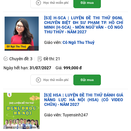
Học thử miễn phí
Đặt mua
[S3] H-SCA | LUYỆN ĐỀ THI THỬ ĐGNL
CHUYÊN BIỆT ĐH SƯ PHẠM TP. HỒ CHÍ
MINH (H-SCA) - MÔN NGỮ VĂN - CÔ NGÔ
THU THỦY - NĂM 2027
Giáo viên:
Cô Ngô Thu Thuỷ
Chuyên đề: 3
Đề thi: 21
Ngày hết hạn:
31/07/2027
Giá:
999,000 đ
Học thử miễn phí
Đặt mua
[S3] HSA | LUYỆN ĐỀ THI THỬ ĐÁNH GIÁ
NĂNG LỰC HÀ NỘI (HSA) (CÓ VIDEO
CHỮA) - NĂM 2027
Giáo viên: Tuyensinh247