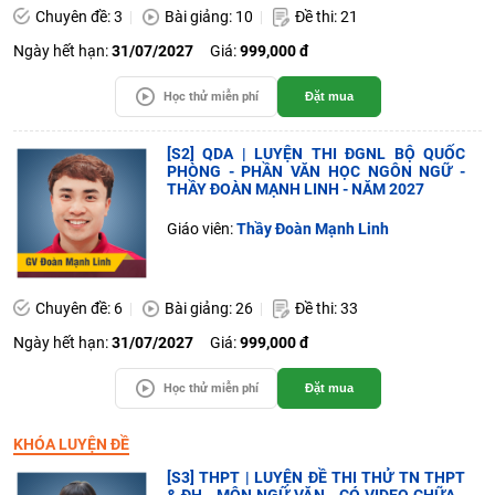
Chuyên đề: 3
Bài giảng: 10
Đề thi: 21
Ngày hết hạn:
31/07/2027
Giá:
999,000 đ
Học thử miễn phí
Đặt mua
[S2] QDA | LUYỆN THI ĐGNL BỘ QUỐC
PHÒNG - PHẦN VĂN HỌC NGÔN NGỮ -
THẦY ĐOÀN MẠNH LINH - NĂM 2027
Giáo viên:
Thầy Đoàn Mạnh Linh
Chuyên đề: 6
Bài giảng: 26
Đề thi: 33
Ngày hết hạn:
31/07/2027
Giá:
999,000 đ
Học thử miễn phí
Đặt mua
KHÓA LUYỆN ĐỀ
[S3] THPT | LUYỆN ĐỀ THI THỬ TN THPT