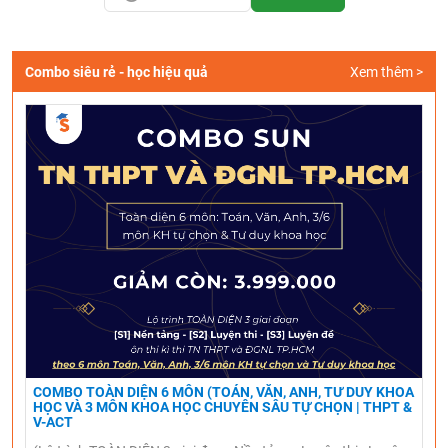
Combo siêu rẻ - học hiệu quả
Xem thêm >
COMBO TOÀN DIỆN 6 MÔN (TOÁN, VĂN, ANH, TƯ DUY KHOA
HỌC VÀ 3 MÔN KHOA HỌC CHUYÊN SÂU TỰ CHỌN | THPT &
V-ACT