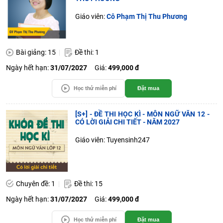
Giáo viên:
Cô Phạm Thị Thu Phương
Bài giảng: 15
Đề thi: 1
Ngày hết hạn:
31/07/2027
Giá:
499,000 đ
Học thử miễn phí
Đặt mua
[S+] - ĐỀ THI HỌC KÌ - MÔN NGỮ VĂN 12 -
CÓ LỜI GIẢI CHI TIẾT - NĂM 2027
Giáo viên: Tuyensinh247
Chuyên đề: 1
Đề thi: 15
Ngày hết hạn:
31/07/2027
Giá:
499,000 đ
Học thử miễn phí
Đặt mua