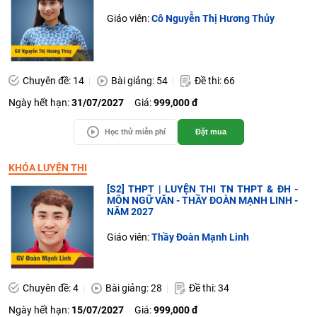
Giáo viên:
Cô Nguyễn Thị Hương Thủy
Chuyên đề: 14
Bài giảng: 54
Đề thi: 66
Ngày hết hạn:
31/07/2027
Giá:
999,000 đ
Học thử miễn phí
Đặt mua
KHÓA LUYỆN THI
[S2] THPT | LUYỆN THI TN THPT & ĐH -
MÔN NGỮ VĂN - THẦY ĐOÀN MẠNH LINH -
NĂM 2027
Giáo viên:
Thầy Đoàn Mạnh Linh
Chuyên đề: 4
Bài giảng: 28
Đề thi: 34
Ngày hết hạn:
15/07/2027
Giá:
999,000 đ