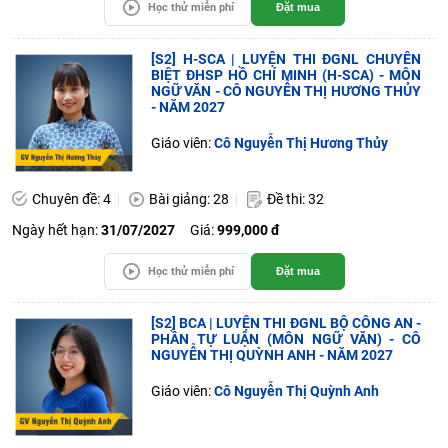
Học thử miễn phí
Đặt mua
[S2] H-SCA | LUYỆN THI ĐGNL CHUYÊN
BIỆT ĐHSP HỒ CHÍ MINH (H-SCA) - MÔN
NGỮ VĂN - CÔ NGUYỄN THỊ HƯƠNG THỦY
- NĂM 2027
Giáo viên:
Cô Nguyễn Thị Hương Thủy
Chuyên đề: 4
Bài giảng: 28
Đề thi: 32
Ngày hết hạn:
31/07/2027
Giá:
999,000 đ
Học thử miễn phí
Đặt mua
[S2] BCA | LUYỆN THI ĐGNL BỘ CÔNG AN -
PHẦN TỰ LUẬN (MÔN NGỮ VĂN) - CÔ
NGUYỄN THỊ QUỲNH ANH - NĂM 2027
Giáo viên:
Cô Nguyễn Thị Quỳnh Anh