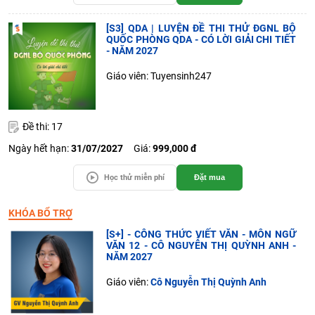
[S3] QDA | LUYỆN ĐỀ THI THỬ ĐGNL BỘ
QUỐC PHÒNG QDA - CÓ LỜI GIẢI CHI TIẾT
- NĂM 2027
Giáo viên: Tuyensinh247
Đề thi: 17
Ngày hết hạn:
31/07/2027
Giá:
999,000 đ
Học thử miễn phí
Đặt mua
KHÓA BỔ TRỢ
[S+] - CÔNG THỨC VIẾT VĂN - MÔN NGỮ
VĂN 12 - CÔ NGUYỄN THỊ QUỲNH ANH -
NĂM 2027
Giáo viên:
Cô Nguyễn Thị Quỳnh Anh