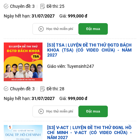
Chuyên đề: 3
Đề thi: 25
Ngày hết hạn:
31/07/2027
Giá:
999,000 đ
Học thử miễn phí
Đặt mua
[S3] TSA | LUYỆN ĐỀ THI THỬ ĐGTD BÁCH
KHOA (TSA) (CÓ VIDEO CHỮA) - NĂM
2027
Giáo viên: Tuyensinh247
Chuyên đề: 3
Đề thi: 28
Ngày hết hạn:
31/07/2027
Giá:
999,000 đ
Học thử miễn phí
Đặt mua
[S3] V-ACT | LUYỆN ĐỀ THI THỬ ĐGNL HỒ
CHÍ MINH - V-ACT (CÓ VIDEO CHỮA) -
NĂM 2027