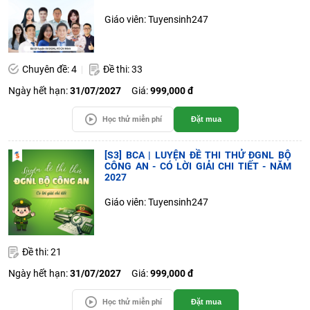
Giáo viên: Tuyensinh247
Chuyên đề: 4
Đề thi: 33
Ngày hết hạn:
31/07/2027
Giá:
999,000 đ
Học thử miễn phí
Đặt mua
[S3] BCA | LUYỆN ĐỀ THI THỬ ĐGNL BỘ
CÔNG AN - CÓ LỜI GIẢI CHI TIẾT - NĂM
2027
Giáo viên: Tuyensinh247
Đề thi: 21
Ngày hết hạn:
31/07/2027
Giá:
999,000 đ
Học thử miễn phí
Đặt mua