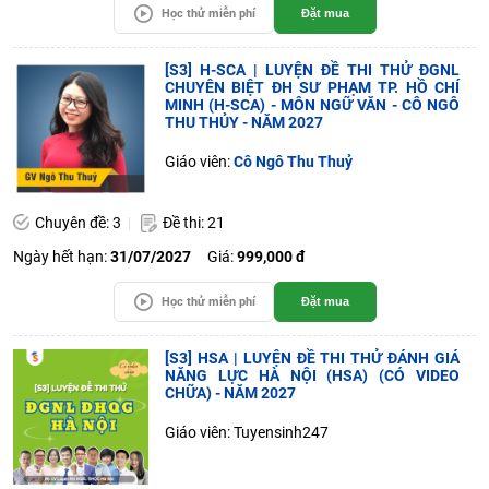
Học thử miễn phí
Đặt mua
[S3] H-SCA | LUYỆN ĐỀ THI THỬ ĐGNL
CHUYÊN BIỆT ĐH SƯ PHẠM TP. HỒ CHÍ
MINH (H-SCA) - MÔN NGỮ VĂN - CÔ NGÔ
THU THỦY - NĂM 2027
Giáo viên:
Cô Ngô Thu Thuỷ
Chuyên đề: 3
Đề thi: 21
Ngày hết hạn:
31/07/2027
Giá:
999,000 đ
Học thử miễn phí
Đặt mua
[S3] HSA | LUYỆN ĐỀ THI THỬ ĐÁNH GIÁ
NĂNG LỰC HÀ NỘI (HSA) (CÓ VIDEO
CHỮA) - NĂM 2027
Giáo viên: Tuyensinh247