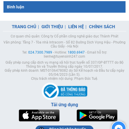
Bình luận
TRANG CHỦ
GIỚI THIỆU
LIÊN HỆ
CHÍNH SÁCH
Cơ quan chủ quản: Công ty Cổ phần công nghệ giáo dục Thành Phát
Văn phòng: Tầng 7 - Tòa nhà Intracom - Số 82 Đường Dịch Vọng Hậu - Phường
Cầu Giấy - Hà Nội
Tel:
024.7300.7989
- Hotline:
1800.6947
- Email hỗ trợ:
lienhe@tuyensinh247.com
Giấy phép cung cấp dịch vụ mạng xã hội trực tuyến số 337/GP-BTTTT do Bộ
Thông tin và Truyền thông cấp ngày 10/07/2017.
Giấy phép kinh doanh: MST-0106478082 do Sở Kế hoạch và Đầu tư cấp ngày
05/04/2023 (Lần 5).
Chịu trách nhiệm nội dung: Phạm Đức Tuệ.
Tải ứng dụng