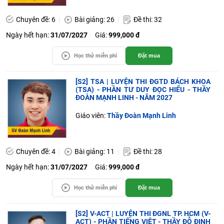
Chuyên đề: 6
Bài giảng: 26
Đề thi: 32
Ngày hết hạn:
31/07/2027
Giá:
999,000 đ
Học thử miễn phí
Đặt mua
[S2] TSA | LUYỆN THI ĐGTD BÁCH KHOA
(TSA) - PHẦN TƯ DUY ĐỌC HIỂU - THẦY
ĐOÀN MẠNH LINH - NĂM 2027
Giáo viên:
Thầy Đoàn Mạnh Linh
Chuyên đề: 4
Bài giảng: 11
Đề thi: 28
Ngày hết hạn:
31/07/2027
Giá:
999,000 đ
Học thử miễn phí
Đặt mua
[S2] V-ACT | LUYỆN THI ĐGNL TP. HCM (V-
ACT) - PHẦN TIẾNG VIỆT - THẦY ĐỖ ĐINH