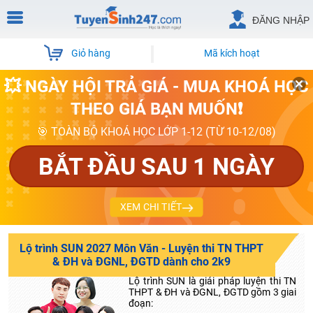
ĐĂNG NHẬP
Giỏ hàng
Mã kích hoạt
💥 NGÀY HỘI TRẢ GIÁ - MUA KHOÁ HỌC
THEO GIÁ BẠN MUỐN❗
🎯 TOÀN BỘ KHOÁ HỌC LỚP 1-12 (TỪ 10-12/08)
BẮT ĐẦU SAU 1 NGÀY
XEM CHI TIẾT
Lộ trình SUN 2027 Môn Văn - Luyện thi TN THPT
& ĐH và ĐGNL, ĐGTD dành cho 2k9
Lộ trình SUN là giải pháp luyện thi TN
THPT & ĐH và ĐGNL, ĐGTD gồm 3 giai
đoạn: