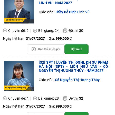
LINH VŨ - NĂM 2027
Giáo viên:
Thầy Đỗ Đinh Linh Vũ
Chuyên đề: 6
Bài giảng: 24
Đề thi: 30
Ngày hết hạn:
31/07/2027
Giá:
999,000 đ
Học thử miễn phí
Đặt mua
[S2] SPT | LUYỆN THI ĐGNL ĐH SƯ PHẠM
HÀ NỘI (SPT) - MÔN NGỮ VĂN - CÔ
NGUYỄN THỊ HƯƠNG THỦY - NĂM 2027
Giáo viên:
Cô Nguyễn Thị Hương Thủy
Chuyên đề: 4
Bài giảng: 28
Đề thi: 32
Ngày hết hạn:
31/07/2027
Giá:
999,000 đ