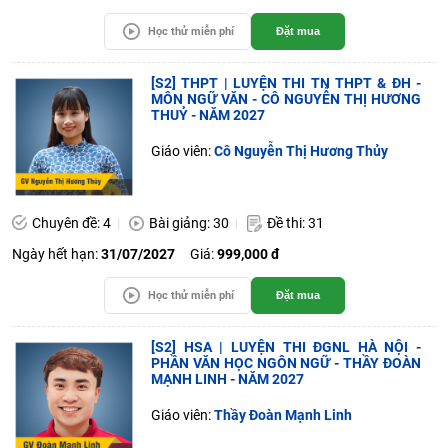
Học thử miễn phí
Đặt mua
[S2] THPT | LUYỆN THI TN THPT & ĐH -
MÔN NGỮ VĂN - CÔ NGUYỄN THỊ HƯƠNG
THUỶ - NĂM 2027
Giáo viên:
Cô Nguyễn Thị Hương Thủy
Chuyên đề: 4
Bài giảng: 30
Đề thi: 31
Ngày hết hạn:
31/07/2027
Giá:
999,000 đ
Học thử miễn phí
Đặt mua
[S2] HSA | LUYỆN THI ĐGNL HÀ NỘI -
PHẦN VĂN HỌC NGÔN NGỮ - THẦY ĐOÀN
MẠNH LINH - NĂM 2027
Giáo viên:
Thầy Đoàn Mạnh Linh