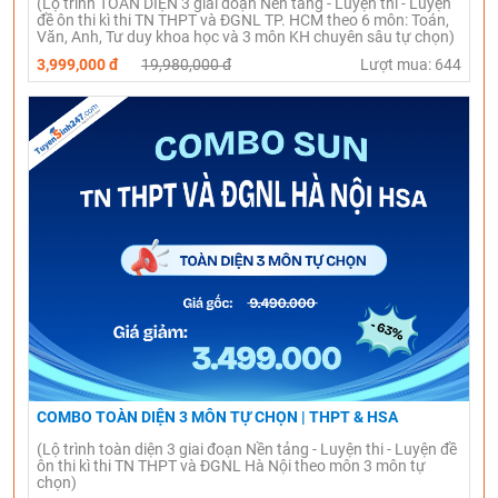
(Lộ trình TOÀN DIỆN 3 giai đoạn Nền tảng - Luyện thi - Luyện
đề ôn thi kì thi TN THPT và ĐGNL TP. HCM theo 6 môn: Toán,
Văn, Anh, Tư duy khoa học và 3 môn KH chuyên sâu tự chọn)
3,999,000 đ
19,980,000 đ
Lượt mua: 644
COMBO TOÀN DIỆN 3 MÔN TỰ CHỌN | THPT & HSA
(Lộ trình toàn diện 3 giai đoạn Nền tảng - Luyện thi - Luyện đề
ôn thi kì thi TN THPT và ĐGNL Hà Nội theo môn 3 môn tự
chọn)