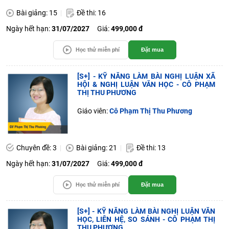
Bài giảng: 15
Đề thi: 16
Ngày hết hạn:
31/07/2027
Giá:
499,000 đ
Học thử miễn phí
Đặt mua
[S+] - KỸ NĂNG LÀM BÀI NGHỊ LUẬN XÃ
HỘI & NGHỊ LUẬN VĂN HỌC - CÔ PHẠM
THỊ THU PHƯƠNG
Giáo viên:
Cô Phạm Thị Thu Phương
Chuyên đề: 3
Bài giảng: 21
Đề thi: 13
Ngày hết hạn:
31/07/2027
Giá:
499,000 đ
Học thử miễn phí
Đặt mua
[S+] - KỸ NĂNG LÀM BÀI NGHỊ LUẬN VĂN
HỌC, LIÊN HỆ, SO SÁNH - CÔ PHẠM THỊ
THU PHƯƠNG