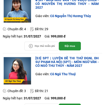
& ĐH - MÔN NGỮ VĂN - CÓ VIDEO CHỮA -
CÔ NGUYỄN THỊ HƯƠNG THỦY - NĂM
2027
Giáo viên:
Cô Nguyễn Thị Hương Thủy
Chuyên đề: 4
Đề thi: 29
Ngày hết hạn:
31/07/2027
Giá:
999,000 đ
Học thử miễn phí
Đặt mua
[S3] SPT | LUYỆN ĐỀ THI THỬ ĐGNL ĐH
SƯ PHẠM HÀ NỘI (SPT) - MÔN NGỮ VĂN -
CÔ NGÔ THU THỦY - NĂM 2027
Giáo viên:
Cô Ngô Thu Thuỷ
Chuyên đề: 3
Đề thi: 21
Ngày hết hạn:
31/07/2027
Giá:
999,000 đ