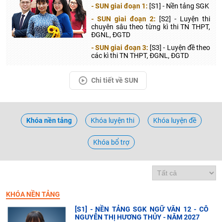
- SUN giai đoạn 1:
[S1] - Nền tảng SGK
- SUN giai đoạn 2:
[S2] - Luyện thi
chuyên sâu theo từng kì thi TN THPT,
ĐGNL, ĐGTD
- SUN giai đoạn 3:
[S3] - Luyện đề theo
các kì thi TN THPT, ĐGNL, ĐGTD
Chi tiết về SUN
Khóa nền tảng
Khóa luyện thi
Khóa luyện đề
Khóa bổ trợ
KHÓA NỀN TẢNG
[S1] - NỀN TẢNG SGK NGỮ VĂN 12 - CÔ
NGUYỄN THỊ HƯƠNG THỦY - NĂM 2027