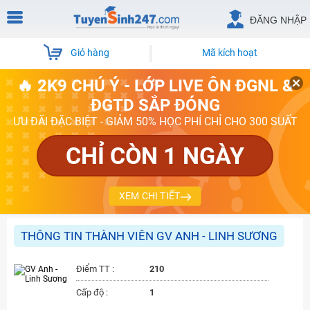
ĐĂNG NHẬP
Giỏ hàng
Mã kích hoạt
🔥 2K9 CHÚ Ý - LỚP LIVE ÔN ĐGNL &
ĐGTD SẮP ĐÓNG
ƯU ĐÃI ĐẶC BIỆT - GIẢM 50% HỌC PHÍ CHỈ CHO 300 SUẤT
CHỈ CÒN 1 NGÀY
XEM CHI TIẾT
THÔNG TIN THÀNH VIÊN GV ANH - LINH SƯƠNG
Điểm TT :
210
Cấp độ :
1