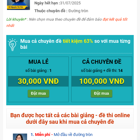
Ngày hết hạn :
31/07/2025
Thuộc chuyên đề :
Đường tròn
Lời khuyên*
: Nên chọn mua theo chuyên đề để đảm bảo
đạt kết quả tốt
nhất
Mua cả chuyên đề
tiết kiệm 63%
so với mua từng
bài
MUA LẺ
CẢ CHUYÊN ĐỀ
số bài giảng :
1
số bài giảng + đề thi:
14
30,000 VNĐ
100,000 VNĐ
Đặt mua
Đặt mua
Bạn được học tất cả các bài giảng - đề thi online
dưới đây sau khi mua cả chuyên đề
1.
Miễn phí -
Mở đầu về đường tròn