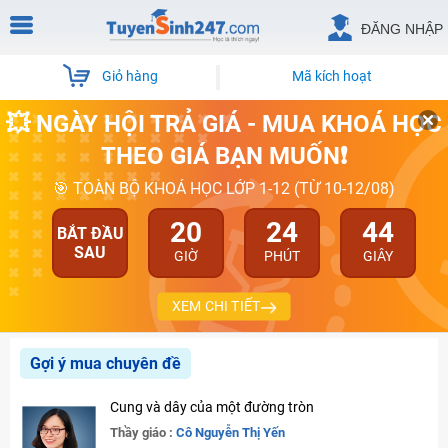
ĐĂNG NHẬP
Giỏ hàng
Mã kích hoạt
💥 NGÀY HỘI TRẢ GIÁ - MUA KHOÁ HỌC
THEO GIÁ BẠN MUỐN❗
🎯 TOÀN BỘ KHOÁ HỌC LỚP 1-12 (TỪ 10-12/08)
20
24
43
BẮT ĐẦU
SAU
GIỜ
PHÚT
GIÂY
XEM CHI TIẾT
Gợi ý mua chuyên đề
Cung và dây của một đường tròn
Thầy giáo :
Cô Nguyễn Thị Yến