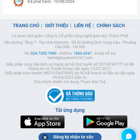
Đã phát hành : 10/08/2024
TRANG CHỦ
GIỚI THIỆU
LIÊN HỆ
CHÍNH SÁCH
Cơ quan chủ quản: Công ty Cổ phần công nghệ giáo dục Thành Phát
Văn phòng: Tầng 7 - Tòa nhà Intracom - Số 82 Đường Dịch Vọng Hậu - Phường
Cầu Giấy - Hà Nội
Tel:
024.7300.7989
- Hotline:
1800.6947
- Email hỗ trợ:
lienhe@tuyensinh247.com
Giấy phép cung cấp dịch vụ mạng xã hội trực tuyến số 337/GP-BTTTT do Bộ
Thông tin và Truyền thông cấp ngày 10/07/2017.
Giấy phép kinh doanh: MST-0106478082 do Sở Kế hoạch và Đầu tư cấp ngày
05/04/2023 (Lần 5).
Chịu trách nhiệm nội dung: Phạm Đức Tuệ.
Tải ứng dụng
Đăng ký nhận tư vấn