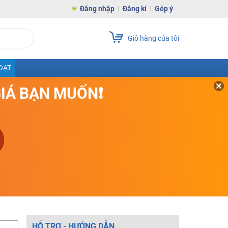
Đăng nhập
Đăng kí
Góp ý
Giỏ hàng của tôi
OẠT
GIÁ BẠN MUỐN❗
HỖ TRỢ - HƯỚNG DẪN