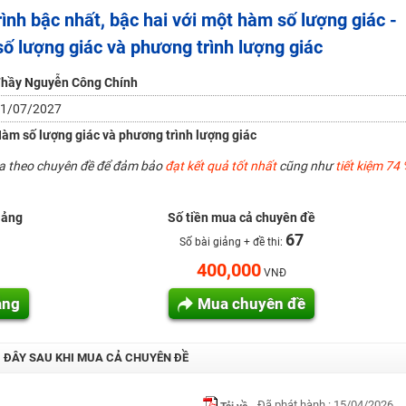
ình bậc nhất, bậc hai với một hàm số lượng giác -
 lượng giác và phương trình lượng giác
H ít nhất 25 điểm
 Tuyensinh247 (Từ 16-18/07/2025)
hầy Nguyễn Công Chính
1/07/2027
àm số lượng giác và phương trình lượng giác
năm 2018
ua theo chuyên đề để đảm bảo
đạt kết quả tốt nhất
cũng như
tiết kiệm 74 
g lai!
 viên giỏi và nổi tiếng
iảng
Số tiền mua cả chuyên đề
67
Số bài giảng + đề thi:
400,000
VNĐ
ảng
Mua chuyên đề
I ĐÂY SAU KHI MUA CẢ CHUYÊN ĐỀ
Đã phát hành : 15/04/2026