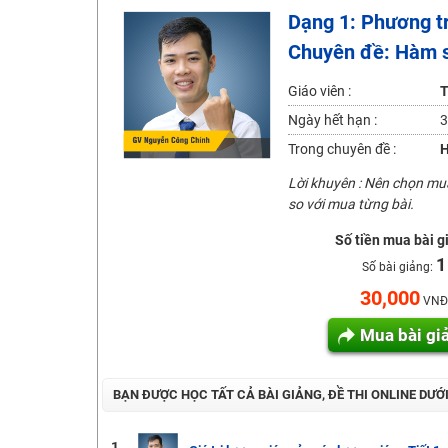
Dạng 1: Phương tr
Học online lớp 2 với thầy cô giáo giỏi, nổi tiếng
Chuyên đề: Hàm số
2K6! Lộ Trình Sun 2024 - Ba bước luyện thi TN THPT - Đ
Hot! Lễ hội đồng giá 449K - 499K toàn bộ khoá học tại
Giáo viên :
T
Khuyến Mãi Khoá Học 1K Chỉ Từ 11-13/09/2024
Ngày hết hạn :
3
Đồng giá khóa học 499K - 399K (13/11-15/11)
Trong chuyên đề :
H
Khai giảng các khóa lớp 9 Toán - Lý - Hóa - Văn - Anh 
Lời khuyên : Nên chọn m
so với mua từng bài.
Khai giảng khóa Ngữ văn 7 - xây nền vững chắc cho tươn
Luyện thi vào lớp 10 môn Toán, Văn, Hóa, Anh, Lý với giáo
Số tiền mua bài g
1
Số bài giảng:
30,000
VNĐ
Mua bài gi
BẠN ĐƯỢC HỌC TẤT CẢ BÀI GIẢNG, ĐỀ THI ONLINE DƯỚ
1.