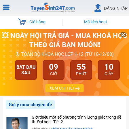
ĐĂNG NHẬP
Giỏ hàng
Mã kích hoạt
💥 NGÀY HỘI TRẢ GIÁ - MUA KHOÁ HỌC
THEO GIÁ BẠN MUỐN❗
🎯 TOÀN BỘ KHOÁ HỌC LỚP 1-12 (TỪ 10-12/08)
09
55
10
BẮT ĐẦU
SAU
GIỜ
PHÚT
GIÂY
XEM CHI TIẾT
Gợi ý mua chuyên đề
Giới thiệu một số phương trình lượng giác trong đề
thi Đại học - Tiết 2