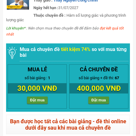
Thầy giáo :
Thầy Nguyễn Công Chính
Ngày hết hạn :
31/07/2027
Thuộc chuyên đề :
Hàm số lượng giác và phương trình
lượng giác
Lời khuyên*
: Nên chọn mua theo chuyên đề để đảm bảo
đạt kết quả tốt
nhất
Mua cả chuyên đề
tiết kiệm 74%
so với mua từng
bài
MUA LẺ
CẢ CHUYÊN ĐỀ
số bài giảng :
1
số bài giảng + đề thi:
67
30,000 VNĐ
400,000 VNĐ
Đặt mua
Đặt mua
Bạn được học tất cả các bài giảng - đề thi online
dưới đây sau khi mua cả chuyên đề