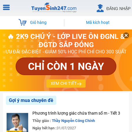
ĐĂNG NHẬP
Giỏ hàng
Mã kích hoạt
🔥 2K9 CHÚ Ý - LỚP LIVE ÔN ĐGNL &
ĐGTD SẮP ĐÓNG
ƯU ĐÃI ĐẶC BIỆT - GIẢM 50% HỌC PHÍ CHỈ CHO 300 SUẤT
CHỈ CÒN 1 NGÀY
XEM CHI TIẾT
Gợi ý mua chuyên đề
Phương trình lượng giác chứa tham số m - Tiết 3
Thầy giáo :
Thầy Nguyễn Công Chính
Ngày hết hạn :
31/07/2027