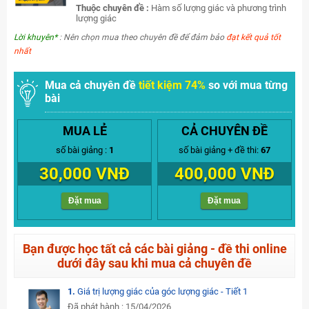
Thuộc chuyên đề :
Hàm số lượng giác và phương trình
lượng giác
Lời khuyên*
: Nên chọn mua theo chuyên đề để đảm bảo
đạt kết quả tốt
nhất
Mua cả chuyên đề
tiết kiệm 74%
so với mua từng
bài
MUA LẺ
CẢ CHUYÊN ĐỀ
số bài giảng :
1
số bài giảng + đề thi:
67
30,000 VNĐ
400,000 VNĐ
Đặt mua
Đặt mua
Bạn được học tất cả các bài giảng - đề thi online
dưới đây sau khi mua cả chuyên đề
1.
Giá trị lượng giác của góc lượng giác - Tiết 1
Đã phát hành : 15/04/2026