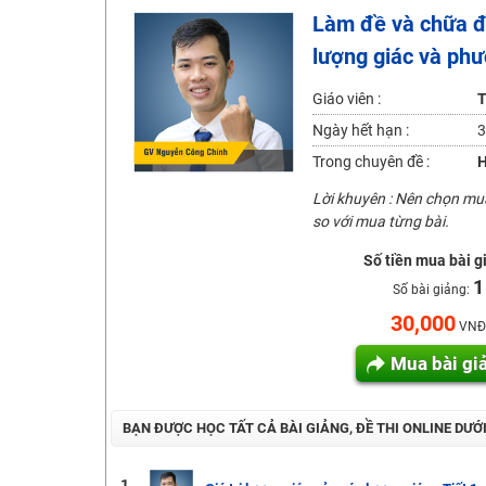
Làm đề và chữa đ
2K6! Lộ Trình Sun 2024 - Ba bước luyện thi TN THPT - Đ
lượng giác và phư
Hot! Lễ hội đồng giá 449K - 499K toàn bộ khoá học tại
Khuyến Mãi Khoá Học 1K Chỉ Từ 11-13/09/2024
Giáo viên :
T
Đồng giá khóa học 499K - 399K (13/11-15/11)
Ngày hết hạn :
3
Khai giảng các khóa lớp 9 Toán - Lý - Hóa - Văn - Anh 
Trong chuyên đề :
H
Khai giảng khóa Ngữ văn 7 - xây nền vững chắc cho tươn
Lời khuyên : Nên chọn m
so với mua từng bài.
Luyện thi vào lớp 10 môn Toán, Văn, Hóa, Anh, Lý với giáo
Số tiền mua bài g
1
Số bài giảng:
30,000
VNĐ
Mua bài gi
BẠN ĐƯỢC HỌC TẤT CẢ BÀI GIẢNG, ĐỀ THI ONLINE DƯỚ
1.