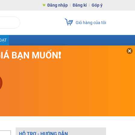
Đăng nhập
Đăng kí
Góp ý
Giỏ hàng của tôi
OẠT
GIÁ BẠN MUỐN❗
HỖ TRỢ - HƯỚNG DẪN