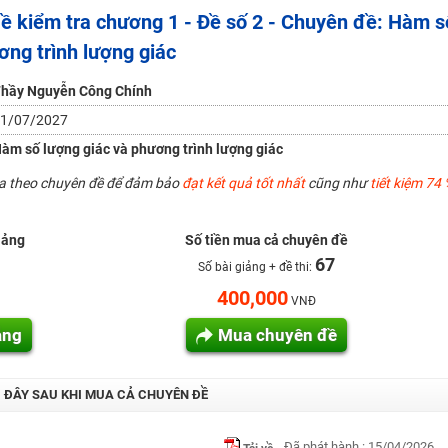
ề kiểm tra chương 1 - Đề số 2 - Chuyên đề: Hàm s
H ít nhất 25 điểm
ơng trình lượng giác
 Tuyensinh247 (Từ 16-18/07/2025)
hầy Nguyễn Công Chính
1/07/2027
năm 2018
àm số lượng giác và phương trình lượng giác
g lai!
ua theo chuyên đề để đảm bảo
đạt kết quả tốt nhất
cũng như
tiết kiệm 74 
 viên giỏi và nổi tiếng
iảng
Số tiền mua cả chuyên đề
67
Số bài giảng + đề thi:
400,000
VNĐ
ảng
Mua chuyên đề
I ĐÂY SAU KHI MUA CẢ CHUYÊN ĐỀ
Đã phát hành : 15/04/2026