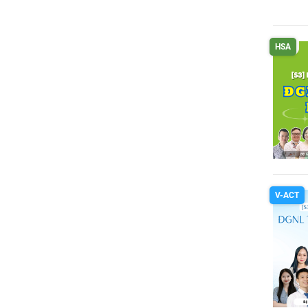
HSA
V-ACT