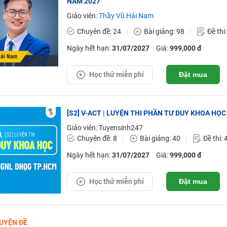
NĂM 2027
Giáo viên:
Thầy Vũ Hải Nam
Chuyên đề: 24
Bài giảng: 98
Đề thi
Ngày hết hạn:
31/07/2027
Giá:
999,000 đ
Học thử miễn phí
Đặt mua
[S2] V-ACT | LUYỆN THI PHẦN TƯ DUY KHOA HỌC
Giáo viên: Tuyensinh247
Chuyên đề: 8
Bài giảng: 40
Đề thi: 
Ngày hết hạn:
31/07/2027
Giá:
999,000 đ
Học thử miễn phí
Đặt mua
UYỆN ĐỀ