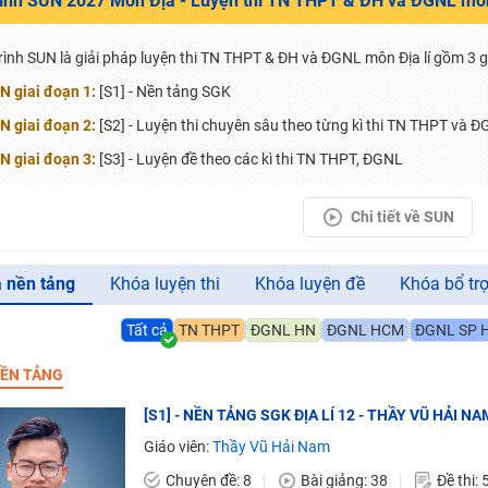
rình SUN 2027 Môn Địa - Luyện thi TN THPT & ĐH và ĐGNL môn
H ít nhất 25 điểm
 Tuyensinh247 (Từ 16-18/07/2025)
rình SUN là giải pháp luyện thi TN THPT & ĐH và ĐGNL môn Địa lí gồm 3 g
N giai đoạn 1:
[S1] - Nền tảng SGK
N giai đoạn 2:
[S2] - Luyện thi chuyên sâu theo từng kì thi TN THPT và Đ
năm 2018
N giai đoạn 3:
[S3] - Luyện đề theo các kì thi TN THPT, ĐGNL
g lai!
Chi tiết về SUN
 viên giỏi và nổi tiếng
 nền tảng
Khóa luyện thi
Khóa luyện đề
Khóa bổ tr
Tất cả
TN THPT
ĐGNL HN
ĐGNL HCM
ĐGNL SP 
ỀN TẢNG
[S1] - NỀN TẢNG SGK ĐỊA LÍ 12 - THẦY VŨ HẢI NA
Giáo viên:
Thầy Vũ Hải Nam
Chuyên đề: 8
Bài giảng: 38
Đề thi: 