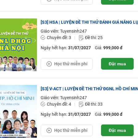
[S3] HSA | LUYỆN ĐỀ THI THỬ ĐÁNH GIÁ NĂNG LỰ
Giáo viên: Tuyensinh247
Chuyên đề: 3
Đề thi: 25
Ngày hết hạn:
31/07/2027
Giá:
999,000 đ
Học thử miễn phí
Đặt mua
[S3] V-ACT | LUYỆN ĐỀ THI THỬ ĐGNL HỒ CHÍ MI
Giáo viên: Tuyensinh247
Chuyên đề: 4
Đề thi: 33
Ngày hết hạn:
31/07/2027
Giá:
999,000 đ
Học thử miễn phí
Đặt mua