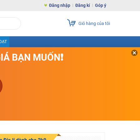
Đăng nhập
Đăng kí
Góp ý
Giỏ hàng của tôi
OẠT
GIÁ BẠN MUỐN❗