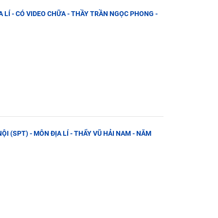
ỊA LÍ - CÓ VIDEO CHỮA - THẦY TRẦN NGỌC PHONG -
ỘI (SPT) - MÔN ĐỊA LÍ - THẨY VŨ HẢI NAM - NĂM