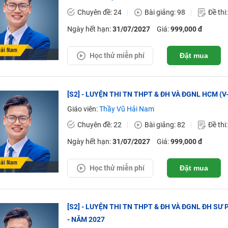
Chuyên đề: 24
Bài giảng: 98
Đề thi
Ngày hết hạn:
31/07/2027
Giá:
999,000 đ
Học thử miễn phí
Đặt mua
[S2] - LUYỆN THI TN THPT & ĐH VÀ ĐGNL HCM (V-
Giáo viên:
Thầy Vũ Hải Nam
Chuyên đề: 22
Bài giảng: 82
Đề thi
Ngày hết hạn:
31/07/2027
Giá:
999,000 đ
Học thử miễn phí
Đặt mua
[S2] - LUYỆN THI TN THPT & ĐH VÀ ĐGNL ĐH SƯ 
- NĂM 2027