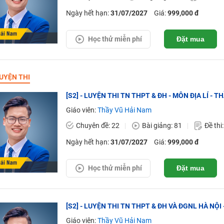
Ngày hết hạn:
31/07/2027
Giá:
999,000 đ
Học thử miễn phí
Đặt mua
UYỆN THI
[S2] - LUYỆN THI TN THPT & ĐH - MÔN ĐỊA LÍ - 
Giáo viên:
Thầy Vũ Hải Nam
Chuyên đề: 22
Bài giảng: 81
Đề thi
Ngày hết hạn:
31/07/2027
Giá:
999,000 đ
Học thử miễn phí
Đặt mua
[S2] - LUYỆN THI TN THPT & ĐH VÀ ĐGNL HÀ NỘI 
Giáo viên:
Thầy Vũ Hải Nam