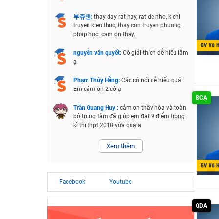
부쥬엔:
thay day rat hay, rat de nho, k chi
truyen kien thuc, thay con truyen phuong
phap hoc. cam on thay.
nguyễn văn quyết:
Cô giải thích dễ hiểu lắm
ạ
Phạm Thúy Hằng:
Các cô nói dễ hiểu quá.
Em cảm ơn 2 cô ạ
BCA
Trần Quang Huy :
cảm ơn thầy hòa và toàn
bộ trung tâm đã giúp em đạt 9 điểm trong
kì thi thpt 2018 vừa qua ạ
Xem thêm
Facebook
Youtube
QDA