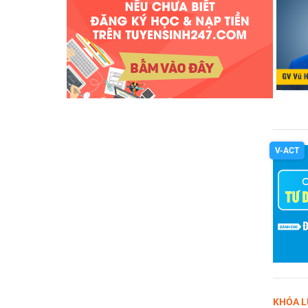
V-ACT
KHÓA L