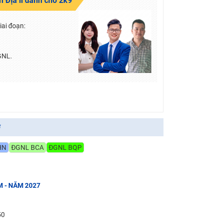
 Địa lí dành cho 2k9
iai đoạn:
GNL.
ợ
HN
ĐGNL BCA
ĐGNL BQP
M - NĂM 2027
50