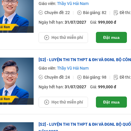
Giáo viên:
Thầy Vũ Hải Nam
Chuyên đề: 22
Bài giảng: 82
Đề thi
Ngày hết hạn:
31/07/2027
Giá:
999,000 đ
Học thử miễn phí
Đặt mua
[S2] - LUYỆN THI TN THPT & ĐH VÀ ĐGNL BỘ CÔN
Giáo viên:
Thầy Vũ Hải Nam
Chuyên đề: 24
Bài giảng: 98
Đề thi
Ngày hết hạn:
31/07/2027
Giá:
999,000 đ
Học thử miễn phí
Đặt mua
[S2] - LUYỆN THI TN THPT & ĐH VÀ ĐGNL BỘ QUỐ