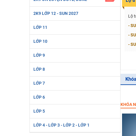
Lộ t
2K6! Lộ Trình Sun 2024 - Ba bước luyện thi TN THPT - Đ
2K9 LỚP 12 - SUN 2027
Hot! Lễ hội đồng giá 449K - 499K toàn bộ khoá học tại
Lộ t
Khuyến Mãi Khoá Học 1K Chỉ Từ 11-13/09/2024
- SU
LỚP 11
Đồng giá khóa học 499K - 399K (13/11-15/11)
- SU
LỚP 10
Khai giảng các khóa lớp 9 Toán - Lý - Hóa - Văn - Anh 
- SU
Khai giảng khóa Ngữ văn 7 - xây nền vững chắc cho tươn
LỚP 9
Luyện thi vào lớp 10 môn Toán, Văn, Hóa, Anh, Lý với giáo
LỚP 8
Khóa
LỚP 7
LỚP 6
KHÓA N
LỚP 5
LỚP 4 - LỚP 3 - LỚP 2 - LỚP 1