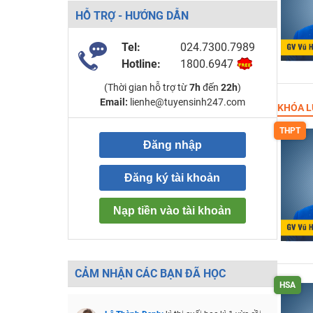
HỖ TRỢ - HƯỚNG DẪN
Tel:
024.7300.7989
Hotline:
1800.6947
(Thời gian hỗ trợ từ
7h
đến
22h
)
Email:
lienhe@tuyensinh247.com
KHÓA L
THPT
Đăng nhập
Đăng ký tài khoản
Nạp tiền vào tài khoản
CẢM NHẬN CÁC BẠN ĐÃ HỌC
HSA