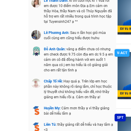
Lê Thành Danh:
kì thi cuối học kì 1 vừa rồi
em được 10 điểm môn Địa ạ.Em cảm ơn
thầy Hòa, thầy Nam và cô Thúy Nguyễn đã
hỗ trợ em rất nhiều trong quá trình học tập
tại Tuyensinh247 ạ ^^
Lê Phương Anh:
Sau n lần học gió mùa
cuối cùng em cũng hiểu được huhu
Đỗ Anh Quân:
vâng ạ điểm chưa có nhưng
V-ACT
em check được 9.75 còn địa em dc 9.5 ạ em
cảm ơn cô đã đồng hành với em suốt 1
năm qua có j em ko hiểu là cô giảng giải
cho em rất tận tình ạ
Chấp Tố Hề:
Hay quá ạ. Trên lớp em học
phần này không rõ ràng lắm, chỉ học thuộc
lý thuyết chứ không hiểu vấn đề, nhờ thầy
giảng em hiểu rồi ạ. Cảm ơn thầy ạ!
Huyền My:
Cảm mơn thầy ạ vì thầy giảng
bài dễ hiểu lắm ạ
SPT
Liên Tú:
thầy giảng rất dễ hiểu và hay lắm ạ
<3