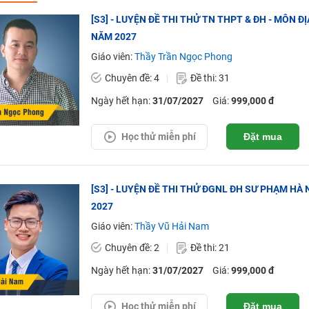
[S3] - LUYỆN ĐỀ THI THỬ TN THPT & ĐH - MÔN Đ
NĂM 2027
Giáo viên:
Thầy Trần Ngọc Phong
Chuyên đề: 4
Đề thi: 31
Ngày hết hạn:
31/07/2027
Giá:
999,000 đ
Học thử miễn phí
Đặt mua
[S3] - LUYỆN ĐỀ THI THỬ ĐGNL ĐH SƯ PHẠM HÀ N
2027
Giáo viên:
Thầy Vũ Hải Nam
Chuyên đề: 2
Đề thi: 21
Ngày hết hạn:
31/07/2027
Giá:
999,000 đ
Học thử miễn phí
Đặt mua