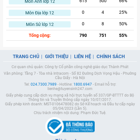
615
500
66%
Môn Anh lớp 12
0
4
25%
Môn Địa lớp 12
0
8
50%
Môn Sử lớp 12
Tổng cộng:
790
751
55%
TRANG CHỦ
GIỚI THIỆU
LIÊN HỆ
CHÍNH SÁCH
Cơ quan chủ quản: Công ty Cổ phần công nghệ giáo dục Thành Phát
Văn phòng: Tầng 7 - Tòa nhà Intracom - Số 82 Đường Dịch Vọng Hậu - Phường
Cầu Giấy - Hà Nội
Tel:
024.7300.7989
- Hotline:
1800.6947
- Email hỗ trợ:
lienhe@tuyensinh247.com
Giấy phép cung cấp dịch vụ mạng xã hội trực tuyến số 337/GP-BTTTT do Bộ
Thông tin và Truyền thông cấp ngày 10/07/2017.
Giấy phép kinh doanh: MST-0106478082 do Sở Kế hoạch và Đầu tư cấp ngày
05/04/2023 (Lần 5).
Chịu trách nhiệm nội dung: Phạm Đức Tuệ.