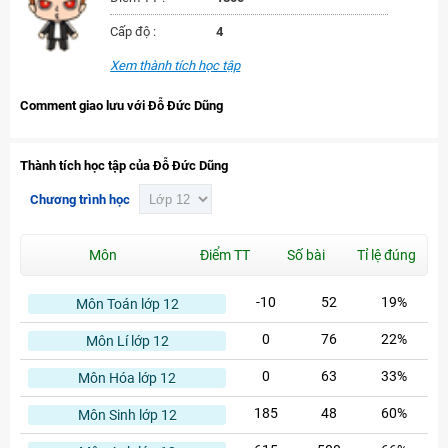
Cấp độ :
4
Xem thành tích học tập
Comment giao lưu với Đỗ Đức Dũng
Thành tích học tập của Đỗ Đức Dũng
Chương trình học
Môn
Điểm TT
Số bài
Tỉ lệ đúng
-10
52
19%
Môn Toán lớp 12
0
76
22%
Môn Lí lớp 12
0
63
33%
Môn Hóa lớp 12
185
48
60%
Môn Sinh lớp 12