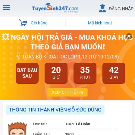
ĐĂNG NHẬP
Giỏ hàng
Mã kích hoạt
💥 NGÀY HỘI TRẢ GIÁ - MUA KHOÁ HỌC
THEO GIÁ BẠN MUỐN❗
🎯 TOÀN BỘ KHOÁ HỌC LỚP 1-12 (TỪ 10-12/08)
20
35
42
BẮT ĐẦU
SAU
GIỜ
PHÚT
GIÂY
XEM CHI TIẾT
THÔNG TIN THÀNH VIÊN ĐỖ ĐỨC DŨNG
Học tại :
THPT Lê Hoàn
Điểm TT :
1800