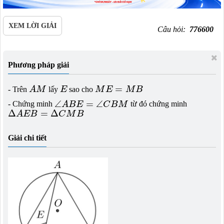
XEM LỜI GIẢI
Câu hỏi:
776600
Phương pháp giải
A
M
M
E
=
M
B
E
=
- Trên
A
M
lấy
E
sao cho
M
E
M
B
∠
A
B
E
=
∠
C
B
M
∠
=
∠
- Chứng minh
A
B
E
C
B
M
từ đó chứng minh
Δ
A
E
B
=
Δ
C
M
B
Δ
=
Δ
A
E
B
C
M
B
Giải chi tiết