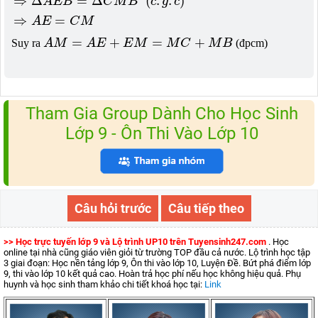
⇒
Δ
=
Δ
(
.
.
)
A
E
B
C
M
B
c
g
c
⇒
=
A
E
C
M
A
M
=
A
E
+
E
M
=
M
C
+
M
B
=
+
=
+
Suy ra
A
M
A
E
E
M
M
C
M
B
(đpcm)
Tham Gia Group Dành Cho Học Sinh
Lớp 9 - Ôn Thi Vào Lớp 10
Câu hỏi trước
Câu tiếp theo
>> Học trực tuyến lớp 9 và Lộ trình UP10 trên Tuyensinh247.com
. Học
online tại nhà cũng giáo viên giỏi từ trường TOP đầu cả nước. Lộ trình học tập
3 giai đoạn: Học nền tảng lớp 9, Ôn thi vào lớp 10, Luyện Đề. Bứt phá điểm lớp
9, thi vào lớp 10 kết quả cao. Hoàn trả học phí nếu học không hiệu quả. Phụ
huynh và học sinh tham khảo chi tiết khoá học tại:
Link