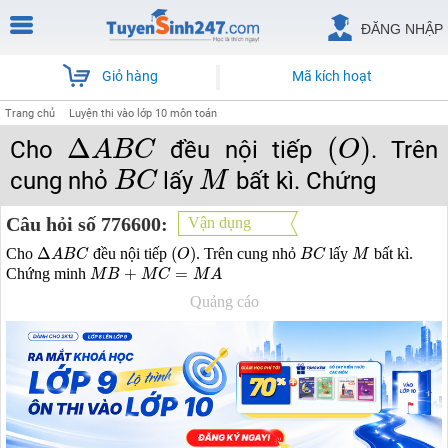
ĐĂNG NHẬP
Giỏ hàng
Mã kích hoạt
Trang chủ
Luyện thi vào lớp 10 môn toán
(
O
)
Δ
A
B
C
Δ
(
)
Cho
đều nội tiếp
. Trên
A
B
C
O
B
C
M
cung nhỏ
lấy
bất kì. Chứng
B
C
M
Câu hỏi số 776600:
Vận dụng
(
O
)
Δ
A
B
C
B
C
M
Δ
(
)
Cho
đều nội tiếp
. Trên cung nhỏ
lấy
bất kì.
A
B
C
O
B
C
M
M
B
+
M
C
=
M
A
+
=
Chứng minh
M
B
M
C
M
A
Quảng cáo